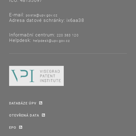
IČO: 48135097
E-mail:
posta@upv.gov.cz
Adresa datové schránky: ix6aa38
Informační centrum:
220 383 120
Helpdesk:
helpdesk@upv.gov.cz
DATABÁZE ÚPV
OTEVŘENÁ DATA
EPO