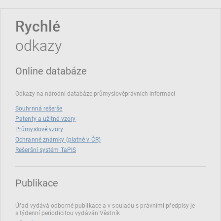
Rychlé
odkazy
Online databáze
Odkazy na národní databáze průmyslověprávních informací
Souhrnná rešerše
Patenty a užitné vzory
Průmyslové vzory
Ochranné známky (platné v ČR)
Rešeršní systém TaPIS
Publikace
Úřad vydává odborné publikace a v souladu s právními předpisy je
s týdenní periodicitou vydáván Věstník