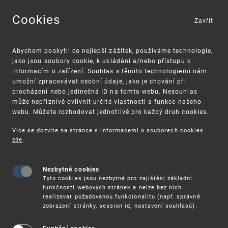
Cookies
Zavřít
MENU
Abychom poskytli co nejlepší zážitek, používáme technologie,
jako jsou soubory cookie, k ukládání a/nebo přístupu k
informacím o zařízení. Souhlas s těmito technologiemi nám
umožní zpracovávat osobní údaje, jako je chování při
procházení nebo jedinečná ID na tomto webu. Nesouhlas
může nepříznivě ovlivnit určité vlastnosti a funkce našeho
webu. Můžete rozhodovat jednotlivě pro každý druh cookies.
Více se dozvíte na stránce s informacemi o souborech cookies
VAROVÁNÍ
Finanční podpora
zde
.
Nevyžádané výzvy k uhrazení poplatku za
pro správu duševního vlastnictví pro malé a
registraci průmyslových práv
střední podniky
Nezbytné cookies
Tyto cookies jsou nezbytné pro zajištění základní
funkčnosti webových stránek a nelze bez nich
realizovat požadovanou funkcionalitu (např. správné
zobrazení stránky, session id, nastavení souhlasů).