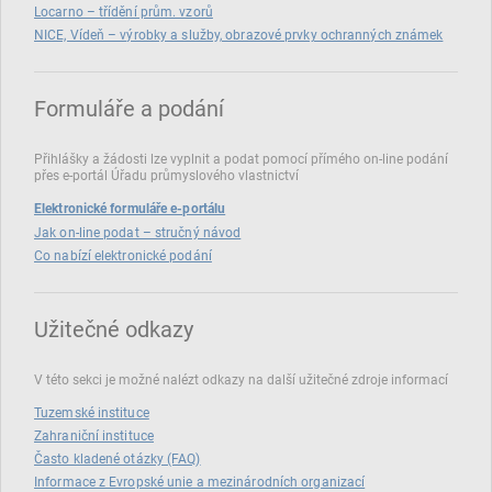
Locarno – třídění prům. vzorů
NICE, Vídeň – výrobky a služby, obrazové prvky ochranných známek
Formuláře a podání
Přihlášky a žádosti lze vyplnit a podat pomocí přímého on‑line podání
přes e‑portál Úřadu průmyslového vlastnictví
Elektronické formuláře e-portálu
Jak on-line podat – stručný návod
Co nabízí elektronické podání
Užitečné odkazy
V této sekci je možné nalézt odkazy na další užitečné zdroje informací
Tuzemské instituce
Zahraniční instituce
Často kladené otázky (FAQ)
Informace z Evropské unie a mezinárodních organizací