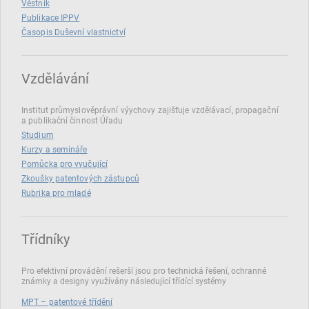
Věstník
Publikace IPPV
Časopis Duševní vlastnictví
Vzdělávání
Institut průmyslověprávní výychovy zajišťuje vzdělávací, propagační
a publikační činnost Úřadu
Studium
Kurzy a semináře
Pomůcka pro vyučující
Zkoušky patentových zástupců
Rubrika pro mladé
Třídníky
Pro efektivní provádění rešerší jsou pro technická řešení, ochranné
známky a designy využívány následující třídící systémy
MPT – patentové třídění