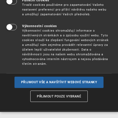
Funkční cookies
Vynálezy / Patenty
Trvalé cookies používáme pro zapamatování Vašeho
nastavení preferencí pro příští návštěvu našeho webu
a umožňují zapamatování Vašich předvoleb.
Užitné
vzory
Výkonnostní cookies
Výkonnostní cookies shromažďují informace o
navštívených stránkách a o způsobu využití webu. Tyto
cookies slouží ke zlepšení fungování webových stránek
Ochranné
známky
a umožňují nám zejména provádět relevantní úpravy za
účelem lepší uživatelské zkušenosti. Data o
návštěvnosti jsou na našem webu shromažďována a
vyhodnocována interním nástrojem a nejsou předávána
třetím stranám.
Průmyslové
vzory
PŘIJMOUT VŠE A NAVŠTÍVIT WEBOVÉ STRANKY
Označení původu
a zeměpisná
PŘIJMOUT POUZE VYBRANÉ
označení