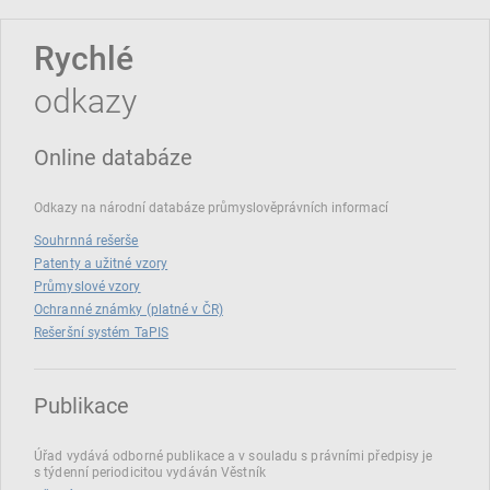
Rychlé
odkazy
Online databáze
Odkazy na národní databáze průmyslověprávních informací
Souhrnná rešerše
Patenty a užitné vzory
Průmyslové vzory
Ochranné známky (platné v ČR)
Rešeršní systém TaPIS
Publikace
Úřad vydává odborné publikace a v souladu s právními předpisy je
s týdenní periodicitou vydáván Věstník