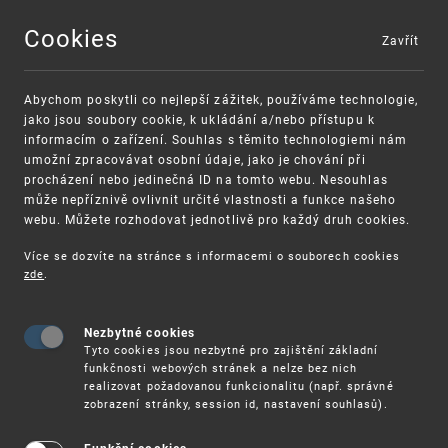
Cookies
Zavřít
MENU
Abychom poskytli co nejlepší zážitek, používáme technologie,
jako jsou soubory cookie, k ukládání a/nebo přístupu k
informacím o zařízení. Souhlas s těmito technologiemi nám
umožní zpracovávat osobní údaje, jako je chování při
procházení nebo jedinečná ID na tomto webu. Nesouhlas
může nepříznivě ovlivnit určité vlastnosti a funkce našeho
webu. Můžete rozhodovat jednotlivě pro každý druh cookies.
Více se dozvíte na stránce s informacemi o souborech cookies
VAROVÁNÍ
Finanční podpora
zde
.
Nevyžádané výzvy k uhrazení poplatku za
pro správu duševního vlastnictví pro malé a
registraci průmyslových práv
střední podniky
Nezbytné cookies
Tyto cookies jsou nezbytné pro zajištění základní
funkčnosti webových stránek a nelze bez nich
realizovat požadovanou funkcionalitu (např. správné
zobrazení stránky, session id, nastavení souhlasů).