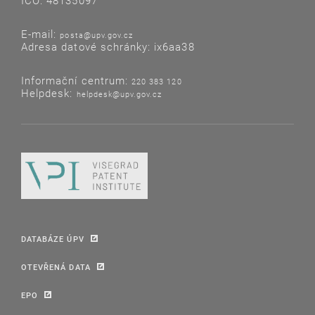
IČO: 48135097
E-mail:
posta@upv.gov.cz
Adresa datové schránky: ix6aa38
Informační centrum:
220 383 120
Helpdesk:
helpdesk@upv.gov.cz
DATABÁZE ÚPV
OTEVŘENÁ DATA
EPO