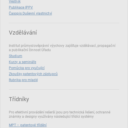
Věstník
Publikace IPPV
Časopis Duševní vlastnictví
Vzdělávání
Institut průmyslověprávní výychovy zajišťuje vzdělávací, propagační
a publikační činnost Úřadu
Studium
Kurzy a semináře
Pomůcka pro vyučující
Zkoušky patentových zástupců
Rubrika pro mladé
Třídníky
Pro efektivní provádění rešerší jsou pro technická řešení, ochranné
známky a designy využívány následující třídící systémy
MPT – patentové třídění