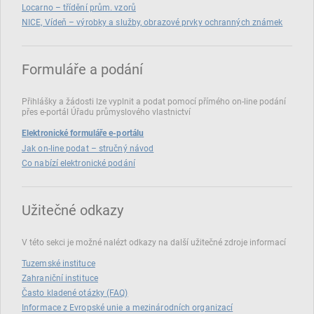
Locarno – třídění prům. vzorů
NICE, Vídeň – výrobky a služby, obrazové prvky ochranných známek
Formuláře a podání
Přihlášky a žádosti lze vyplnit a podat pomocí přímého on‑line podání
přes e‑portál Úřadu průmyslového vlastnictví
Elektronické formuláře e-portálu
Jak on-line podat – stručný návod
Co nabízí elektronické podání
Užitečné odkazy
V této sekci je možné nalézt odkazy na další užitečné zdroje informací
Tuzemské instituce
Zahraniční instituce
Často kladené otázky (FAQ)
Informace z Evropské unie a mezinárodních organizací