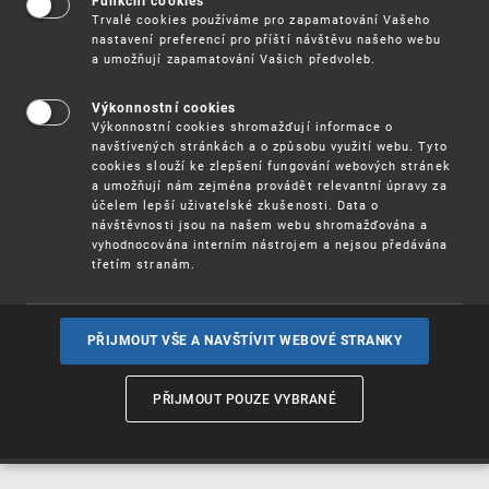
Funkční cookies
Vynálezy / Patenty
Trvalé cookies používáme pro zapamatování Vašeho
nastavení preferencí pro příští návštěvu našeho webu
a umožňují zapamatování Vašich předvoleb.
Užitné
vzory
Výkonnostní cookies
Výkonnostní cookies shromažďují informace o
navštívených stránkách a o způsobu využití webu. Tyto
cookies slouží ke zlepšení fungování webových stránek
Ochranné
známky
a umožňují nám zejména provádět relevantní úpravy za
účelem lepší uživatelské zkušenosti. Data o
návštěvnosti jsou na našem webu shromažďována a
vyhodnocována interním nástrojem a nejsou předávána
třetím stranám.
Průmyslové
vzory
PŘIJMOUT VŠE A NAVŠTÍVIT WEBOVÉ STRANKY
Označení původu
a zeměpisná
PŘIJMOUT POUZE VYBRANÉ
označení