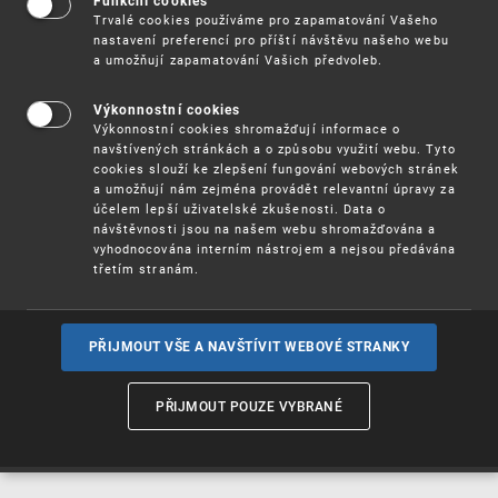
Funkční cookies
Vynálezy / Patenty
Trvalé cookies používáme pro zapamatování Vašeho
nastavení preferencí pro příští návštěvu našeho webu
a umožňují zapamatování Vašich předvoleb.
Užitné
vzory
Výkonnostní cookies
Výkonnostní cookies shromažďují informace o
navštívených stránkách a o způsobu využití webu. Tyto
cookies slouží ke zlepšení fungování webových stránek
Ochranné
známky
a umožňují nám zejména provádět relevantní úpravy za
účelem lepší uživatelské zkušenosti. Data o
návštěvnosti jsou na našem webu shromažďována a
vyhodnocována interním nástrojem a nejsou předávána
třetím stranám.
Průmyslové
vzory
PŘIJMOUT VŠE A NAVŠTÍVIT WEBOVÉ STRANKY
Označení původu
a zeměpisná
PŘIJMOUT POUZE VYBRANÉ
označení