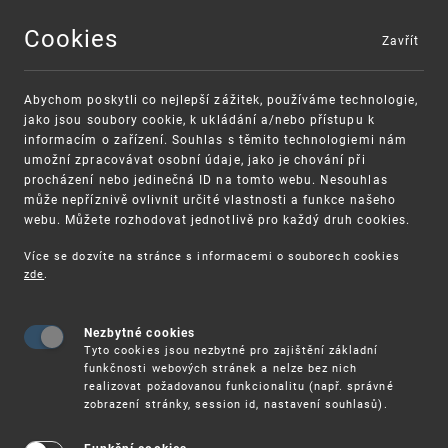
Cookies
Zavřít
MENU
Abychom poskytli co nejlepší zážitek, používáme technologie,
jako jsou soubory cookie, k ukládání a/nebo přístupu k
informacím o zařízení. Souhlas s těmito technologiemi nám
umožní zpracovávat osobní údaje, jako je chování při
procházení nebo jedinečná ID na tomto webu. Nesouhlas
může nepříznivě ovlivnit určité vlastnosti a funkce našeho
webu. Můžete rozhodovat jednotlivě pro každý druh cookies.
Více se dozvíte na stránce s informacemi o souborech cookies
VAROVÁNÍ
Finanční podpora
zde
.
Nevyžádané výzvy k uhrazení poplatku za
pro správu duševního vlastnictví pro malé a
registraci průmyslových práv
střední podniky
Nezbytné cookies
Tyto cookies jsou nezbytné pro zajištění základní
funkčnosti webových stránek a nelze bez nich
realizovat požadovanou funkcionalitu (např. správné
zobrazení stránky, session id, nastavení souhlasů).