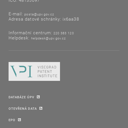
IČO: 48135097
E-mail:
posta@upv.gov.cz
Adresa datové schránky: ix6aa38
Informační centrum:
220 383 120
Helpdesk:
helpdesk@upv.gov.cz
DATABÁZE ÚPV
OTEVŘENÁ DATA
EPO