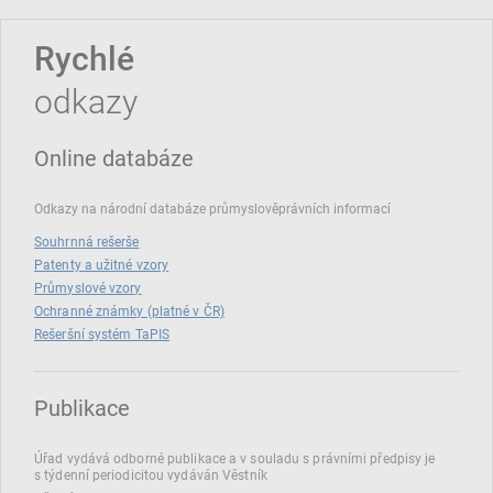
Rychlé
odkazy
Online databáze
Odkazy na národní databáze průmyslověprávních informací
Souhrnná rešerše
Patenty a užitné vzory
Průmyslové vzory
Ochranné známky (platné v ČR)
Rešeršní systém TaPIS
Publikace
Úřad vydává odborné publikace a v souladu s právními předpisy je
s týdenní periodicitou vydáván Věstník