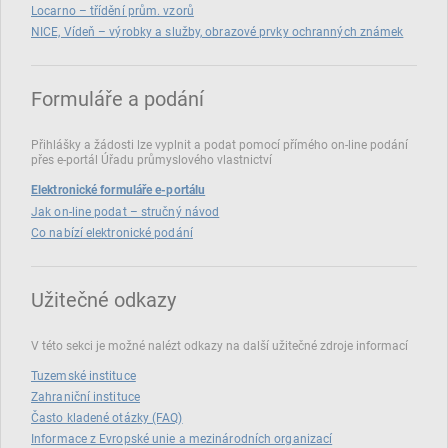
Locarno – třídění prům. vzorů
NICE, Vídeň – výrobky a služby, obrazové prvky ochranných známek
Formuláře a podání
Přihlášky a žádosti lze vyplnit a podat pomocí přímého on‑line podání
přes e‑portál Úřadu průmyslového vlastnictví
Elektronické formuláře e-portálu
Jak on-line podat – stručný návod
Co nabízí elektronické podání
Užitečné odkazy
V této sekci je možné nalézt odkazy na další užitečné zdroje informací
Tuzemské instituce
Zahraniční instituce
Často kladené otázky (FAQ)
Informace z Evropské unie a mezinárodních organizací