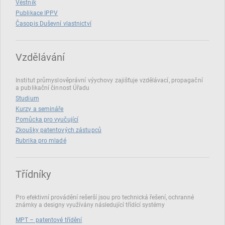
Věstník
Publikace IPPV
Časopis Duševní vlastnictví
Vzdělávání
Institut průmyslověprávní výychovy zajišťuje vzdělávací, propagační
a publikační činnost Úřadu
Studium
Kurzy a semináře
Pomůcka pro vyučující
Zkoušky patentových zástupců
Rubrika pro mladé
Třídníky
Pro efektivní provádění rešerší jsou pro technická řešení, ochranné
známky a designy využívány následující třídící systémy
MPT – patentové třídění