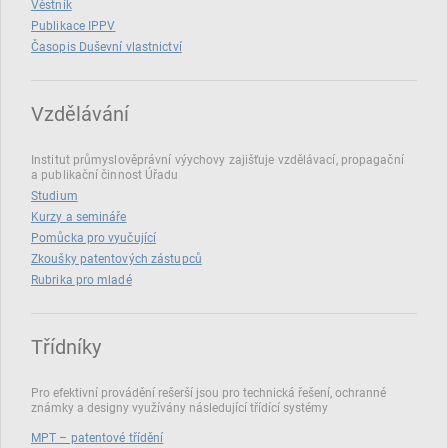
Věstník
Publikace IPPV
Časopis Duševní vlastnictví
Vzdělávání
Institut průmyslověprávní výychovy zajišťuje vzdělávací, propagační
a publikační činnost Úřadu
Studium
Kurzy a semináře
Pomůcka pro vyučující
Zkoušky patentových zástupců
Rubrika pro mladé
Třídníky
Pro efektivní provádění rešerší jsou pro technická řešení, ochranné
známky a designy využívány následující třídící systémy
MPT – patentové třídění