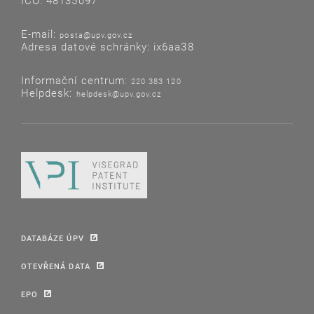
IČO: 48135097
E-mail:
posta@upv.gov.cz
Adresa datové schránky: ix6aa38
Informační centrum:
220 383 120
Helpdesk:
helpdesk@upv.gov.cz
DATABÁZE ÚPV
OTEVŘENÁ DATA
EPO