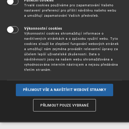
Funkční cookies
Vynálezy / Patenty
Trvalé cookies používáme pro zapamatování Vašeho
nastavení preferencí pro příští návštěvu našeho webu
a umožňují zapamatování Vašich předvoleb.
Užitné
vzory
Výkonnostní cookies
Výkonnostní cookies shromažďují informace o
navštívených stránkách a o způsobu využití webu. Tyto
cookies slouží ke zlepšení fungování webových stránek
Ochranné
známky
a umožňují nám zejména provádět relevantní úpravy za
účelem lepší uživatelské zkušenosti. Data o
návštěvnosti jsou na našem webu shromažďována a
vyhodnocována interním nástrojem a nejsou předávána
třetím stranám.
Průmyslové
vzory
PŘIJMOUT VŠE A NAVŠTÍVIT WEBOVÉ STRANKY
Označení původu
a zeměpisná
PŘIJMOUT POUZE VYBRANÉ
označení