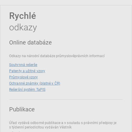
Rychlé
odkazy
Online databáze
Odkazy na národní databáze průmyslověprávních informací
Souhrnná rešerše
Patenty a užitné vzory
Průmyslové vzory
Ochranné známky (platné v ČR)
Rešeršní systém TaPIS
Publikace
Úřad vydává odborné publikace a v souladu s právními předpisy je
s týdenní periodicitou vydáván Věstník