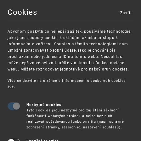
Cookies
Zavřít
MENU
Abychom poskytli co nejlepší zážitek, používáme technologie,
jako jsou soubory cookie, k ukládání a/nebo přístupu k
informacím o zařízení. Souhlas s těmito technologiemi nám
umožní zpracovávat osobní údaje, jako je chování při
procházení nebo jedinečná ID na tomto webu. Nesouhlas
může nepříznivě ovlivnit určité vlastnosti a funkce našeho
webu. Můžete rozhodovat jednotlivě pro každý druh cookies.
Více se dozvíte na stránce s informacemi o souborech cookies
VAROVÁNÍ
Finanční podpora
zde
.
Nevyžádané výzvy k uhrazení poplatku za
pro správu duševního vlastnictví pro malé a
registraci průmyslových práv
střední podniky
Nezbytné cookies
Tyto cookies jsou nezbytné pro zajištění základní
funkčnosti webových stránek a nelze bez nich
realizovat požadovanou funkcionalitu (např. správné
zobrazení stránky, session id, nastavení souhlasů).