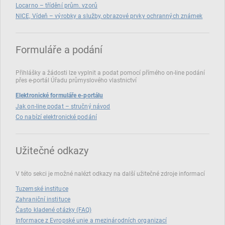
Locarno – třídění prům. vzorů
NICE, Vídeň – výrobky a služby, obrazové prvky ochranných známek
Formuláře a podání
Přihlášky a žádosti lze vyplnit a podat pomocí přímého on‑line podání
přes e‑portál Úřadu průmyslového vlastnictví
Elektronické formuláře e-portálu
Jak on-line podat – stručný návod
Co nabízí elektronické podání
Užitečné odkazy
V této sekci je možné nalézt odkazy na další užitečné zdroje informací
Tuzemské instituce
Zahraniční instituce
Často kladené otázky (FAQ)
Informace z Evropské unie a mezinárodních organizací