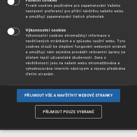
Funkční cookies
Vynálezy / Patenty
Trvalé cookies používáme pro zapamatování Vašeho
nastavení preferencí pro příští návštěvu našeho webu
a umožňují zapamatování Vašich předvoleb.
Užitné
vzory
Výkonnostní cookies
Výkonnostní cookies shromažďují informace o
navštívených stránkách a o způsobu využití webu. Tyto
cookies slouží ke zlepšení fungování webových stránek
Ochranné
známky
a umožňují nám zejména provádět relevantní úpravy za
účelem lepší uživatelské zkušenosti. Data o
návštěvnosti jsou na našem webu shromažďována a
vyhodnocována interním nástrojem a nejsou předávána
třetím stranám.
Průmyslové
vzory
PŘIJMOUT VŠE A NAVŠTÍVIT WEBOVÉ STRANKY
Označení původu
a zeměpisná
PŘIJMOUT POUZE VYBRANÉ
označení