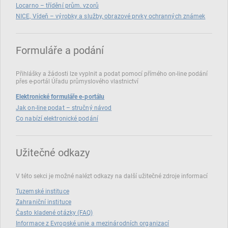
Locarno – třídění prům. vzorů
NICE, Vídeň – výrobky a služby, obrazové prvky ochranných známek
Formuláře a podání
Přihlášky a žádosti lze vyplnit a podat pomocí přímého on‑line podání
přes e‑portál Úřadu průmyslového vlastnictví
Elektronické formuláře e-portálu
Jak on-line podat – stručný návod
Co nabízí elektronické podání
Užitečné odkazy
V této sekci je možné nalézt odkazy na další užitečné zdroje informací
Tuzemské instituce
Zahraniční instituce
Často kladené otázky (FAQ)
Informace z Evropské unie a mezinárodních organizací