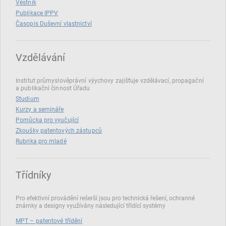
Věstník
Publikace IPPV
Časopis Duševní vlastnictví
Vzdělávání
Institut průmyslověprávní výychovy zajišťuje vzdělávací, propagační
a publikační činnost Úřadu
Studium
Kurzy a semináře
Pomůcka pro vyučující
Zkoušky patentových zástupců
Rubrika pro mladé
Třídníky
Pro efektivní provádění rešerší jsou pro technická řešení, ochranné
známky a designy využívány následující třídící systémy
MPT – patentové třídění