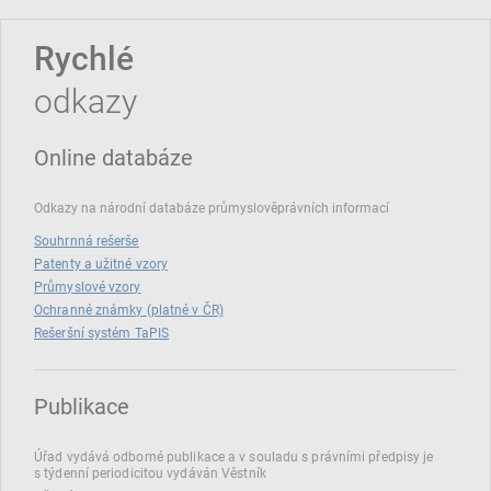
Rychlé
odkazy
Online databáze
Odkazy na národní databáze průmyslověprávních informací
Souhrnná rešerše
Patenty a užitné vzory
Průmyslové vzory
Ochranné známky (platné v ČR)
Rešeršní systém TaPIS
Publikace
Úřad vydává odborné publikace a v souladu s právními předpisy je
s týdenní periodicitou vydáván Věstník