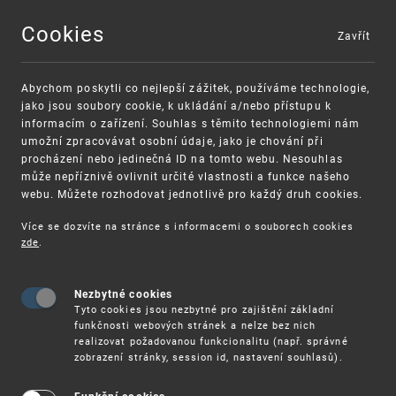
Cookies
Zavřít
MENU
Abychom poskytli co nejlepší zážitek, používáme technologie,
jako jsou soubory cookie, k ukládání a/nebo přístupu k
informacím o zařízení. Souhlas s těmito technologiemi nám
umožní zpracovávat osobní údaje, jako je chování při
procházení nebo jedinečná ID na tomto webu. Nesouhlas
může nepříznivě ovlivnit určité vlastnosti a funkce našeho
webu. Můžete rozhodovat jednotlivě pro každý druh cookies.
Více se dozvíte na stránce s informacemi o souborech cookies
VAROVÁNÍ
Finanční podpora
zde
.
Nevyžádané výzvy k uhrazení poplatku za
pro správu duševního vlastnictví pro malé a
registraci průmyslových práv
střední podniky
Nezbytné cookies
Tyto cookies jsou nezbytné pro zajištění základní
funkčnosti webových stránek a nelze bez nich
realizovat požadovanou funkcionalitu (např. správné
zobrazení stránky, session id, nastavení souhlasů).