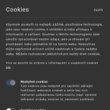
Cookies
Zavřít
MENU
Abychom poskytli co nejlepší zážitek, používáme technologie,
jako jsou soubory cookie, k ukládání a/nebo přístupu k
informacím o zařízení. Souhlas s těmito technologiemi nám
umožní zpracovávat osobní údaje, jako je chování při
procházení nebo jedinečná ID na tomto webu. Nesouhlas
může nepříznivě ovlivnit určité vlastnosti a funkce našeho
webu. Můžete rozhodovat jednotlivě pro každý druh cookies.
Více se dozvíte na stránce s informacemi o souborech cookies
VAROVÁNÍ
Finanční podpora
zde
.
Nevyžádané výzvy k uhrazení poplatku za
pro správu duševního vlastnictví pro malé a
registraci průmyslových práv
střední podniky
Nezbytné cookies
Tyto cookies jsou nezbytné pro zajištění základní
funkčnosti webových stránek a nelze bez nich
realizovat požadovanou funkcionalitu (např. správné
zobrazení stránky, session id, nastavení souhlasů).