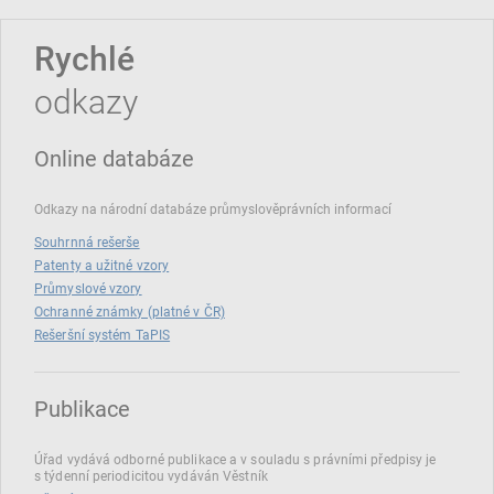
Rychlé
odkazy
Online databáze
Odkazy na národní databáze průmyslověprávních informací
Souhrnná rešerše
Patenty a užitné vzory
Průmyslové vzory
Ochranné známky (platné v ČR)
Rešeršní systém TaPIS
Publikace
Úřad vydává odborné publikace a v souladu s právními předpisy je
s týdenní periodicitou vydáván Věstník