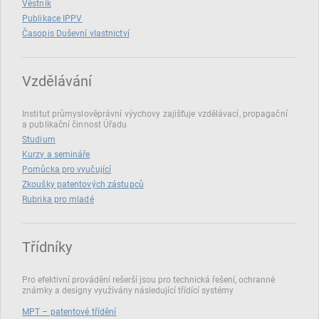
Věstník
Publikace IPPV
Časopis Duševní vlastnictví
Vzdělávání
Institut průmyslověprávní výychovy zajišťuje vzdělávací, propagační
a publikační činnost Úřadu
Studium
Kurzy a semináře
Pomůcka pro vyučující
Zkoušky patentových zástupců
Rubrika pro mladé
Třídníky
Pro efektivní provádění rešerší jsou pro technická řešení, ochranné
známky a designy využívány následující třídící systémy
MPT – patentové třídění