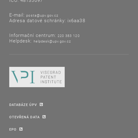
IČO: 48135097
E-mail:
posta@upv.gov.cz
Adresa datové schránky: ix6aa38
Informační centrum:
220 383 120
Helpdesk:
helpdesk@upv.gov.cz
DATABÁZE ÚPV
OTEVŘENÁ DATA
EPO