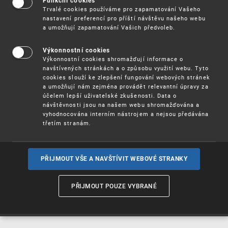
Funkční cookies
Vynálezy / Patenty
Trvalé cookies používáme pro zapamatování Vašeho
nastavení preferencí pro příští návštěvu našeho webu
a umožňují zapamatování Vašich předvoleb.
Užitné
vzory
Výkonnostní cookies
Výkonnostní cookies shromažďují informace o
navštívených stránkách a o způsobu využití webu. Tyto
cookies slouží ke zlepšení fungování webových stránek
Ochranné
známky
a umožňují nám zejména provádět relevantní úpravy za
účelem lepší uživatelské zkušenosti. Data o
návštěvnosti jsou na našem webu shromažďována a
vyhodnocována interním nástrojem a nejsou předávána
třetím stranám.
Průmyslové
vzory
PŘIJMOUT VŠE A NAVŠTÍVIT WEBOVÉ STRANKY
Označení původu
a zeměpisná
PŘIJMOUT POUZE VYBRANÉ
označení