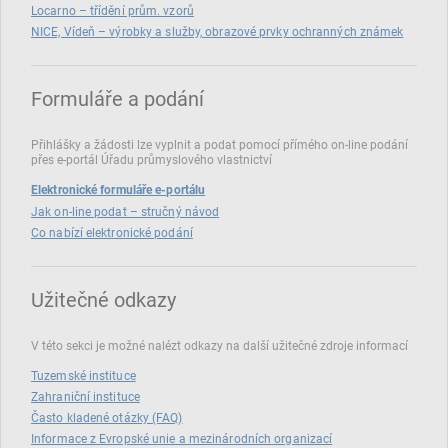
Locarno – třídění prům. vzorů
NICE, Vídeň – výrobky a služby, obrazové prvky ochranných známek
Formuláře a podání
Přihlášky a žádosti lze vyplnit a podat pomocí přímého on‑line podání
přes e‑portál Úřadu průmyslového vlastnictví
Elektronické formuláře e-portálu
Jak on-line podat – stručný návod
Co nabízí elektronické podání
Užitečné odkazy
V této sekci je možné nalézt odkazy na další užitečné zdroje informací
Tuzemské instituce
Zahraniční instituce
Často kladené otázky (FAQ)
Informace z Evropské unie a mezinárodních organizací