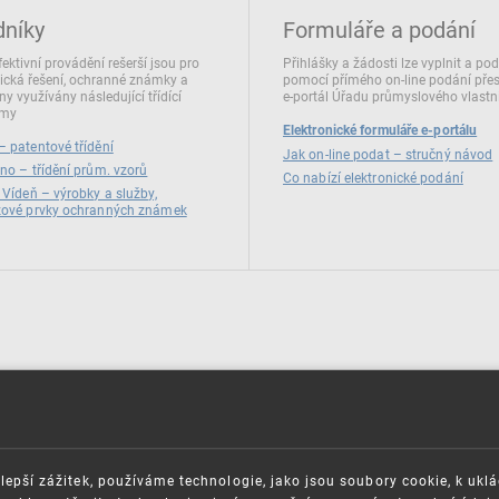
dníky
Formuláře a podání
fektivní provádění rešerší jsou pro
Přihlášky a žádosti lze vyplnit a po
ická řešení, ochranné známky a
pomocí přímého on‑line podání pře
ny využívány následující třídící
e‑portál Úřadu průmyslového vlastni
émy
Elektronické formuláře e-portálu
 patentové třídění
Jak on-line podat – stručný návod
no – třídění prům. vzorů
Co nabízí elektronické podání
 Vídeň – výrobky a služby,
zové prvky ochranných známek
lepší zážitek, používáme technologie, jako jsou soubory cookie, k ukl