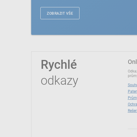
ZOBRAZIT VŠE
Rychlé
Onl
Odkaz
odkazy
průmy
Souhr
Paten
Prům
Ochra
Rešer