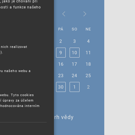
jako je chování při
nosti a funkce našeho
Červen 2023
PO
ÚT
ST
ČT
PÁ
SO
NE
29
30
31
1
2
3
4
 nich realizovat
5
6
7
8
9
10
11
).
12
13
14
15
16
17
18
ěvu našeho webu a
19
20
21
22
23
24
25
26
27
28
29
30
1
2
 webu. Tyto cookies
í úpravy za účelem
yhodnocována interním
8. - 10. 6. 2023 |
8. - 10. 6. 2023 Veletrh vědy
5. 6. 2023 |