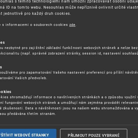
Souhlas s těmito technologiemi nám umožní zpracovávat osobní údaje, 
ná ID na tomto webu. Nesouhlas může nepříznivě ovlivnit určité vlast
 jednotlivě pro každý druh cookies.
3. 8. 2026
ce s informacemi o souborech cookies
zde
.
ckých služeb - 5.8.2026
ies
ou nezbytné pro zajištění základní funkčnosti webových stránek a nelze bez
17. 9. 2026
kcionalitu (např. správné zobrazení stránky, session id, nastavení souhlasů
rochu jinak (aneb když se značky hádají
es
používáme pro zapamatování Vašeho nastavení preferencí pro příští návšt
atování Vašich předvoleb.
22. 6. 2026
ookies
yzických tržištích nacházejících se mimo
kies shromažďují informace o navštívených stránkách a o způsobu využití
ém porušování IPR
ení fungování webových stránek a umožňují nám zejména provádět relevantn
ké zkušenosti. Data o návštěvnosti jsou na našem webu shromažďována a v
sou předávána třetím stranám.
22. 6. 2026
ny a vymáhání IPR ve třetích zemích
PŘIJMOUT POUZE VYBRANÉ
VŠTÍVIT WEBOVÉ STRANKY