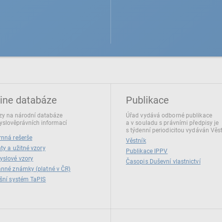
ine databáze
Publikace
y na národní databáze
Úřad vydává odborné publikace
slověprávních informací
a v souladu s právními předpisy je
s týdenní periodicitou vydáván Věs
nná rešerše
Věstník
ty a užitné vzory
Publikace IPPV
yslové vzory
Časopis Duševní vlastnictví
nné známky (platné v ČR)
šní systém TaPIS