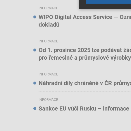
INFORMACE
WIPO Digital Access Service — Oznám
dokladů
INFORMACE
Od 1. prosince 2025 lze podávat žá
pro řemeslné a průmyslové výrobky
INFORMACE
Náhradní díly chráněné v ČR prům
INFORMACE
Sankce EU vůči Rusku – informace 