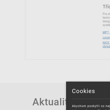
Tří
Pro e
techn
desig
syst
MPT –
Locar
NICE,
obra
Cookies
Aktuality
Abychom poskytli co nej