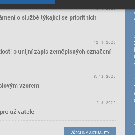
18. 5. 2026
ení o službě týkající se prioritních
12. 3. 2026
dosti o unijní zápis zeměpisných označení
8. 12. 2025
yslovým vzorem
5. 3. 2025
pro uživatele
VŠECHNY AKTUALITY