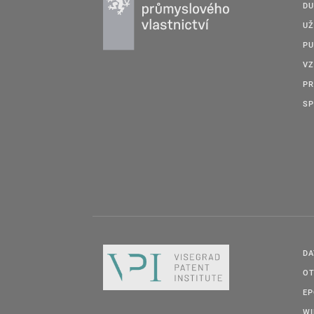
DU
UŽ
PU
VZ
PR
SP
DA
OT
E
W