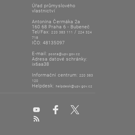
Úřad průmyslového
vlastnictví
Antonína Čermáka 2a
160 68 Praha 6 - Bubeneč
Tel/Fax:
/
220 383 111
224 324
718
IČO: 48135097
E-mail:
posta@upv.gov.cz
Adresa datové schránky:
ix6aa38
Informační centrum:
220 383
120
Helpdesk:
helpdesk@upv.gov.cz