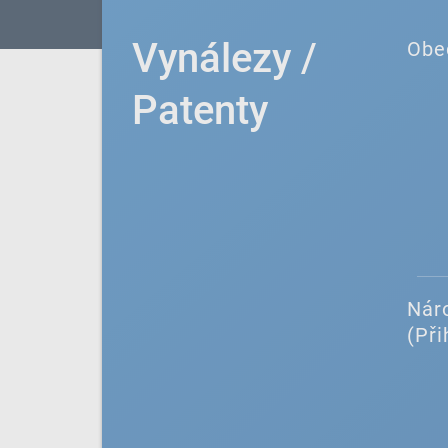
Vynálezy /
Obe
Patenty
Náro
(Při