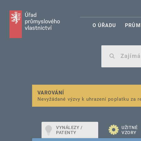
O ÚŘADU
PRŮM
VAROVÁNÍ
Finanční podpora
Nevyžádané výzvy k uhrazení poplatku za r
pro správu duševního vlastnictví pro mal
VYNÁLEZY /
UŽITNÉ
PATENTY
VZORY