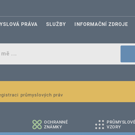
YSLOVÁ PRÁVA
SLUŽBY
INFORMAČNÍ ZDROJE
egistraci průmyslových práv
é a střední podniky
OCHRANNÉ
PRŮMYSLOV
ZNÁMKY
VZORY