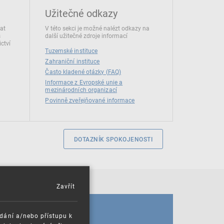
Užitečné odkazy
dat
V této sekci je možné nalézt odkazy na
s
další užitečné zdroje informací
ctví
Tuzemské instituce
Zahraniční instituce
Často kladené otázky (FAQ)
Informace z Evropské unie a
mezinárodních organizací
Povinně zveřejňované informace
DOTAZNÍK SPOKOJENOSTI
Zavřít
KALENDÁŘ
ádání a/nebo přístupu k