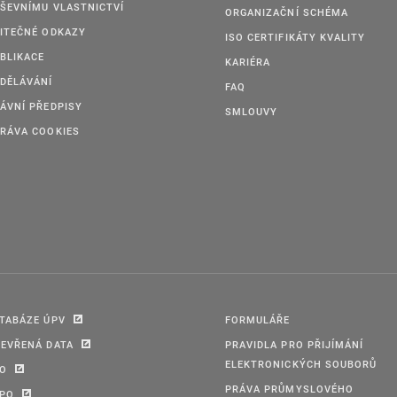
ŠEVNÍMU VLASTNICTVÍ
ORGANIZAČNÍ SCHÉMA
ITEČNÉ ODKAZY
ISO CERTIFIKÁTY KVALITY
BLIKACE
KARIÉRA
DĚLÁVÁNÍ
FAQ
ÁVNÍ PŘEDPISY
SMLOUVY
RÁVA COOKIES
TABÁZE ÚPV
FORMULÁŘE
EVŘENÁ DATA
PRAVIDLA PRO PŘIJÍMÁNÍ
ELEKTRONICKÝCH SOUBORŮ
PO
PRÁVA PRŮMYSLOVÉHO
IPO