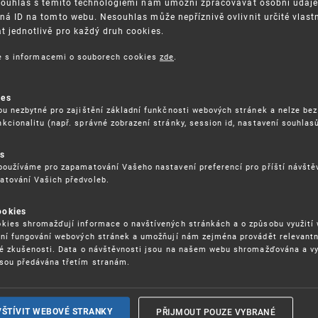
Souhlas s těmito technologiemi nám umožní zpracovávat osobní údaje, 
ná ID na tomto webu. Nesouhlas může nepříznivě ovlivnit určité vlast
 jednotlivě pro každý druh cookies.
3. 8. 2026
ce s informacemi o souborech cookies
zde
.
ckých služeb - 5.8.2026
ies
ou nezbytné pro zajištění základní funkčnosti webových stránek a nelze bez
17. 9. 2026
kcionalitu (např. správné zobrazení stránky, session id, nastavení souhlasů
rochu jinak (aneb když se značky hádají
es
používáme pro zapamatování Vašeho nastavení preferencí pro příští návšt
atování Vašich předvoleb.
22. 6. 2026
ookies
yzických tržištích nacházejících se mimo
kies shromažďují informace o navštívených stránkách a o způsobu využití
ém porušování IPR
ení fungování webových stránek a umožňují nám zejména provádět relevantn
ké zkušenosti. Data o návštěvnosti jsou na našem webu shromažďována a v
sou předávána třetím stranám.
22. 6. 2026
ny a vymáhání IPR ve třetích zemích
PŘIJMOUT POUZE VYBRANÉ
VŠTÍVIT WEBOVÉ STRANKY