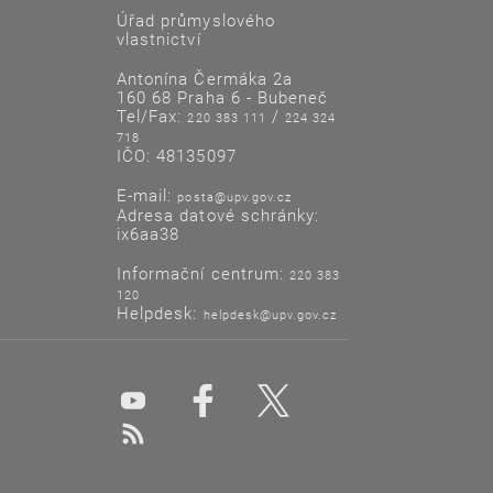
Úřad průmyslového
vlastnictví
Antonína Čermáka 2a
160 68 Praha 6 - Bubeneč
Tel/Fax:
/
220 383 111
224 324
718
IČO: 48135097
E-mail:
posta@upv.gov.cz
Adresa datové schránky:
ix6aa38
Informační centrum:
220 383
120
Helpdesk:
helpdesk@upv.gov.cz