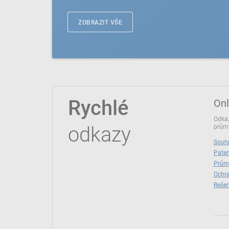
ZOBRAZIT VŠE
Rychlé
Onl
Odkaz
odkazy
průmy
Souhr
Paten
Prům
Ochra
Rešer