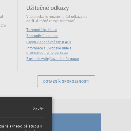
Užitečné odkazy
dat
V této sekci je možné nalézt odkazy na
s
další užitečné zdroje informací
ctví
Tuzemské instituce
Zahraniční instituce
Často kladené otázky (FAQ)
Informace z Evropské unie a
mezinárodních organizací
Povinně zveřejňované informace
DOTAZNÍK SPOKOJENOSTI
Zavřít
KALENDÁŘ
ádání a/nebo přístupu k