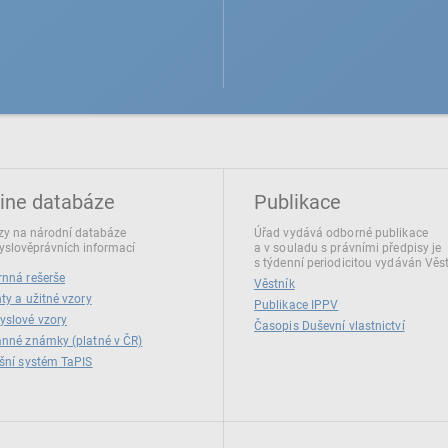
ine databáze
Publikace
y na národní databáze
Úřad vydává odborné publikace
slověprávních informací
a v souladu s právními předpisy je
s týdenní periodicitou vydáván Věs
nná rešerše
Věstník
ty a užitné vzory
Publikace IPPV
yslové vzory
Časopis Duševní vlastnictví
nné známky (platné v ČR)
šní systém TaPIS