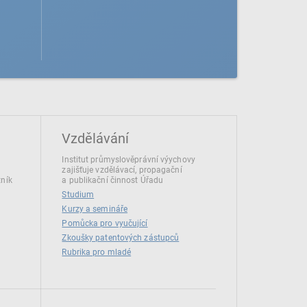
Vzdělávání
Institut průmyslověprávní výychovy
zajišťuje vzdělávací, propagační
tník
a publikační činnost Úřadu
Studium
Kurzy a semináře
Pomůcka pro vyučující
Zkoušky patentových zástupců
Rubrika pro mladé