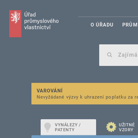
O ÚŘADU
PRŮM
VAROVÁNÍ
Finanční podpora
Nevyžádané výzvy k uhrazení poplatku za r
pro správu duševního vlastnictví pro mal
VYNÁLEZY /
UŽITNÉ
PATENTY
VZORY