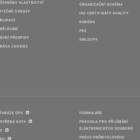
ŠEVNÍMU VLASTNICTVÍ
ORGANIZAČNÍ SCHÉMA
ITEČNÉ ODKAZY
ISO CERTIFIKÁTY KVALITY
BLIKACE
KARIÉRA
DĚLÁVÁNÍ
FAQ
ÁVNÍ PŘEDPISY
SMLOUVY
RÁVA COOKIES
TABÁZE ÚPV
FORMULÁŘE
EVŘENÁ DATA
PRAVIDLA PRO PŘIJÍMÁNÍ
ELEKTRONICKÝCH SOUBORŮ
PO
PRÁVA PRŮMYSLOVÉHO
IPO