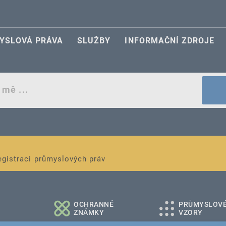
YSLOVÁ PRÁVA
SLUŽBY
INFORMAČNÍ ZDROJE
egistraci průmyslových práv
é a střední podniky
OCHRANNÉ
PRŮMYSLOV
ZNÁMKY
VZORY