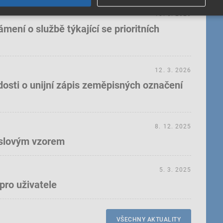
18. 5. 2026
ení o službě týkající se prioritních
12. 3. 2026
dosti o unijní zápis zeměpisných označení
8. 12. 2025
yslovým vzorem
5. 3. 2025
pro uživatele
VŠECHNY AKTUALITY