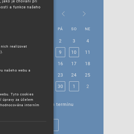
jako je chování při
nosti a funkce našeho
Červen 2023
PO
ÚT
ST
ČT
PÁ
SO
NE
29
30
31
1
2
3
4
 nich realizovat
5
6
7
8
9
10
11
).
12
13
14
15
16
17
18
ěvu našeho webu a
19
20
21
22
23
24
25
26
27
28
29
30
1
2
 webu. Tyto cookies
í úpravy za účelem
Žádné akce ve vybraném termínu
yhodnocována interním
ZOBRAZIT VŠECHNY AKCE