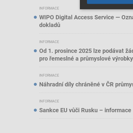
INFORMACE
WIPO Digital Access Service — Oznám
dokladů
INFORMACE
Od 1. prosince 2025 lze podávat žá
pro řemeslné a průmyslové výrobky
INFORMACE
Náhradní díly chráněné v ČR prům
INFORMACE
Sankce EU vůči Rusku – informace 