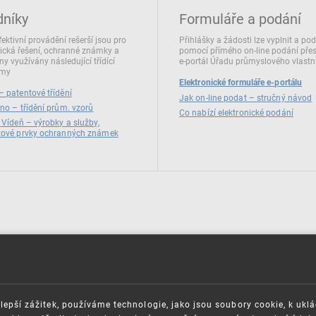
dníky
Formuláře a podání
fektivní provádění rešerší jsou pro
Přihlášky a žádosti lze vyplnit a po
ická řešení, ochranné známky a
pomocí přímého on‑line podání pře
ny využívány následující třídící
e‑portál Úřadu průmyslového vlastni
émy
Elektronické formuláře e-portálu
 patentové třídění
Jak on-line podat – stručný návod
no – třídění prům. vzorů
Co nabízí elektronické podání
 Vídeň – výrobky a služby,
zové prvky ochranných známek
lepší zážitek, používáme technologie, jako jsou soubory cookie, k ukl