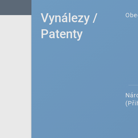
Vynálezy /
Obe
Patenty
Náro
(Při