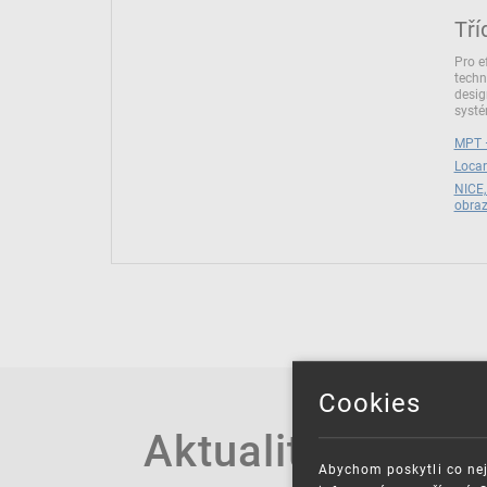
Tří
Pro e
techn
desig
syst
MPT –
Locar
NICE,
obra
Cookies
Aktuality
Abychom poskytli co nej