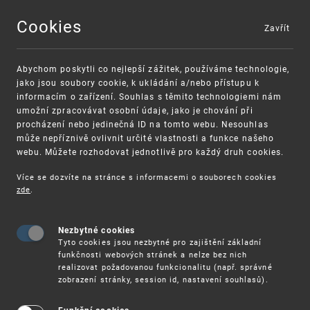
Cookies
Zavřít
MENU
Abychom poskytli co nejlepší zážitek, používáme technologie,
jako jsou soubory cookie, k ukládání a/nebo přístupu k
informacím o zařízení. Souhlas s těmito technologiemi nám
umožní zpracovávat osobní údaje, jako je chování při
procházení nebo jedinečná ID na tomto webu. Nesouhlas
může nepříznivě ovlivnit určité vlastnosti a funkce našeho
webu. Můžete rozhodovat jednotlivě pro každý druh cookies.
Více se dozvíte na stránce s informacemi o souborech cookies
VAROVÁNÍ
Finanční podpora
zde
.
Nevyžádané výzvy k uhrazení poplatku za
pro správu duševního vlastnictví pro malé a
registraci průmyslových práv
střední podniky
Nezbytné cookies
Tyto cookies jsou nezbytné pro zajištění základní
funkčnosti webových stránek a nelze bez nich
realizovat požadovanou funkcionalitu (např. správné
zobrazení stránky, session id, nastavení souhlasů).