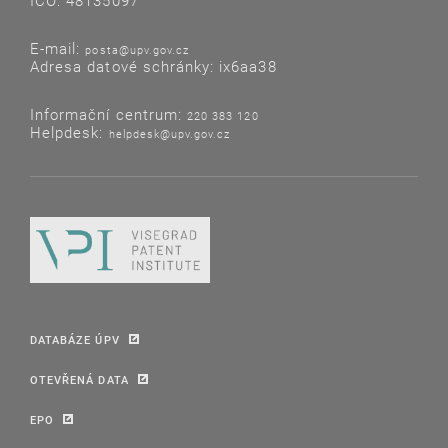
IČO: 48135097
E-mail:
posta@upv.gov.cz
Adresa datové schránky: ix6aa38
Informační centrum:
220 383 120
Helpdesk:
helpdesk@upv.gov.cz
DATABÁZE ÚPV
OTEVŘENÁ DATA
EPO