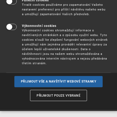
Funkční cookies
Vynálezy / Patenty
Trvalé cookies používáme pro zapamatování Vašeho
nastavení preferencí pro příští návštěvu našeho webu
a umožňují zapamatování Vašich předvoleb.
Užitné
vzory
Výkonnostní cookies
Výkonnostní cookies shromažďují informace o
navštívených stránkách a o způsobu využití webu. Tyto
cookies slouží ke zlepšení fungování webových stránek
Ochranné
známky
a umožňují nám zejména provádět relevantní úpravy za
účelem lepší uživatelské zkušenosti. Data o
návštěvnosti jsou na našem webu shromažďována a
vyhodnocována interním nástrojem a nejsou předávána
třetím stranám.
Průmyslové
vzory
PŘIJMOUT VŠE A NAVŠTÍVIT WEBOVÉ STRANKY
Označení původu
a zeměpisná
PŘIJMOUT POUZE VYBRANÉ
označení