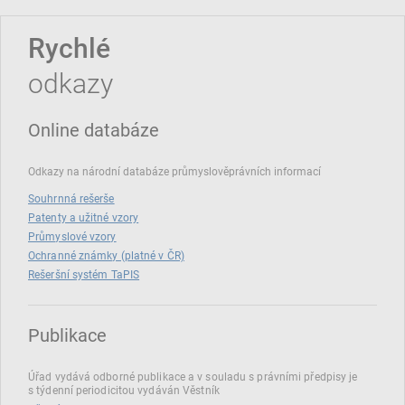
Rychlé
odkazy
Online databáze
Odkazy na národní databáze průmyslověprávních informací
Souhrnná rešerše
Patenty a užitné vzory
Průmyslové vzory
Ochranné známky (platné v ČR)
Rešeršní systém TaPIS
Publikace
Úřad vydává odborné publikace a v souladu s právními předpisy je
s týdenní periodicitou vydáván Věstník