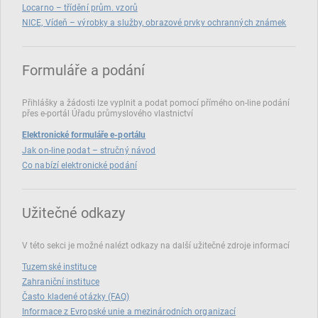
Locarno – třídění prům. vzorů
NICE, Vídeň – výrobky a služby, obrazové prvky ochranných známek
Formuláře a podání
Přihlášky a žádosti lze vyplnit a podat pomocí přímého on‑line podání
přes e‑portál Úřadu průmyslového vlastnictví
Elektronické formuláře e-portálu
Jak on-line podat – stručný návod
Co nabízí elektronické podání
Užitečné odkazy
V této sekci je možné nalézt odkazy na další užitečné zdroje informací
Tuzemské instituce
Zahraniční instituce
Často kladené otázky (FAQ)
Informace z Evropské unie a mezinárodních organizací