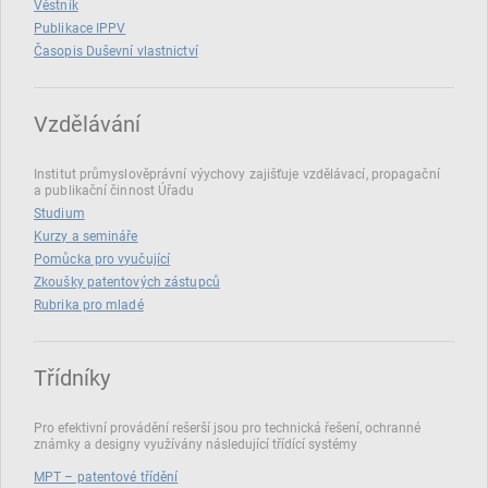
Věstník
Publikace IPPV
Časopis Duševní vlastnictví
Vzdělávání
Institut průmyslověprávní výychovy zajišťuje vzdělávací, propagační
a publikační činnost Úřadu
Studium
Kurzy a semináře
Pomůcka pro vyučující
Zkoušky patentových zástupců
Rubrika pro mladé
Třídníky
Pro efektivní provádění rešerší jsou pro technická řešení, ochranné
známky a designy využívány následující třídící systémy
MPT – patentové třídění