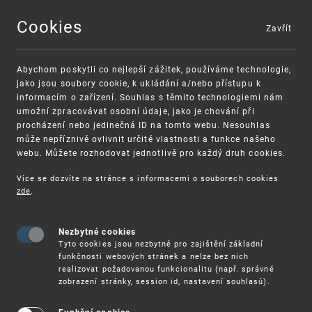
Cookies
Zavřít
MENU
Abychom poskytli co nejlepší zážitek, používáme technologie,
jako jsou soubory cookie, k ukládání a/nebo přístupu k
informacím o zařízení. Souhlas s těmito technologiemi nám
umožní zpracovávat osobní údaje, jako je chování při
procházení nebo jedinečná ID na tomto webu. Nesouhlas
může nepříznivě ovlivnit určité vlastnosti a funkce našeho
webu. Můžete rozhodovat jednotlivě pro každý druh cookies.
Více se dozvíte na stránce s informacemi o souborech cookies
VAROVÁNÍ
Finanční podpora
zde
.
Nevyžádané výzvy k uhrazení poplatku za
pro správu duševního vlastnictví pro malé a
registraci průmyslových práv
střední podniky
Nezbytné cookies
Tyto cookies jsou nezbytné pro zajištění základní
funkčnosti webových stránek a nelze bez nich
realizovat požadovanou funkcionalitu (např. správné
zobrazení stránky, session id, nastavení souhlasů).