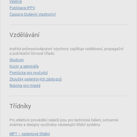
Věstník
Publikace IPPV
Časopis Duševní vlastnictví
Vzdělávání
Institut průmyslověprávní výychovy zajišťuje vzdělávací, propagační
a publikační činnost Úřadu
Studium
Kurzy a semináře
Pomůcka pro vyučující
Zkoušky patentových zástupců
Rubrika pro mladé
Třídníky
Pro efektivní provádění rešerší jsou pro technická řešení, ochranné
známky a designy využívány následující třídící systémy
MPT – patentové třídění