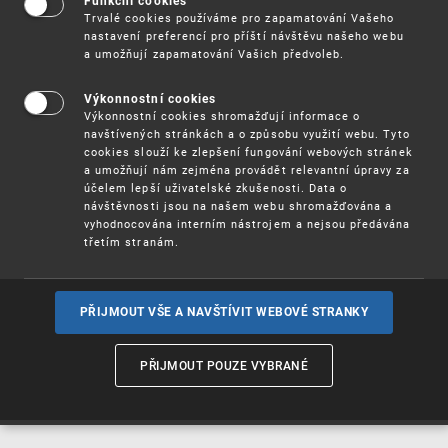
Funkční cookies
Vynálezy / Patenty
Trvalé cookies používáme pro zapamatování Vašeho
nastavení preferencí pro příští návštěvu našeho webu
a umožňují zapamatování Vašich předvoleb.
Užitné
vzory
Výkonnostní cookies
Výkonnostní cookies shromažďují informace o
navštívených stránkách a o způsobu využití webu. Tyto
cookies slouží ke zlepšení fungování webových stránek
Ochranné
známky
a umožňují nám zejména provádět relevantní úpravy za
účelem lepší uživatelské zkušenosti. Data o
návštěvnosti jsou na našem webu shromažďována a
vyhodnocována interním nástrojem a nejsou předávána
třetím stranám.
Průmyslové
vzory
PŘIJMOUT VŠE A NAVŠTÍVIT WEBOVÉ STRANKY
Označení původu
a zeměpisná
PŘIJMOUT POUZE VYBRANÉ
označení