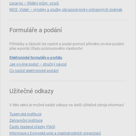
Locarno – třídění prům. vzorů
NICE, Vídeň – výrobky a služby, obrazové prvky ochranných známek
Formuláře a podání
Přihlášky a žádosti lze vyplnit a podat pomocí přímého on‑line podání
přes e‑portál Úřadu průmyslového vlastnictví
Elektronické formuláře e-portálu
Jak on-line podat – stručný návod
Co nabízí elektronické podání
Užitečné odkazy
V této sekci je možné nalézt odkazy na další užitečné zdroje informací
Tuzemské instituce
Zahraniční instituce
Často kladené otázky (FAQ)
Informace z Evropské unie a mezinárodních organizací