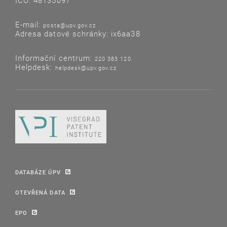
IČO: 48135097
E-mail:
posta@upv.gov.cz
Adresa datové schránky: ix6aa38
Informační centrum:
220 383 120
Helpdesk:
helpdesk@upv.gov.cz
DATABÁZE ÚPV
OTEVŘENÁ DATA
EPO