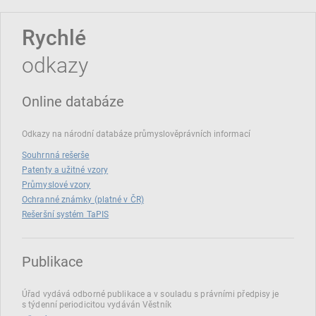
Rychlé
odkazy
Online databáze
Odkazy na národní databáze průmyslověprávních informací
Souhrnná rešerše
Patenty a užitné vzory
Průmyslové vzory
Ochranné známky (platné v ČR)
Rešeršní systém TaPIS
Publikace
Úřad vydává odborné publikace a v souladu s právními předpisy je
s týdenní periodicitou vydáván Věstník