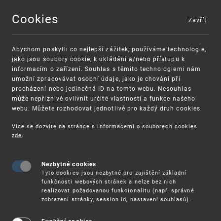
Cookies
Zavřít
MENU
Abychom poskytli co nejlepší zážitek, používáme technologie,
jako jsou soubory cookie, k ukládání a/nebo přístupu k
informacím o zařízení. Souhlas s těmito technologiemi nám
umožní zpracovávat osobní údaje, jako je chování při
procházení nebo jedinečná ID na tomto webu. Nesouhlas
může nepříznivě ovlivnit určité vlastnosti a funkce našeho
webu. Můžete rozhodovat jednotlivě pro každý druh cookies.
Více se dozvíte na stránce s informacemi o souborech cookies
VAROVÁNÍ
Finanční podpora
zde
.
Nevyžádané výzvy k uhrazení poplatku za
pro správu duševního vlastnictví pro malé a
registraci průmyslových práv
střední podniky
Nezbytné cookies
Tyto cookies jsou nezbytné pro zajištění základní
funkčnosti webových stránek a nelze bez nich
realizovat požadovanou funkcionalitu (např. správné
zobrazení stránky, session id, nastavení souhlasů).