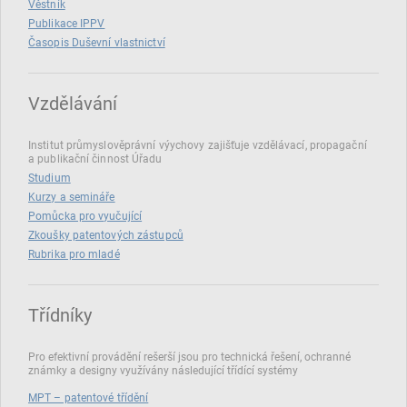
Věstník
Publikace IPPV
Časopis Duševní vlastnictví
Vzdělávání
Institut průmyslověprávní výychovy zajišťuje vzdělávací, propagační
a publikační činnost Úřadu
Studium
Kurzy a semináře
Pomůcka pro vyučující
Zkoušky patentových zástupců
Rubrika pro mladé
Třídníky
Pro efektivní provádění rešerší jsou pro technická řešení, ochranné
známky a designy využívány následující třídící systémy
MPT – patentové třídění