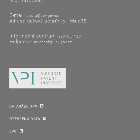
IČO: 48135097
E-mail:
posta@upv.gov.cz
Adresa datové schránky: ix6aa38
Informační centrum:
220 383 120
Helpdesk:
helpdesk@upv.gov.cz
DATABÁZE ÚPV
OTEVŘENÁ DATA
EPO