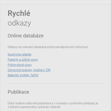
Rychlé
odkazy
Online databáze
Odkazy na národní databáze průmyslověprávních informací
Souhrnná rešerše
Patenty a užitné vzory
Průmyslové vzory
Ochranné známky (platné v ČR)
Rešeršní systém TaPIS
Publikace
Úřad vydává odborné publikace a v souladu s právními předpisy je
s týdenní periodicitou vydáván Věstník