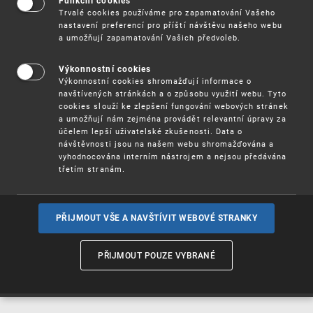
Funkční cookies
Vynálezy / Patenty
Trvalé cookies používáme pro zapamatování Vašeho
nastavení preferencí pro příští návštěvu našeho webu
a umožňují zapamatování Vašich předvoleb.
Užitné
vzory
Výkonnostní cookies
Výkonnostní cookies shromažďují informace o
navštívených stránkách a o způsobu využití webu. Tyto
cookies slouží ke zlepšení fungování webových stránek
Ochranné
známky
a umožňují nám zejména provádět relevantní úpravy za
účelem lepší uživatelské zkušenosti. Data o
návštěvnosti jsou na našem webu shromažďována a
vyhodnocována interním nástrojem a nejsou předávána
třetím stranám.
Průmyslové
vzory
PŘIJMOUT VŠE A NAVŠTÍVIT WEBOVÉ STRANKY
Označení původu
a zeměpisná
PŘIJMOUT POUZE VYBRANÉ
označení