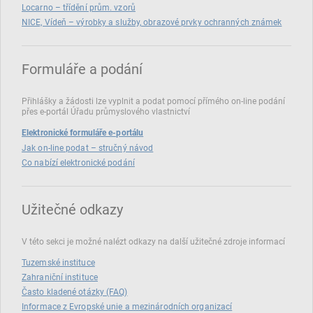
Locarno – třídění prům. vzorů
NICE, Vídeň – výrobky a služby, obrazové prvky ochranných známek
Formuláře a podání
Přihlášky a žádosti lze vyplnit a podat pomocí přímého on‑line podání
přes e‑portál Úřadu průmyslového vlastnictví
Elektronické formuláře e-portálu
Jak on-line podat – stručný návod
Co nabízí elektronické podání
Užitečné odkazy
V této sekci je možné nalézt odkazy na další užitečné zdroje informací
Tuzemské instituce
Zahraniční instituce
Často kladené otázky (FAQ)
Informace z Evropské unie a mezinárodních organizací