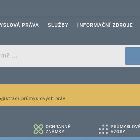
YSLOVÁ PRÁVA
SLUŽBY
INFORMAČNÍ ZDROJE
egistraci průmyslových práv
é a střední podniky
OCHRANNÉ
PRŮMYSLOV
ZNÁMKY
VZORY