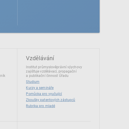
Vzdělávání
Institut průmyslověprávní výychovy
zajišťuje vzdělávací, propagační
tník
a publikační činnost Úřadu
Studium
Kurzy a semináře
Pomůcka pro vyučující
Zkoušky patentových zástupců
Rubrika pro mladé