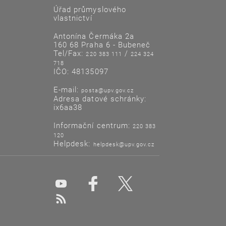
Úřad průmyslového
vlastnictví
Antonína Čermáka 2a
160 68 Praha 6 - Bubeneč
Tel/Fax:
/
220 383 111
224 324
718
IČO: 48135097
E-mail:
posta@upv.gov.cz
Adresa datové schránky:
ix6aa38
Informační centrum:
220 383
120
Helpdesk:
helpdesk@upv.gov.cz