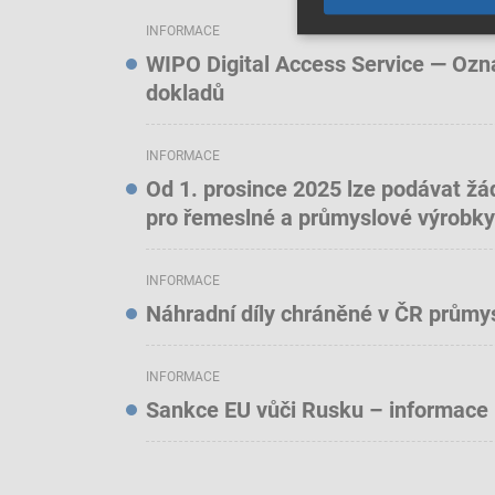
INFORMACE
WIPO Digital Access Service — Oznám
dokladů
INFORMACE
Od 1. prosince 2025 lze podávat žá
pro řemeslné a průmyslové výrobky
INFORMACE
Náhradní díly chráněné v ČR prům
INFORMACE
Sankce EU vůči Rusku – informace 