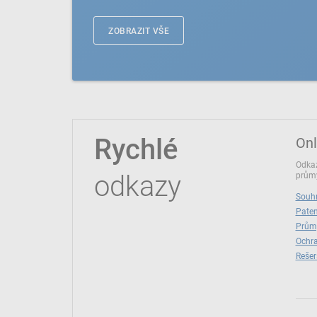
ZOBRAZIT VŠE
Rychlé
Onl
Odkaz
odkazy
průmy
Souhr
Paten
Prům
Ochra
Rešer