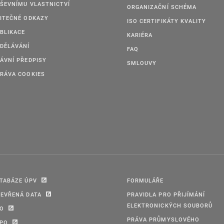
ŠEVNÍMU VLASTNICTVÍ
ORGANIZAČNÍ SCHÉMA
ITEČNÉ ODKAZY
ISO CERTIFIKÁTY KVALITY
BLIKACE
KARIÉRA
DĚLÁVÁNÍ
FAQ
ÁVNÍ PŘEDPISY
SMLOUVY
RÁVA COOKIES
TABÁZE ÚPV
FORMULÁŘE
EVŘENÁ DATA
PRAVIDLA PRO PŘIJÍMÁNÍ
ELEKTRONICKÝCH SOUBORŮ
PO
PRÁVA PRŮMYSLOVÉHO
IPO