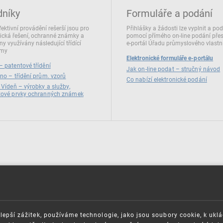
dníky
Formuláře a podání
fektivní provádění rešerší jsou pro
Přihlášky a žádosti lze vyplnit a po
ická řešení, ochranné známky a
pomocí přímého on‑line podání pře
ny využívány následující třídící
e‑portál Úřadu průmyslového vlastni
émy
Elektronické formuláře e-portálu
 patentové třídění
Jak on-line podat – stručný návod
no – třídění prům. vzorů
Co nabízí elektronické podání
 Vídeň – výrobky a služby,
zové prvky ochranných známek
lepší zážitek, používáme technologie, jako jsou soubory cookie, k ukl