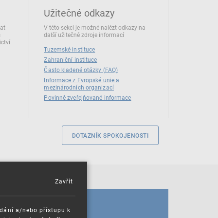
Užitečné odkazy
dat
V této sekci je možné nalézt odkazy na
s
další užitečné zdroje informací
ctví
Tuzemské instituce
Zahraniční instituce
Často kladené otázky (FAQ)
Informace z Evropské unie a
mezinárodních organizací
Povinně zveřejňované informace
DOTAZNÍK SPOKOJENOSTI
Zavřít
KALENDÁŘ
ádání a/nebo přístupu k