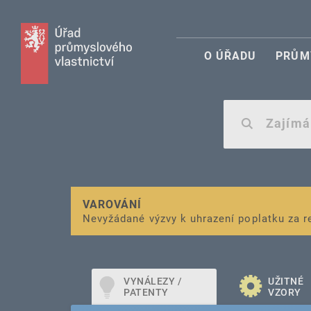
O ÚŘADU
PRŮM
VAROVÁNÍ
Finanční podpora
Nevyžádané výzvy k uhrazení poplatku za r
pro správu duševního vlastnictví pro mal
VYNÁLEZY /
UŽITNÉ
PATENTY
VZORY