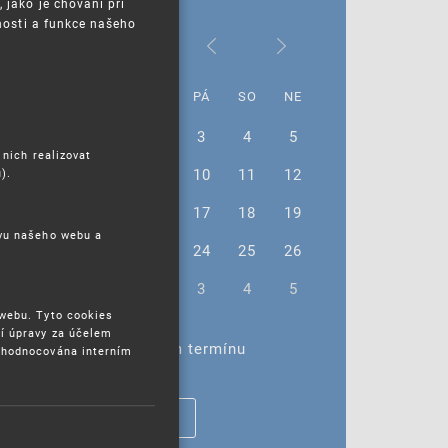
jako je chování při
nosti a funkce našeho
Únor 2023
PO
ÚT
ST
ČT
PÁ
SO
NE
30
31
1
2
3
4
5
 nich realizovat
6
7
8
9
10
11
12
).
13
14
15
16
17
18
19
ěvu našeho webu a
20
21
22
23
24
25
26
27
28
1
2
3
4
5
 webu. Tyto cookies
í úpravy za účelem
Žádné akce ve vybraném termínu
yhodnocována interním
ZOBRAZIT VŠECHNY AKCE