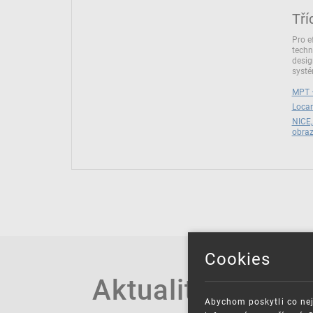
Tří
Pro e
techn
desig
syst
MPT –
Locar
NICE,
obra
Cookies
Aktuality
Abychom poskytli co nej