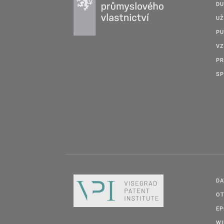
DU
UŽ
PU
VZ
PR
SP
DA
OT
E
W