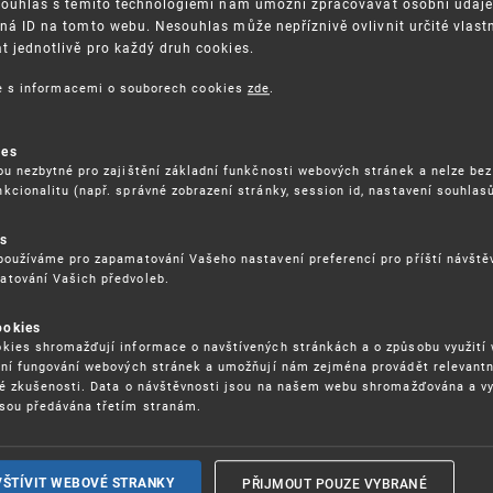
Souhlas s těmito technologiemi nám umožní zpracovávat osobní údaje, 
ná ID na tomto webu. Nesouhlas může nepříznivě ovlivnit určité vlast
 jednotlivě pro každý druh cookies.
3. 8. 2026
ce s informacemi o souborech cookies
zde
.
ckých služeb - 5.8.2026
ies
ou nezbytné pro zajištění základní funkčnosti webových stránek a nelze bez
17. 9. 2026
kcionalitu (např. správné zobrazení stránky, session id, nastavení souhlasů
rochu jinak (aneb když se značky hádají
es
používáme pro zapamatování Vašeho nastavení preferencí pro příští návšt
atování Vašich předvoleb.
22. 6. 2026
ookies
yzických tržištích nacházejících se mimo
kies shromažďují informace o navštívených stránkách a o způsobu využití
ém porušování IPR
ení fungování webových stránek a umožňují nám zejména provádět relevantn
ké zkušenosti. Data o návštěvnosti jsou na našem webu shromažďována a v
sou předávána třetím stranám.
22. 6. 2026
ny a vymáhání IPR ve třetích zemích
PŘIJMOUT POUZE VYBRANÉ
VŠTÍVIT WEBOVÉ STRANKY