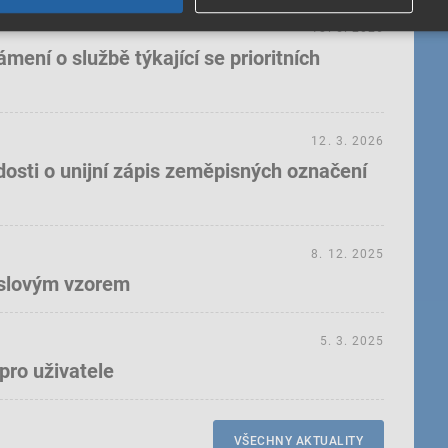
18. 5. 2026
ení o službě týkající se prioritních
12. 3. 2026
dosti o unijní zápis zeměpisných označení
8. 12. 2025
yslovým vzorem
5. 3. 2025
pro uživatele
VŠECHNY AKTUALITY