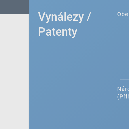
Vynálezy /
Obe
Patenty
Náro
(Při