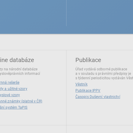
ine databáze
Publikace
y na národní databáze
Úřad vydává odborné publikace
slověprávních informací
a v souladu s právními předpisy je
s týdenní periodicitou vydáván Věs
nná rešerše
Věstník
ty a užitné vzory
Publikace IPPV
yslové vzory
Časopis Duševní vlastnictví
nné známky (platné v ČR)
šní systém TaPIS