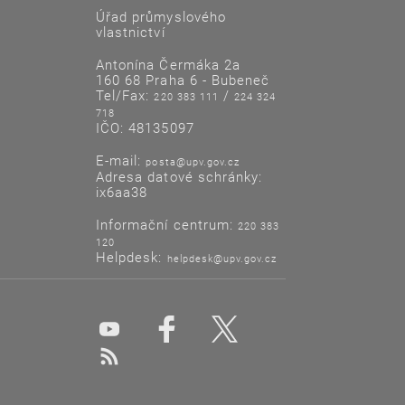
Úřad průmyslového
vlastnictví
Antonína Čermáka 2a
160 68 Praha 6 - Bubeneč
Tel/Fax:
/
220 383 111
224 324
718
IČO: 48135097
E-mail:
posta@upv.gov.cz
Adresa datové schránky:
ix6aa38
Informační centrum:
220 383
120
Helpdesk:
helpdesk@upv.gov.cz