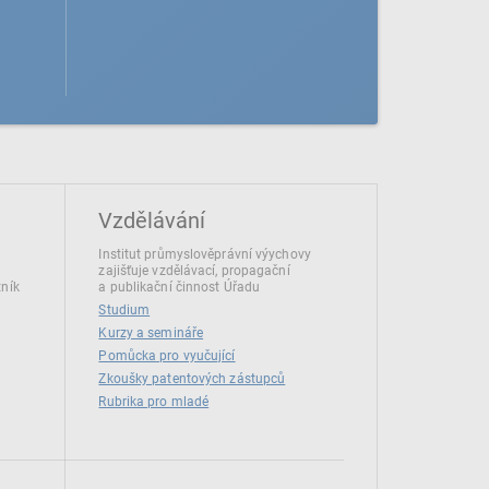
Vzdělávání
Institut průmyslověprávní výychovy
zajišťuje vzdělávací, propagační
tník
a publikační činnost Úřadu
Studium
Kurzy a semináře
Pomůcka pro vyučující
Zkoušky patentových zástupců
Rubrika pro mladé