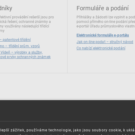
dníky
Formuláře a podání
fektivní provádění rešerší jsou pro
Přihlášky a žádosti lze vyplnit a po
ická řešení, ochranné známky a
pomocí přímého on‑line podání pře
ny využívány následující třídící
e‑portál Úřadu průmyslového vlastni
émy
Elektronické formuláře e-portálu
 patentové třídění
Jak on-line podat – stručný návod
no – třídění prům. vzorů
Co nabízí elektronické podání
 Vídeň – výrobky a služby,
zové prvky ochranných známek
lepší zážitek, používáme technologie, jako jsou soubory cookie, k ukl