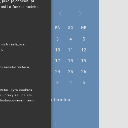
jako je chování při
nosti a funkce našeho
Únor 2023
PO
ÚT
ST
ČT
PÁ
SO
NE
30
31
1
2
3
4
5
 nich realizovat
6
7
8
9
10
11
12
).
13
14
15
16
17
18
19
ěvu našeho webu a
20
21
22
23
24
25
26
27
28
1
2
3
4
5
 webu. Tyto cookies
í úpravy za účelem
Žádné akce ve vybraném termínu
yhodnocována interním
ZOBRAZIT VŠECHNY AKCE