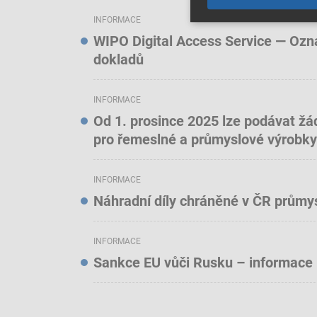
INFORMACE
WIPO Digital Access Service — Oznám
dokladů
INFORMACE
Od 1. prosince 2025 lze podávat žá
pro řemeslné a průmyslové výrobky
INFORMACE
Náhradní díly chráněné v ČR prům
INFORMACE
Sankce EU vůči Rusku – informace 