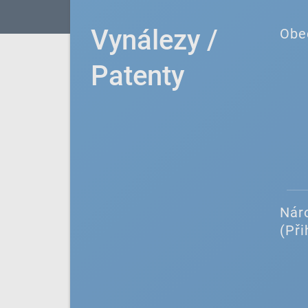
Vynálezy /
Obe
Patenty
Náro
(Při