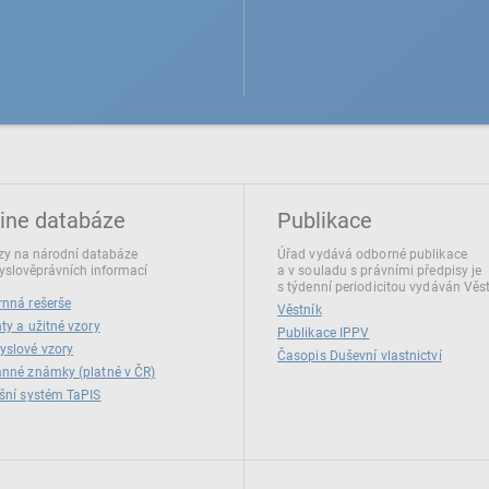
ine databáze
Publikace
y na národní databáze
Úřad vydává odborné publikace
slověprávních informací
a v souladu s právními předpisy je
s týdenní periodicitou vydáván Věs
nná rešerše
Věstník
ty a užitné vzory
Publikace IPPV
yslové vzory
Časopis Duševní vlastnictví
nné známky (platné v ČR)
šní systém TaPIS