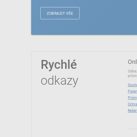
ZOBRAZIT VŠE
Rychlé
Onl
Odkaz
odkazy
průmy
Souhr
Paten
Prům
Ochra
Rešer