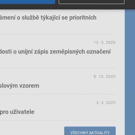
18. 5. 2026
ení o službě týkající se prioritních
12. 3. 2026
dosti o unijní zápis zeměpisných označení
8. 12. 2025
yslovým vzorem
5. 3. 2025
pro uživatele
VŠECHNY AKTUALITY