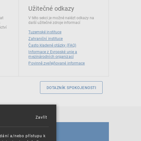
Užitečné odkazy
dat
V této sekci je možné nalézt odkazy na
s
další užitečné zdroje informací
ctví
Tuzemské instituce
Zahraniční instituce
Často kladené otázky (FAQ)
Informace z Evropské unie a
mezinárodních organizací
Povinně zveřejňované informace
DOTAZNÍK SPOKOJENOSTI
Zavřít
KALENDÁŘ
ádání a/nebo přístupu k