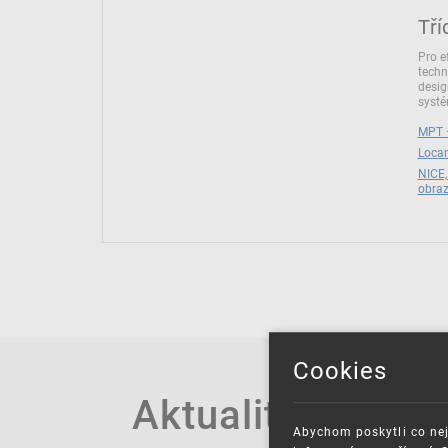
Tří
Pro e
techn
desig
syst
MPT –
Locar
NICE,
obra
Cookies
Aktuality
Abychom poskytli co nej