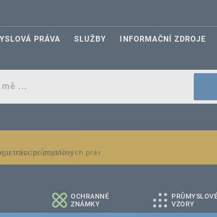
YSLOVÁ PRÁVA
SLUŽBY
INFORMAČNÍ ZDROJE
egistraci průmyslových práv
é a střední podniky
OCHRANNÉ
PRŮMYSLOV
ZNÁMKY
VZORY