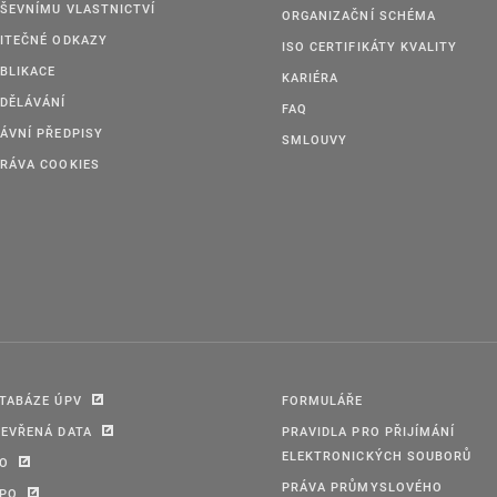
ŠEVNÍMU VLASTNICTVÍ
ORGANIZAČNÍ SCHÉMA
ITEČNÉ ODKAZY
ISO CERTIFIKÁTY KVALITY
BLIKACE
KARIÉRA
DĚLÁVÁNÍ
FAQ
ÁVNÍ PŘEDPISY
SMLOUVY
RÁVA COOKIES
TABÁZE ÚPV
FORMULÁŘE
EVŘENÁ DATA
PRAVIDLA PRO PŘIJÍMÁNÍ
ELEKTRONICKÝCH SOUBORŮ
PO
PRÁVA PRŮMYSLOVÉHO
IPO