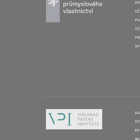
DU
UŽ
PU
VZ
PR
SP
DA
OT
E
W