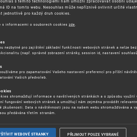
Souhlas s těmito technologiemi nám umožní zpracovávat osobní údaje, 
ná ID na tomto webu. Nesouhlas může nepříznivě ovlivnit určité vlast
 jednotlivě pro každý druh cookies.
3. 8. 2026
ce s informacemi o souborech cookies
zde
.
ckých služeb - 5.8.2026
ies
ou nezbytné pro zajištění základní funkčnosti webových stránek a nelze bez
17. 9. 2026
kcionalitu (např. správné zobrazení stránky, session id, nastavení souhlasů
rochu jinak (aneb když se značky hádají
es
používáme pro zapamatování Vašeho nastavení preferencí pro příští návšt
atování Vašich předvoleb.
22. 6. 2026
ookies
yzických tržištích nacházejících se mimo
kies shromažďují informace o navštívených stránkách a o způsobu využití
ém porušování IPR
ení fungování webových stránek a umožňují nám zejména provádět relevantn
ké zkušenosti. Data o návštěvnosti jsou na našem webu shromažďována a v
sou předávána třetím stranám.
22. 6. 2026
ny a vymáhání IPR ve třetích zemích
PŘIJMOUT POUZE VYBRANÉ
VŠTÍVIT WEBOVÉ STRANKY