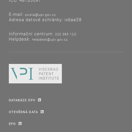
IČO: 48135097
E-mail:
posta@upv.gov.cz
Adresa datové schránky: ix6aa38
Informační centrum:
220 383 120
Helpdesk:
helpdesk@upv.gov.cz
DATABÁZE ÚPV
OTEVŘENÁ DATA
EPO