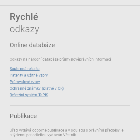
Rychlé
odkazy
Online databáze
Odkazy na národní databáze průmyslověprávních informací
Souhrnná rešerše
Patenty a užitné vzory
Průmyslové vzory
Ochranné známky (platné v ČR)
Rešeršní systém TaPIS
Publikace
Úřad vydává odborné publikace a v souladu s právními předpisy je
s týdenní periodicitou vydáván Věstník