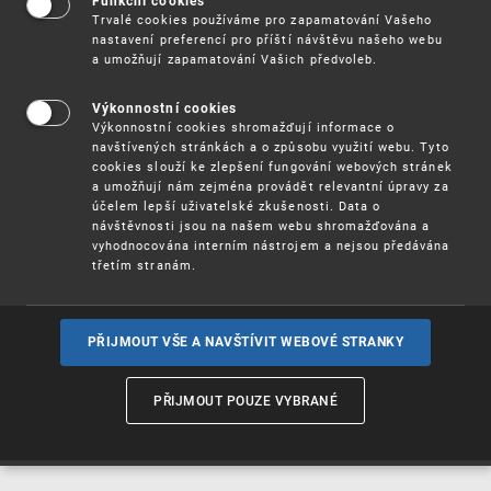
Funkční cookies
Vynálezy / Patenty
Trvalé cookies používáme pro zapamatování Vašeho
nastavení preferencí pro příští návštěvu našeho webu
a umožňují zapamatování Vašich předvoleb.
Užitné
vzory
Výkonnostní cookies
Výkonnostní cookies shromažďují informace o
navštívených stránkách a o způsobu využití webu. Tyto
cookies slouží ke zlepšení fungování webových stránek
Ochranné
známky
a umožňují nám zejména provádět relevantní úpravy za
účelem lepší uživatelské zkušenosti. Data o
návštěvnosti jsou na našem webu shromažďována a
vyhodnocována interním nástrojem a nejsou předávána
třetím stranám.
Průmyslové
vzory
PŘIJMOUT VŠE A NAVŠTÍVIT WEBOVÉ STRANKY
Označení původu
a zeměpisná
PŘIJMOUT POUZE VYBRANÉ
označení