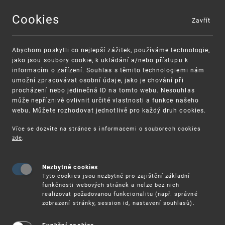
Cookies
Zavřít
MENU
Abychom poskytli co nejlepší zážitek, používáme technologie,
jako jsou soubory cookie, k ukládání a/nebo přístupu k
informacím o zařízení. Souhlas s těmito technologiemi nám
umožní zpracovávat osobní údaje, jako je chování při
procházení nebo jedinečná ID na tomto webu. Nesouhlas
může nepříznivě ovlivnit určité vlastnosti a funkce našeho
webu. Můžete rozhodovat jednotlivě pro každý druh cookies.
Více se dozvíte na stránce s informacemi o souborech cookies
VAROVÁNÍ
Finanční podpora
zde
.
Nevyžádané výzvy k uhrazení poplatku za
pro správu duševního vlastnictví pro malé a
registraci průmyslových práv
střední podniky
Nezbytné cookies
Tyto cookies jsou nezbytné pro zajištění základní
funkčnosti webových stránek a nelze bez nich
realizovat požadovanou funkcionalitu (např. správné
zobrazení stránky, session id, nastavení souhlasů).