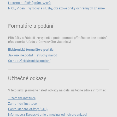
Locarno – třídění prům. vzorů
NICE, Vídeň – výrobky a služby, obrazové prvky ochranných známek
Formuláře a podání
Přihlášky a žádosti lze vyplnit a podat pomocí přímého on‑line podání
přes e‑portál Úřadu průmyslového vlastnictví
Elektronické formuláře e-portálu
Jak on-line podat – stručný návod
Co nabízí elektronické podání
Užitečné odkazy
V této sekci je možné nalézt odkazy na další užitečné zdroje informací
Tuzemské instituce
Zahraniční instituce
Často kladené otázky (FAQ)
Informace z Evropské unie a mezinárodních organizací