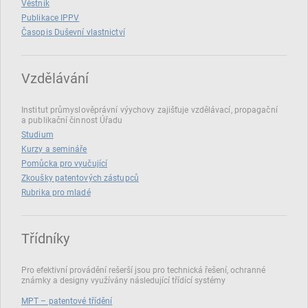
Věstník
Publikace IPPV
Časopis Duševní vlastnictví
Vzdělávání
Institut průmyslověprávní výychovy zajišťuje vzdělávací, propagační
a publikační činnost Úřadu
Studium
Kurzy a semináře
Pomůcka pro vyučující
Zkoušky patentových zástupců
Rubrika pro mladé
Třídníky
Pro efektivní provádění rešerší jsou pro technická řešení, ochranné
známky a designy využívány následující třídící systémy
MPT – patentové třídění