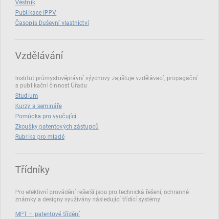
Věstník
Publikace IPPV
Časopis Duševní vlastnictví
Vzdělávání
Institut průmyslověprávní výychovy zajišťuje vzdělávací, propagační
a publikační činnost Úřadu
Studium
Kurzy a semináře
Pomůcka pro vyučující
Zkoušky patentových zástupců
Rubrika pro mladé
Třídníky
Pro efektivní provádění rešerší jsou pro technická řešení, ochranné
známky a designy využívány následující třídící systémy
MPT – patentové třídění