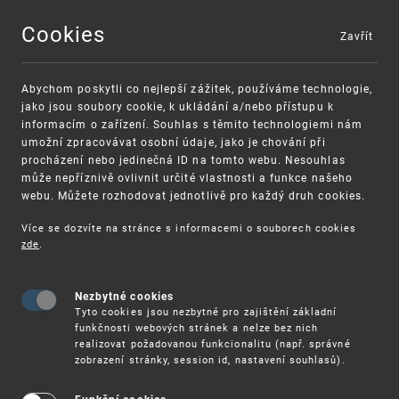
Cookies
Zavřít
MENU
Abychom poskytli co nejlepší zážitek, používáme technologie,
jako jsou soubory cookie, k ukládání a/nebo přístupu k
informacím o zařízení. Souhlas s těmito technologiemi nám
umožní zpracovávat osobní údaje, jako je chování při
procházení nebo jedinečná ID na tomto webu. Nesouhlas
může nepříznivě ovlivnit určité vlastnosti a funkce našeho
webu. Můžete rozhodovat jednotlivě pro každý druh cookies.
Více se dozvíte na stránce s informacemi o souborech cookies
VAROVÁNÍ
Finanční podpora
zde
.
Nevyžádané výzvy k uhrazení poplatku za
pro správu duševního vlastnictví pro malé a
registraci průmyslových práv
střední podniky
Nezbytné cookies
Tyto cookies jsou nezbytné pro zajištění základní
funkčnosti webových stránek a nelze bez nich
realizovat požadovanou funkcionalitu (např. správné
zobrazení stránky, session id, nastavení souhlasů).