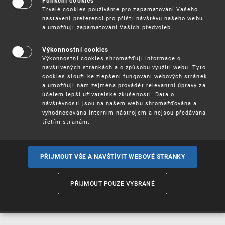
Funkční cookies
Vynálezy / Patenty
Trvalé cookies používáme pro zapamatování Vašeho
nastavení preferencí pro příští návštěvu našeho webu
a umožňují zapamatování Vašich předvoleb.
Užitné
vzory
Výkonnostní cookies
Výkonnostní cookies shromažďují informace o
navštívených stránkách a o způsobu využití webu. Tyto
cookies slouží ke zlepšení fungování webových stránek
Ochranné
známky
a umožňují nám zejména provádět relevantní úpravy za
účelem lepší uživatelské zkušenosti. Data o
návštěvnosti jsou na našem webu shromažďována a
vyhodnocována interním nástrojem a nejsou předávána
třetím stranám.
Průmyslové
vzory
PŘIJMOUT VŠE A NAVŠTÍVIT WEBOVÉ STRANKY
Označení původu
a zeměpisná
PŘIJMOUT POUZE VYBRANÉ
označení