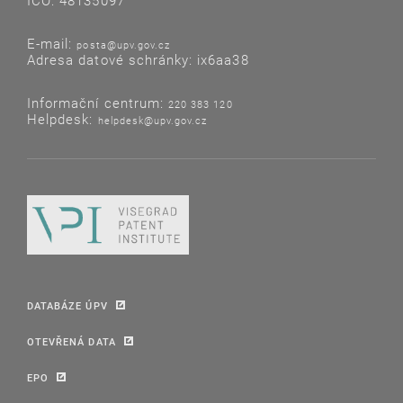
IČO: 48135097
E-mail:
posta@upv.gov.cz
Adresa datové schránky: ix6aa38
Informační centrum:
220 383 120
Helpdesk:
helpdesk@upv.gov.cz
DATABÁZE ÚPV
OTEVŘENÁ DATA
EPO