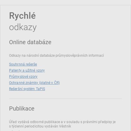
Rychlé
odkazy
Online databáze
Odkazy na národní databáze průmyslověprávních informací
Souhrnná rešerše
Patenty a užitné vzory
Průmyslové vzory
Ochranné známky (platné v ČR)
Rešeršní systém TaPIS
Publikace
Úřad vydává odborné publikace a v souladu s právními předpisy je
s týdenní periodicitou vydáván Věstník