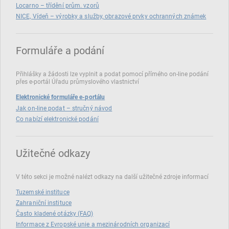
Locarno – třídění prům. vzorů
NICE, Vídeň – výrobky a služby, obrazové prvky ochranných známek
Formuláře a podání
Přihlášky a žádosti lze vyplnit a podat pomocí přímého on‑line podání
přes e‑portál Úřadu průmyslového vlastnictví
Elektronické formuláře e-portálu
Jak on-line podat – stručný návod
Co nabízí elektronické podání
Užitečné odkazy
V této sekci je možné nalézt odkazy na další užitečné zdroje informací
Tuzemské instituce
Zahraniční instituce
Často kladené otázky (FAQ)
Informace z Evropské unie a mezinárodních organizací