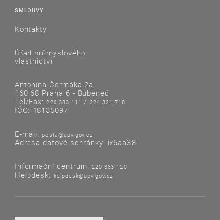
SMLOUVY
Kontakty
Úřad průmyslového
vlastnictví
Antonína Čermáka 2a
160 68 Praha 6 - Bubeneč
Tel/Fax:
/
220 383 111
224 324 718
IČO: 48135097
E-mail:
posta@upv.gov.cz
Adresa datové schránky: ix6aa38
Informační centrum:
220 383 120
Helpdesk:
helpdesk@upv.gov.cz