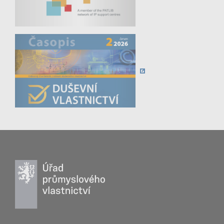
19. 3. 2026 |
19. 3. – Online seminář: Národní databáze
ochranných známek
5. 3. 2026 |
5. 3. – Online seminář: Ochrana designu
10. 3. 2026 |
10. 3. - Online seminář: Ochrana
technických řešení
5. 3. 2026 |
5. 3. – EUIPO: Proškolení poskytovatelů
služby IP Scan
ZOBRAZIT VŠECHNY AKCE