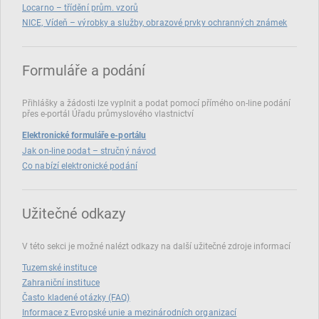
Locarno – třídění prům. vzorů
NICE, Vídeň – výrobky a služby, obrazové prvky ochranných známek
Formuláře a podání
Přihlášky a žádosti lze vyplnit a podat pomocí přímého on‑line podání
přes e‑portál Úřadu průmyslového vlastnictví
Elektronické formuláře e-portálu
Jak on-line podat – stručný návod
Co nabízí elektronické podání
Užitečné odkazy
V této sekci je možné nalézt odkazy na další užitečné zdroje informací
Tuzemské instituce
Zahraniční instituce
Často kladené otázky (FAQ)
Informace z Evropské unie a mezinárodních organizací