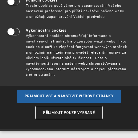
Funkční cookies
Vynálezy / Patenty
Trvalé cookies používáme pro zapamatování Vašeho
nastavení preferencí pro příští návštěvu našeho webu
a umožňují zapamatování Vašich předvoleb.
Užitné
vzory
Výkonnostní cookies
Výkonnostní cookies shromažďují informace o
navštívených stránkách a o způsobu využití webu. Tyto
cookies slouží ke zlepšení fungování webových stránek
Ochranné
známky
a umožňují nám zejména provádět relevantní úpravy za
účelem lepší uživatelské zkušenosti. Data o
návštěvnosti jsou na našem webu shromažďována a
vyhodnocována interním nástrojem a nejsou předávána
třetím stranám.
Průmyslové
vzory
PŘIJMOUT VŠE A NAVŠTÍVIT WEBOVÉ STRANKY
Označení původu
a zeměpisná
PŘIJMOUT POUZE VYBRANÉ
označení