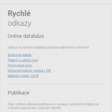
Rychlé
odkazy
Online databáze
Odkazy na národní databáze průmyslověprávních informací
Souhrnná rešerše
Patenty a užitné vzory
Průmyslové vzory
Ochranné známky (platné v ČR)
Rešeršní systém TaPIS
Publikace
Úřad vydává odborné publikace a v souladu s právními předpisy je
s týdenní periodicitou vydáván Věstník