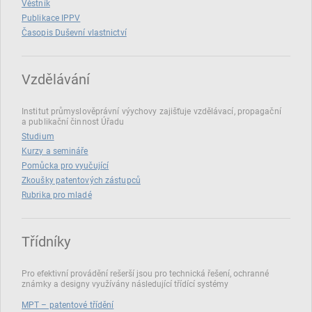
Věstník
Publikace IPPV
Časopis Duševní vlastnictví
Vzdělávání
Institut průmyslověprávní výychovy zajišťuje vzdělávací, propagační
a publikační činnost Úřadu
Studium
Kurzy a semináře
Pomůcka pro vyučující
Zkoušky patentových zástupců
Rubrika pro mladé
Třídníky
Pro efektivní provádění rešerší jsou pro technická řešení, ochranné
známky a designy využívány následující třídící systémy
MPT – patentové třídění