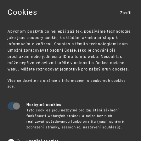
Cookies
Zavřít
MENU
Abychom poskytli co nejlepší zážitek, používáme technologie,
jako jsou soubory cookie, k ukládání a/nebo přístupu k
informacím o zařízení. Souhlas s těmito technologiemi nám
umožní zpracovávat osobní údaje, jako je chování při
procházení nebo jedinečná ID na tomto webu. Nesouhlas
může nepříznivě ovlivnit určité vlastnosti a funkce našeho
webu. Můžete rozhodovat jednotlivě pro každý druh cookies.
Více se dozvíte na stránce s informacemi o souborech cookies
VAROVÁNÍ
Finanční podpora
zde
.
Nevyžádané výzvy k uhrazení poplatku za
pro správu duševního vlastnictví pro malé a
registraci průmyslových práv
střední podniky
Nezbytné cookies
Tyto cookies jsou nezbytné pro zajištění základní
funkčnosti webových stránek a nelze bez nich
realizovat požadovanou funkcionalitu (např. správné
zobrazení stránky, session id, nastavení souhlasů).