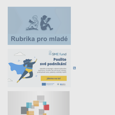
25. 3. 2026 |
25. 3. – Online seminář: Databáze
Patentscope
10. - 11. 3. 2026 |
10.-11. 3. – Hybridní seminář:
Rozhodovací praxe v oblasti ochranných
známek
12. 3. 2026 |
12. 3. – Online seminář: 13. verze
Niceského třídění
18. 3. 2026 |
18. 3. – Online seminář: Databáze
Espacenet