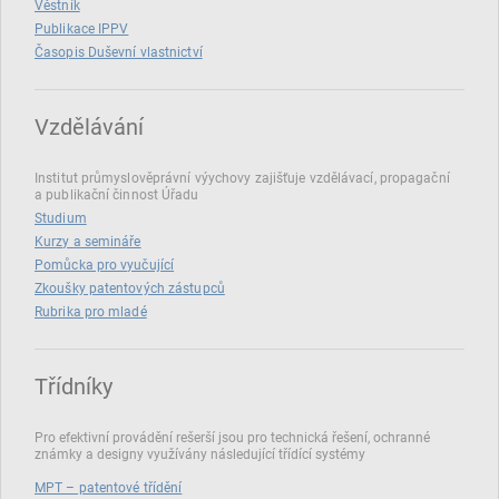
Věstník
Publikace IPPV
Časopis Duševní vlastnictví
Vzdělávání
Institut průmyslověprávní výychovy zajišťuje vzdělávací, propagační
a publikační činnost Úřadu
Studium
Kurzy a semináře
Pomůcka pro vyučující
Zkoušky patentových zástupců
Rubrika pro mladé
Třídníky
Pro efektivní provádění rešerší jsou pro technická řešení, ochranné
známky a designy využívány následující třídící systémy
MPT – patentové třídění