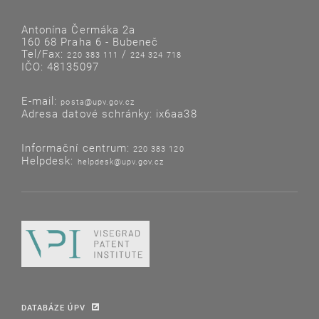
Antonína Čermáka 2a
160 68 Praha 6 - Bubeneč
Tel/Fax:
/
220 383 111
224 324 718
IČO: 48135097
E-mail:
posta@upv.gov.cz
Adresa datové schránky: ix6aa38
Informační centrum:
220 383 120
Helpdesk:
helpdesk@upv.gov.cz
DATABÁZE ÚPV