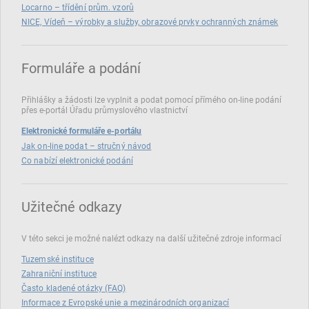
Locarno – třídění prům. vzorů
NICE, Vídeň – výrobky a služby, obrazové prvky ochranných známek
Formuláře a podání
Přihlášky a žádosti lze vyplnit a podat pomocí přímého on‑line podání
přes e‑portál Úřadu průmyslového vlastnictví
Elektronické formuláře e-portálu
Jak on-line podat – stručný návod
Co nabízí elektronické podání
Užitečné odkazy
V této sekci je možné nalézt odkazy na další užitečné zdroje informací
Tuzemské instituce
Zahraniční instituce
Často kladené otázky (FAQ)
Informace z Evropské unie a mezinárodních organizací