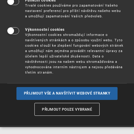
Funkční cookies
Vynálezy / Patenty
Trvalé cookies používáme pro zapamatování Vašeho
nastavení preferencí pro příští návštěvu našeho webu
a umožňují zapamatování Vašich předvoleb.
Užitné
vzory
Výkonnostní cookies
Výkonnostní cookies shromažďují informace o
navštívených stránkách a o způsobu využití webu. Tyto
cookies slouží ke zlepšení fungování webových stránek
Ochranné
známky
a umožňují nám zejména provádět relevantní úpravy za
účelem lepší uživatelské zkušenosti. Data o
návštěvnosti jsou na našem webu shromažďována a
vyhodnocována interním nástrojem a nejsou předávána
třetím stranám.
Průmyslové
vzory
PŘIJMOUT VŠE A NAVŠTÍVIT WEBOVÉ STRANKY
Označení původu
a zeměpisná
PŘIJMOUT POUZE VYBRANÉ
označení