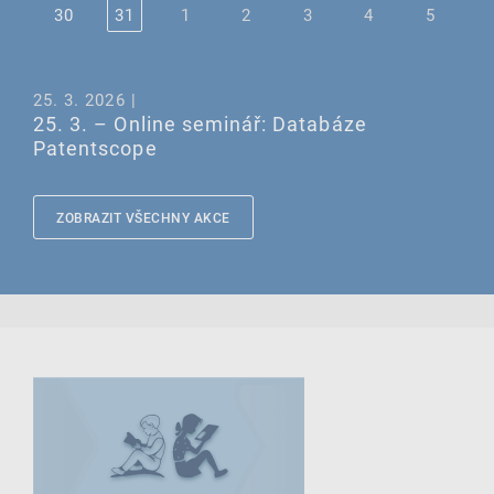
30
31
1
2
3
4
5
25. 3. 2026 |
25. 3. – Online seminář: Databáze
Patentscope
ZOBRAZIT VŠECHNY AKCE