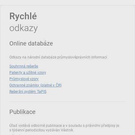
Rychlé
odkazy
Online databáze
Odkazy na národní databáze průmyslověprávních informací
Souhrnná rešerše
Patenty a užitné vzory
Průmyslové vzory
Ochranné známky (platné v ČR)
Rešeršní systém TaPIS
Publikace
Úřad vydává odborné publikace a v souladu s právními předpisy je
s týdenní periodicitou vydáván Věstník