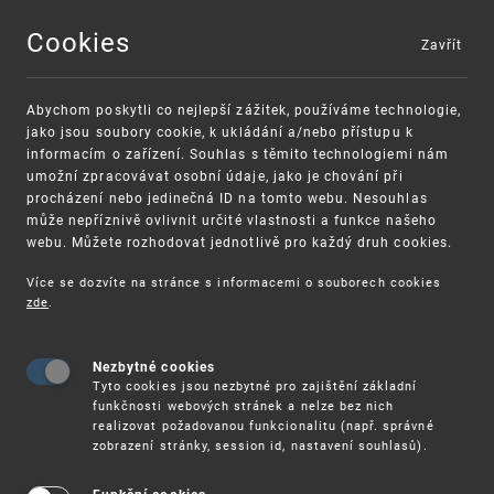
Cookies
Zavřít
MENU
Abychom poskytli co nejlepší zážitek, používáme technologie,
jako jsou soubory cookie, k ukládání a/nebo přístupu k
informacím o zařízení. Souhlas s těmito technologiemi nám
umožní zpracovávat osobní údaje, jako je chování při
procházení nebo jedinečná ID na tomto webu. Nesouhlas
může nepříznivě ovlivnit určité vlastnosti a funkce našeho
webu. Můžete rozhodovat jednotlivě pro každý druh cookies.
Více se dozvíte na stránce s informacemi o souborech cookies
VAROVÁNÍ
Finanční podpora
zde
.
Nevyžádané výzvy k uhrazení poplatku za
pro správu duševního vlastnictví pro malé a
registraci průmyslových práv
střední podniky
Nezbytné cookies
Tyto cookies jsou nezbytné pro zajištění základní
funkčnosti webových stránek a nelze bez nich
realizovat požadovanou funkcionalitu (např. správné
zobrazení stránky, session id, nastavení souhlasů).