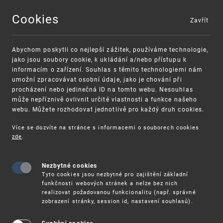
Cookies
Zavřít
MENU
Abychom poskytli co nejlepší zážitek, používáme technologie,
jako jsou soubory cookie, k ukládání a/nebo přístupu k
informacím o zařízení. Souhlas s těmito technologiemi nám
umožní zpracovávat osobní údaje, jako je chování při
procházení nebo jedinečná ID na tomto webu. Nesouhlas
může nepříznivě ovlivnit určité vlastnosti a funkce našeho
webu. Můžete rozhodovat jednotlivě pro každý druh cookies.
Více se dozvíte na stránce s informacemi o souborech cookies
VAROVÁNÍ
Finanční podpora
zde
.
Nevyžádané výzvy k uhrazení poplatku za
pro správu duševního vlastnictví pro malé a
registraci průmyslových práv
střední podniky
Nezbytné cookies
Tyto cookies jsou nezbytné pro zajištění základní
funkčnosti webových stránek a nelze bez nich
realizovat požadovanou funkcionalitu (např. správné
zobrazení stránky, session id, nastavení souhlasů).