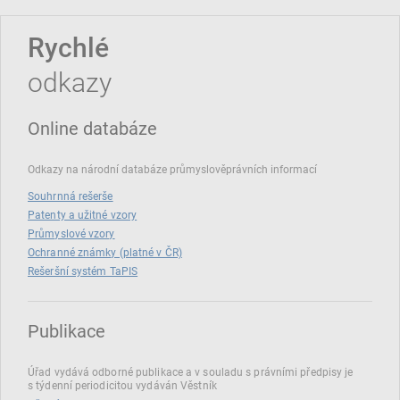
Rychlé
odkazy
Online databáze
Odkazy na národní databáze průmyslověprávních informací
Souhrnná rešerše
Patenty a užitné vzory
Průmyslové vzory
Ochranné známky (platné v ČR)
Rešeršní systém TaPIS
Publikace
Úřad vydává odborné publikace a v souladu s právními předpisy je
s týdenní periodicitou vydáván Věstník