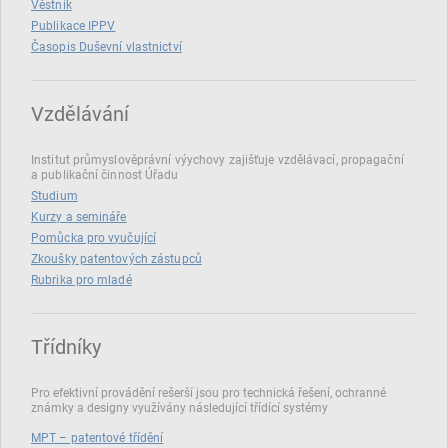
Věstník
Publikace IPPV
Časopis Duševní vlastnictví
Vzdělávání
Institut průmyslověprávní výychovy zajišťuje vzdělávací, propagační
a publikační činnost Úřadu
Studium
Kurzy a semináře
Pomůcka pro vyučující
Zkoušky patentových zástupců
Rubrika pro mladé
Třídníky
Pro efektivní provádění rešerší jsou pro technická řešení, ochranné
známky a designy využívány následující třídící systémy
MPT – patentové třídění