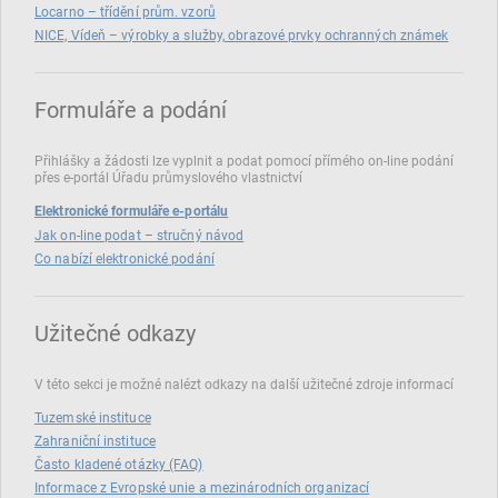
Locarno – třídění prům. vzorů
NICE, Vídeň – výrobky a služby, obrazové prvky ochranných známek
Formuláře a podání
Přihlášky a žádosti lze vyplnit a podat pomocí přímého on‑line podání
přes e‑portál Úřadu průmyslového vlastnictví
Elektronické formuláře e-portálu
Jak on-line podat – stručný návod
Co nabízí elektronické podání
Užitečné odkazy
V této sekci je možné nalézt odkazy na další užitečné zdroje informací
Tuzemské instituce
Zahraniční instituce
Často kladené otázky (FAQ)
Informace z Evropské unie a mezinárodních organizací