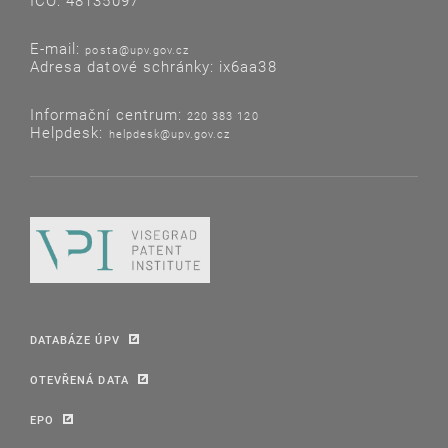
IČO: 48135097
E-mail:
posta@upv.gov.cz
Adresa datové schránky: ix6aa38
Informační centrum:
220 383 120
Helpdesk:
helpdesk@upv.gov.cz
DATABÁZE ÚPV
OTEVŘENÁ DATA
EPO