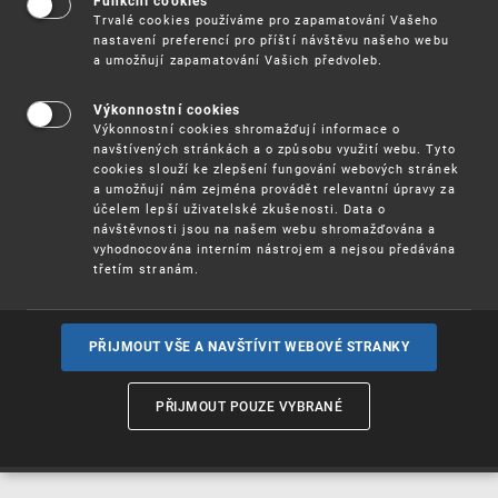
Funkční cookies
Vynálezy / Patenty
Trvalé cookies používáme pro zapamatování Vašeho
nastavení preferencí pro příští návštěvu našeho webu
a umožňují zapamatování Vašich předvoleb.
Užitné
vzory
Výkonnostní cookies
Výkonnostní cookies shromažďují informace o
navštívených stránkách a o způsobu využití webu. Tyto
cookies slouží ke zlepšení fungování webových stránek
Ochranné
známky
a umožňují nám zejména provádět relevantní úpravy za
účelem lepší uživatelské zkušenosti. Data o
návštěvnosti jsou na našem webu shromažďována a
vyhodnocována interním nástrojem a nejsou předávána
třetím stranám.
Průmyslové
vzory
PŘIJMOUT VŠE A NAVŠTÍVIT WEBOVÉ STRANKY
Označení původu
a zeměpisná
PŘIJMOUT POUZE VYBRANÉ
označení