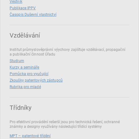
Věstník
Publikace IPPV
Časopis Duševní vlastnictví
Vzdělávání
Institut průmyslověprávní výychovy zajišťuje vzdělávací, propagační
a publikační činnost Úřadu
Studium
Kurzy a semináře
Pomůcka pro vyučující
Zkoušky patentových zástupců
Rubrika pro mladé
Třídníky
Pro efektivní provádění rešerší jsou pro technická řešení, ochranné
známky a designy využívány následující třídící systémy
MPT – patentové třídění