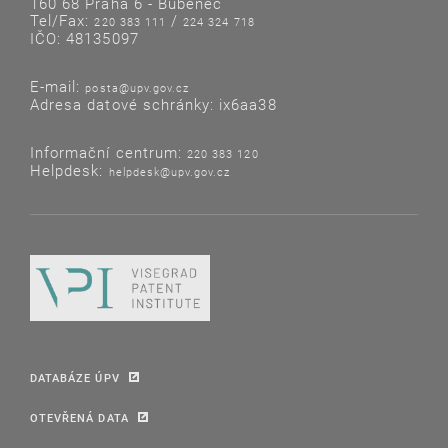
160 68 Praha 6 - Bubeneč
Tel/Fax:
/
220 383 111
224 324 718
IČO: 48135097
E-mail:
posta@upv.gov.cz
Adresa datové schránky: ix6aa38
Informační centrum:
220 383 120
Helpdesk:
helpdesk@upv.gov.cz
DATABÁZE ÚPV
OTEVŘENÁ DATA