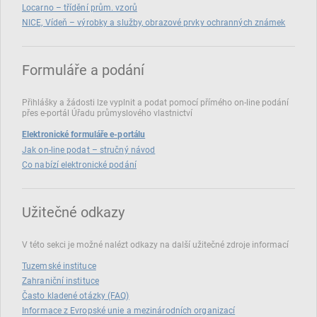
Locarno – třídění prům. vzorů
NICE, Vídeň – výrobky a služby, obrazové prvky ochranných známek
Formuláře a podání
Přihlášky a žádosti lze vyplnit a podat pomocí přímého on‑line podání
přes e‑portál Úřadu průmyslového vlastnictví
Elektronické formuláře e-portálu
Jak on-line podat – stručný návod
Co nabízí elektronické podání
Užitečné odkazy
V této sekci je možné nalézt odkazy na další užitečné zdroje informací
Tuzemské instituce
Zahraniční instituce
Často kladené otázky (FAQ)
Informace z Evropské unie a mezinárodních organizací