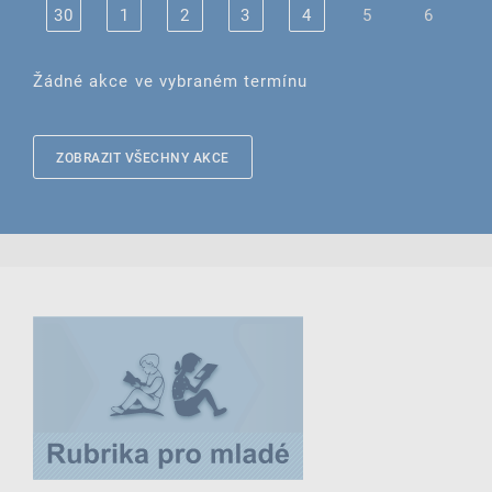
30
1
2
3
4
5
6
Žádné akce ve vybraném termínu
ZOBRAZIT VŠECHNY AKCE