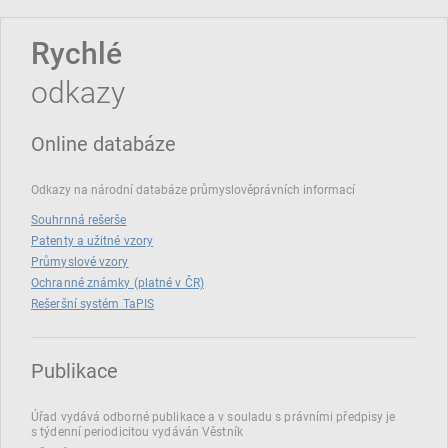
Rychlé
odkazy
Online databáze
Odkazy na národní databáze průmyslověprávních informací
Souhrnná rešerše
Patenty a užitné vzory
Průmyslové vzory
Ochranné známky (platné v ČR)
Rešeršní systém TaPIS
Publikace
Úřad vydává odborné publikace a v souladu s právními předpisy je
s týdenní periodicitou vydáván Věstník