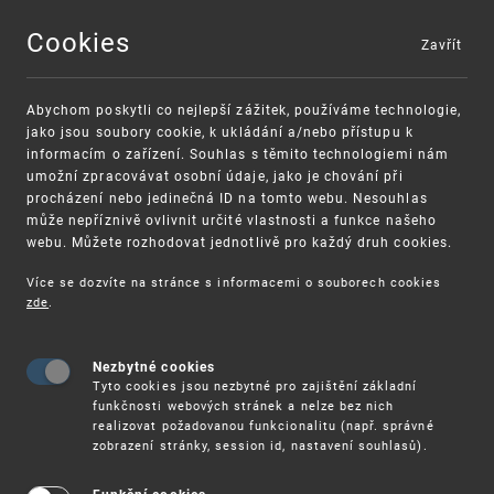
Cookies
Zavřít
MENU
Abychom poskytli co nejlepší zážitek, používáme technologie,
jako jsou soubory cookie, k ukládání a/nebo přístupu k
informacím o zařízení. Souhlas s těmito technologiemi nám
umožní zpracovávat osobní údaje, jako je chování při
procházení nebo jedinečná ID na tomto webu. Nesouhlas
může nepříznivě ovlivnit určité vlastnosti a funkce našeho
webu. Můžete rozhodovat jednotlivě pro každý druh cookies.
Více se dozvíte na stránce s informacemi o souborech cookies
VAROVÁNÍ
Finanční podpora
zde
.
Nevyžádané výzvy k uhrazení poplatku za
pro správu duševního vlastnictví pro malé a
registraci průmyslových práv
střední podniky
Nezbytné cookies
Tyto cookies jsou nezbytné pro zajištění základní
funkčnosti webových stránek a nelze bez nich
realizovat požadovanou funkcionalitu (např. správné
zobrazení stránky, session id, nastavení souhlasů).