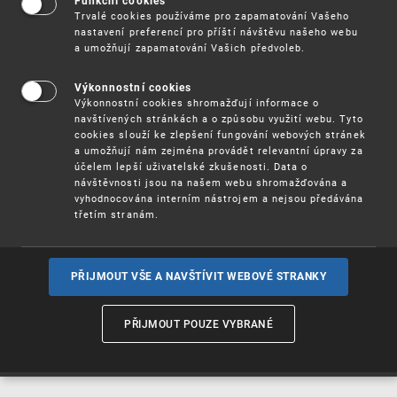
Funkční cookies
Vynálezy / Patenty
Trvalé cookies používáme pro zapamatování Vašeho
nastavení preferencí pro příští návštěvu našeho webu
a umožňují zapamatování Vašich předvoleb.
Užitné
vzory
Výkonnostní cookies
Výkonnostní cookies shromažďují informace o
navštívených stránkách a o způsobu využití webu. Tyto
cookies slouží ke zlepšení fungování webových stránek
Ochranné
známky
a umožňují nám zejména provádět relevantní úpravy za
účelem lepší uživatelské zkušenosti. Data o
návštěvnosti jsou na našem webu shromažďována a
vyhodnocována interním nástrojem a nejsou předávána
třetím stranám.
Průmyslové
vzory
PŘIJMOUT VŠE A NAVŠTÍVIT WEBOVÉ STRANKY
Označení původu
a zeměpisná
PŘIJMOUT POUZE VYBRANÉ
označení