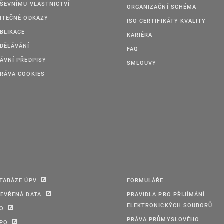
ŠEVNÍMU VLASTNICTVÍ
ORGANIZAČNÍ SCHÉMA
ITEČNÉ ODKAZY
ISO CERTIFIKÁTY KVALITY
BLIKACE
KARIÉRA
DĚLÁVÁNÍ
FAQ
ÁVNÍ PŘEDPISY
SMLOUVY
RÁVA COOKIES
TABÁZE ÚPV
FORMULÁŘE
EVŘENÁ DATA
PRAVIDLA PRO PŘIJÍMÁNÍ
ELEKTRONICKÝCH SOUBORŮ
PO
PRÁVA PRŮMYSLOVÉHO
IPO