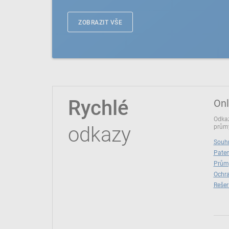
ZOBRAZIT VŠE
Rychlé
Onl
Odkaz
odkazy
průmy
Souhr
Paten
Prům
Ochra
Rešer