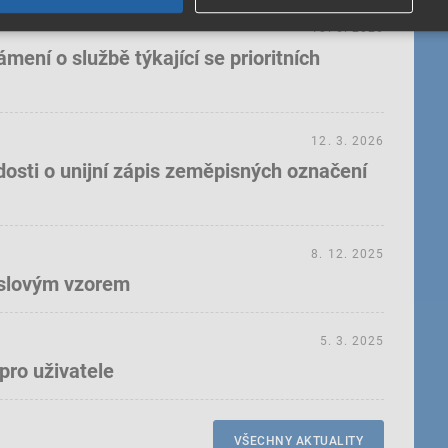
18. 5. 2026
ení o službě týkající se prioritních
12. 3. 2026
dosti o unijní zápis zeměpisných označení
8. 12. 2025
yslovým vzorem
5. 3. 2025
pro uživatele
VŠECHNY AKTUALITY