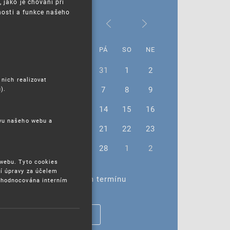
jako je chování při
nosti a funkce našeho
Únor 2025
PO
ÚT
ST
ČT
PÁ
SO
NE
27
28
29
30
31
1
2
 nich realizovat
3
4
5
6
7
8
9
).
10
11
12
13
14
15
16
ěvu našeho webu a
17
18
19
20
21
22
23
24
25
26
27
28
1
2
 webu. Tyto cookies
í úpravy za účelem
Žádné akce ve vybraném termínu
yhodnocována interním
ZOBRAZIT VŠECHNY AKCE