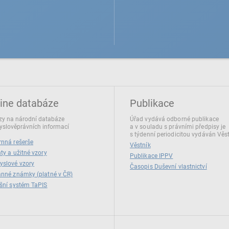
ine databáze
Publikace
y na národní databáze
Úřad vydává odborné publikace
slověprávních informací
a v souladu s právními předpisy je
s týdenní periodicitou vydáván Věs
nná rešerše
Věstník
ty a užitné vzory
Publikace IPPV
yslové vzory
Časopis Duševní vlastnictví
nné známky (platné v ČR)
šní systém TaPIS