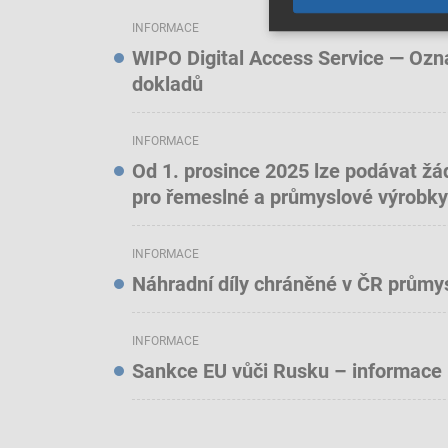
INFORMACE
WIPO Digital Access Service — Oznám
dokladů
INFORMACE
Od 1. prosince 2025 lze podávat žá
pro řemeslné a průmyslové výrobky
INFORMACE
Náhradní díly chráněné v ČR prům
INFORMACE
Sankce EU vůči Rusku – informace 