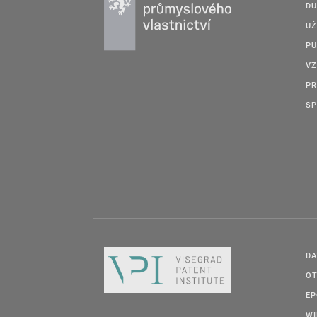
DU
UŽ
PU
VZ
PR
SP
DA
OT
E
W