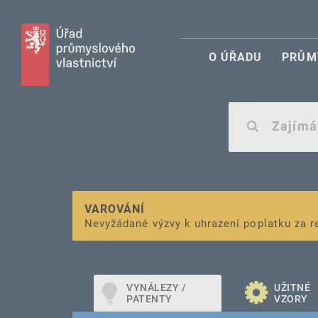
O ÚŘADU
PRŮM
VAROVÁNÍ
Finanční podpora
Nevyžádané výzvy k uhrazení poplatku za r
pro správu duševního vlastnictví pro mal
VYNÁLEZY /
UŽITNÉ
PATENTY
VZORY