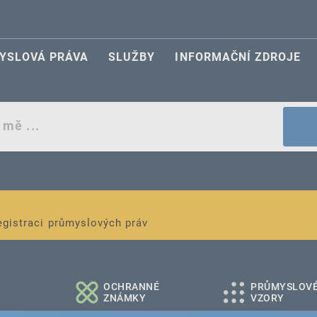
YSLOVÁ PRÁVA
SLUŽBY
INFORMAČNÍ ZDROJE
egistraci průmyslových práv
é a střední podniky
OCHRANNÉ
PRŮMYSLOV
ZNÁMKY
VZORY