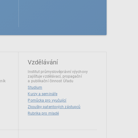
Vzdělávání
Institut průmyslověprávní výychovy
zajišťuje vzdělávací, propagační
tník
a publikační činnost Úřadu
Studium
Kurzy a semináře
Pomůcka pro vyučující
Zkoušky patentových zástupců
Rubrika pro mladé