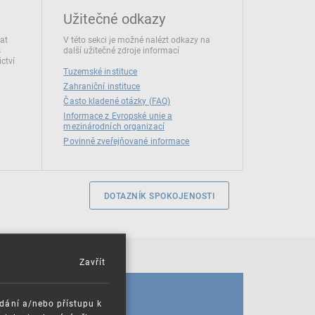
Užitečné odkazy
dat
V této sekci je možné nalézt odkazy na
s
další užitečné zdroje informací
ctví
Tuzemské instituce
Zahraniční instituce
Často kladené otázky (FAQ)
Informace z Evropské unie a
mezinárodních organizací
Povinně zveřejňované informace
DOTAZNÍK SPOKOJENOSTI
Zavřít
KALENDÁŘ
ádání a/nebo přístupu k