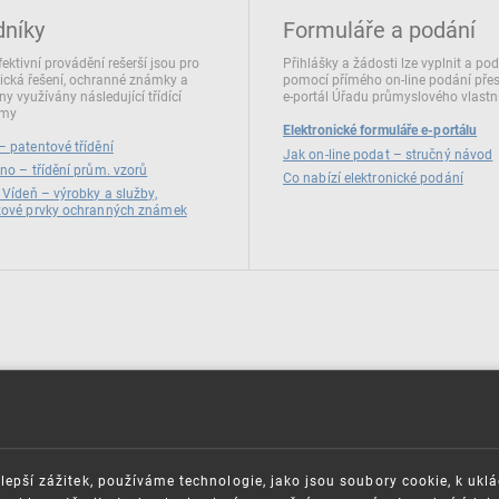
dníky
Formuláře a podání
fektivní provádění rešerší jsou pro
Přihlášky a žádosti lze vyplnit a po
ická řešení, ochranné známky a
pomocí přímého on‑line podání pře
ny využívány následující třídící
e‑portál Úřadu průmyslového vlastni
émy
Elektronické formuláře e-portálu
 patentové třídění
Jak on-line podat – stručný návod
no – třídění prům. vzorů
Co nabízí elektronické podání
 Vídeň – výrobky a služby,
zové prvky ochranných známek
lepší zážitek, používáme technologie, jako jsou soubory cookie, k ukl