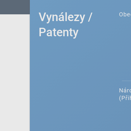
Vynálezy /
Obe
Patenty
Náro
(Při