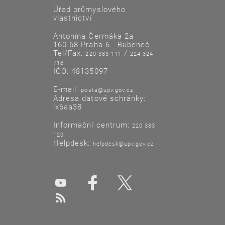
Úřad průmyslového
vlastnictví
Antonína Čermáka 2a
160 68 Praha 6 - Bubeneč
Tel/Fax:
/
220 383 111
224 324
718
IČO: 48135097
E-mail:
posta@upv.gov.cz
Adresa datové schránky:
ix6aa38
Informační centrum:
220 383
120
Helpdesk:
helpdesk@upv.gov.cz