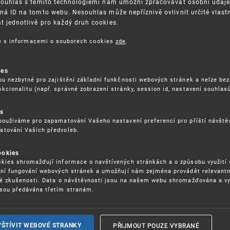
Souhlas s těmito technologiemi nám umožní zpracovávat osobní údaje, 
ná ID na tomto webu. Nesouhlas může nepříznivě ovlivnit určité vlast
 jednotlivě pro každý druh cookies.
3. 8. 2026
ce s informacemi o souborech cookies
zde
.
ckých služeb - 5.8.2026
ies
ou nezbytné pro zajištění základní funkčnosti webových stránek a nelze bez
17. 9. 2026
kcionalitu (např. správné zobrazení stránky, session id, nastavení souhlasů
rochu jinak (aneb když se značky hádají
es
používáme pro zapamatování Vašeho nastavení preferencí pro příští návšt
atování Vašich předvoleb.
22. 6. 2026
ookies
yzických tržištích nacházejících se mimo
kies shromažďují informace o navštívených stránkách a o způsobu využití
ém porušování IPR
ení fungování webových stránek a umožňují nám zejména provádět relevantn
ké zkušenosti. Data o návštěvnosti jsou na našem webu shromažďována a v
sou předávána třetím stranám.
22. 6. 2026
ny a vymáhání IPR ve třetích zemích
PŘIJMOUT POUZE VYBRANÉ
VŠTÍVIT WEBOVÉ STRANKY