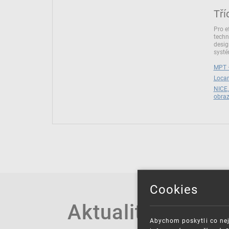
Tří
Pro e
techn
desig
syst
MPT –
Locar
NICE,
obra
Cookies
Aktuality
Abychom poskytli co nej