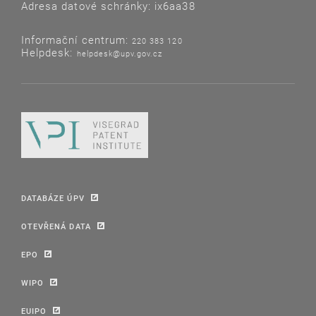
Adresa datové schránky: ix6aa38
Informační centrum:
220 383 120
Helpdesk:
helpdesk@upv.gov.cz
DATABÁZE ÚPV
OTEVŘENÁ DATA
EPO
WIPO
EUIPO