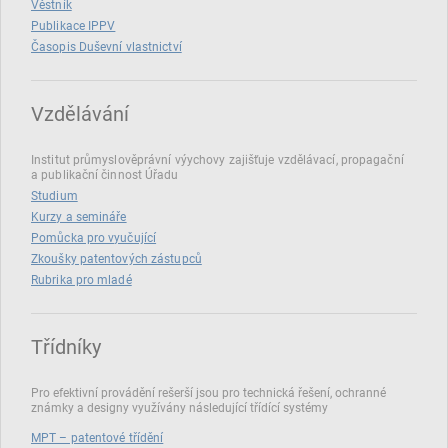
Věstník
Publikace IPPV
Časopis Duševní vlastnictví
Vzdělávání
Institut průmyslověprávní výychovy zajišťuje vzdělávací, propagační
a publikační činnost Úřadu
Studium
Kurzy a semináře
Pomůcka pro vyučující
Zkoušky patentových zástupců
Rubrika pro mladé
Třídníky
Pro efektivní provádění rešerší jsou pro technická řešení, ochranné
známky a designy využívány následující třídící systémy
MPT – patentové třídění