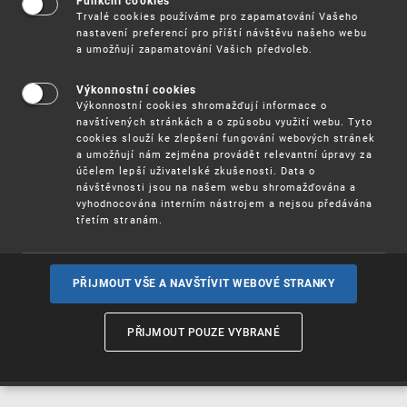
Funkční cookies
Vynálezy / Patenty
Trvalé cookies používáme pro zapamatování Vašeho
nastavení preferencí pro příští návštěvu našeho webu
a umožňují zapamatování Vašich předvoleb.
Užitné
vzory
Výkonnostní cookies
Výkonnostní cookies shromažďují informace o
navštívených stránkách a o způsobu využití webu. Tyto
cookies slouží ke zlepšení fungování webových stránek
Ochranné
známky
a umožňují nám zejména provádět relevantní úpravy za
účelem lepší uživatelské zkušenosti. Data o
návštěvnosti jsou na našem webu shromažďována a
vyhodnocována interním nástrojem a nejsou předávána
třetím stranám.
Průmyslové
vzory
PŘIJMOUT VŠE A NAVŠTÍVIT WEBOVÉ STRANKY
Označení původu
a zeměpisná
PŘIJMOUT POUZE VYBRANÉ
označení