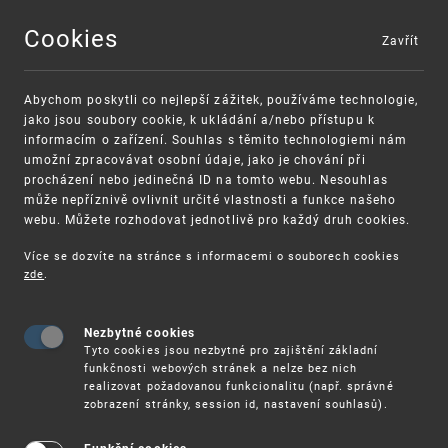
Cookies
Zavřít
MENU
Abychom poskytli co nejlepší zážitek, používáme technologie,
jako jsou soubory cookie, k ukládání a/nebo přístupu k
informacím o zařízení. Souhlas s těmito technologiemi nám
umožní zpracovávat osobní údaje, jako je chování při
procházení nebo jedinečná ID na tomto webu. Nesouhlas
může nepříznivě ovlivnit určité vlastnosti a funkce našeho
webu. Můžete rozhodovat jednotlivě pro každý druh cookies.
Více se dozvíte na stránce s informacemi o souborech cookies
VAROVÁNÍ
Finanční podpora
zde
.
Nevyžádané výzvy k uhrazení poplatku za
pro správu duševního vlastnictví pro malé a
registraci průmyslových práv
střední podniky
Nezbytné cookies
Tyto cookies jsou nezbytné pro zajištění základní
funkčnosti webových stránek a nelze bez nich
realizovat požadovanou funkcionalitu (např. správné
zobrazení stránky, session id, nastavení souhlasů).