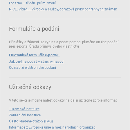
Locarno – třídění prům. vzorů
NICE, Vídeň – výrobky a služby, obrazové prvky ochranných známek
Formuláře a podání
Přihlášky a žádosti lze vyplnit a podat pomocí přímého on‑line podání
přes e‑portál Úřadu průmyslového vlastnictví
Elektronické formuláře e-portálu
Jak on-line podat – stručný návod
Co nabízí elektronické podání
Užitečné odkazy
V této sekci je možné nalézt odkazy na další užitečné zdroje informací
Tuzemské instituce
Zahraniční instituce
Často kladené otázky (FAQ)
Informace z Evropské unie a mezinárodních organizací