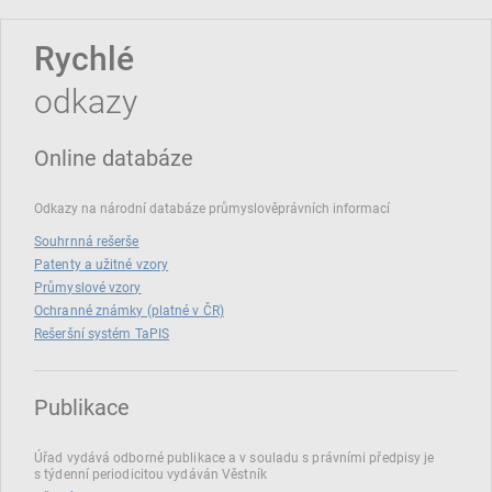
Rychlé
odkazy
Online databáze
Odkazy na národní databáze průmyslověprávních informací
Souhrnná rešerše
Patenty a užitné vzory
Průmyslové vzory
Ochranné známky (platné v ČR)
Rešeršní systém TaPIS
Publikace
Úřad vydává odborné publikace a v souladu s právními předpisy je
s týdenní periodicitou vydáván Věstník