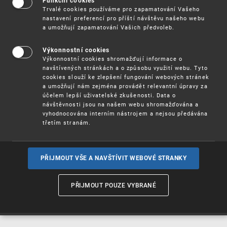
Funkční cookies
Vynálezy / Patenty
Trvalé cookies používáme pro zapamatování Vašeho
nastavení preferencí pro příští návštěvu našeho webu
a umožňují zapamatování Vašich předvoleb.
Užitné
vzory
Výkonnostní cookies
Výkonnostní cookies shromažďují informace o
navštívených stránkách a o způsobu využití webu. Tyto
cookies slouží ke zlepšení fungování webových stránek
Ochranné
známky
a umožňují nám zejména provádět relevantní úpravy za
účelem lepší uživatelské zkušenosti. Data o
návštěvnosti jsou na našem webu shromažďována a
vyhodnocována interním nástrojem a nejsou předávána
třetím stranám.
Průmyslové
vzory
PŘIJMOUT VŠE A NAVŠTÍVIT WEBOVÉ STRANKY
Označení původu
a zeměpisná
PŘIJMOUT POUZE VYBRANÉ
označení