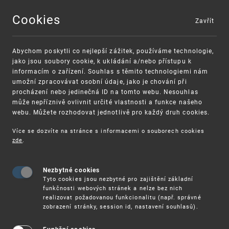
Cookies
Zavřít
MENU
Abychom poskytli co nejlepší zážitek, používáme technologie,
jako jsou soubory cookie, k ukládání a/nebo přístupu k
informacím o zařízení. Souhlas s těmito technologiemi nám
umožní zpracovávat osobní údaje, jako je chování při
procházení nebo jedinečná ID na tomto webu. Nesouhlas
může nepříznivě ovlivnit určité vlastnosti a funkce našeho
webu. Můžete rozhodovat jednotlivě pro každý druh cookies.
Více se dozvíte na stránce s informacemi o souborech cookies
VAROVÁNÍ
Finanční podpora
zde
.
Nevyžádané výzvy k uhrazení poplatku za
pro správu duševního vlastnictví pro malé a
registraci průmyslových práv
střední podniky
Nezbytné cookies
Tyto cookies jsou nezbytné pro zajištění základní
funkčnosti webových stránek a nelze bez nich
realizovat požadovanou funkcionalitu (např. správné
zobrazení stránky, session id, nastavení souhlasů).