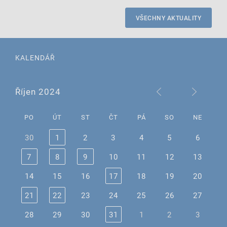
VŠECHNY AKTUALITY
KALENDÁŘ
Říjen 2024
PO
ÚT
ST
ČT
PÁ
SO
NE
30
1
2
3
4
5
6
7
8
9
10
11
12
13
14
15
16
17
18
19
20
21
22
23
24
25
26
27
28
29
30
31
1
2
3