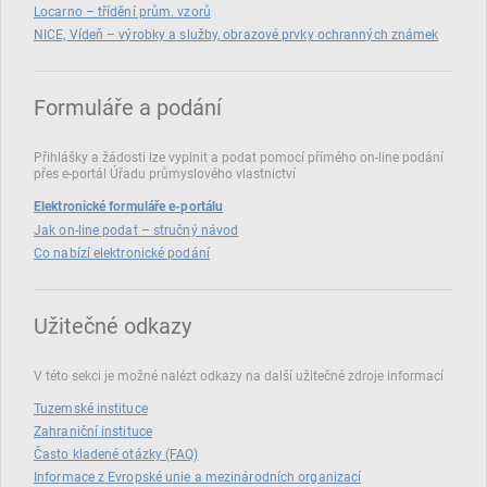
Locarno – třídění prům. vzorů
NICE, Vídeň – výrobky a služby, obrazové prvky ochranných známek
Formuláře a podání
Přihlášky a žádosti lze vyplnit a podat pomocí přímého on‑line podání
přes e‑portál Úřadu průmyslového vlastnictví
Elektronické formuláře e-portálu
Jak on-line podat – stručný návod
Co nabízí elektronické podání
Užitečné odkazy
V této sekci je možné nalézt odkazy na další užitečné zdroje informací
Tuzemské instituce
Zahraniční instituce
Často kladené otázky (FAQ)
Informace z Evropské unie a mezinárodních organizací