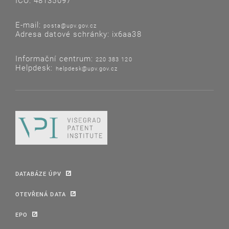
IČO: 48135097
E-mail:
posta@upv.gov.cz
Adresa datové schránky: ix6aa38
Informační centrum:
220 383 120
Helpdesk:
helpdesk@upv.gov.cz
DATABÁZE ÚPV
OTEVŘENÁ DATA
EPO