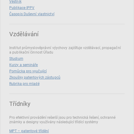
Věstník
Publikace IPPV
Časopis Duševní vlastnictví
Vzdělávání
Institut průmyslověprávní výychovy zajišťuje vzdělávací, propagační
a publikační činnost Úřadu
Studium
Kurzy a semináře
Pomůcka pro vyučující
Zkoušky patentových zástupců
Rubrika pro mladé
Třídníky
Pro efektivní provádění rešerší jsou pro technická řešení, ochranné
známky a designy využívány následující třídící systémy
MPT – patentové třídění