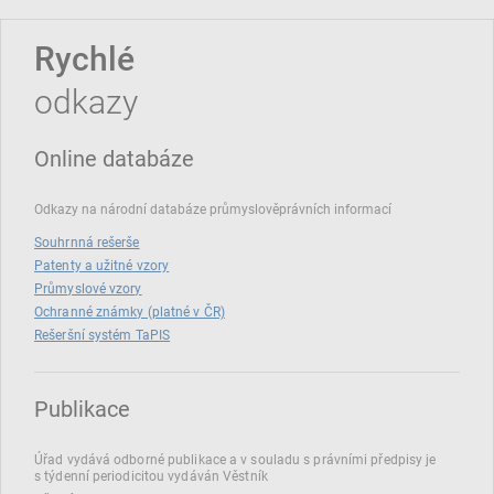
Rychlé
odkazy
Online databáze
Odkazy na národní databáze průmyslověprávních informací
Souhrnná rešerše
Patenty a užitné vzory
Průmyslové vzory
Ochranné známky (platné v ČR)
Rešeršní systém TaPIS
Publikace
Úřad vydává odborné publikace a v souladu s právními předpisy je
s týdenní periodicitou vydáván Věstník