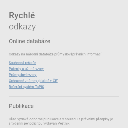
Rychlé
odkazy
Online databáze
Odkazy na národní databáze průmyslověprávních informací
Souhrnná rešerše
Patenty a užitné vzory
Průmyslové vzory
Ochranné známky (platné v ČR)
Rešeršní systém TaPIS
Publikace
Úřad vydává odborné publikace a v souladu s právními předpisy je
s týdenní periodicitou vydáván Věstník