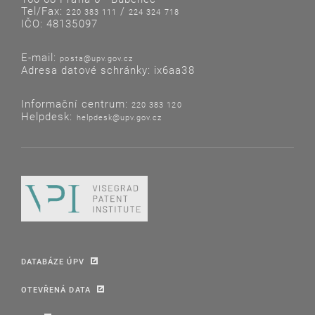
Tel/Fax:
/
220 383 111
224 324 718
IČO: 48135097
E-mail:
posta@upv.gov.cz
Adresa datové schránky: ix6aa38
Informační centrum:
220 383 120
Helpdesk:
helpdesk@upv.gov.cz
DATABÁZE ÚPV
OTEVŘENÁ DATA