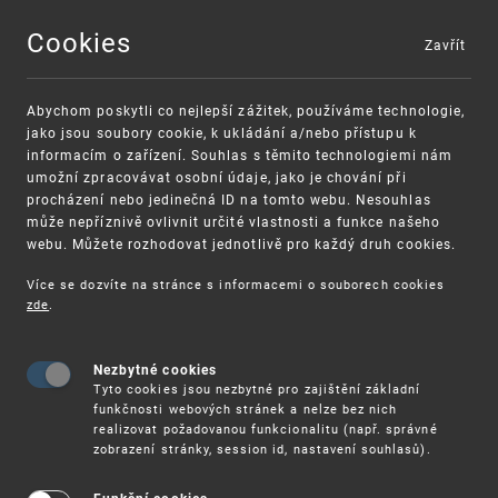
Cookies
Zavřít
MENU
Abychom poskytli co nejlepší zážitek, používáme technologie,
jako jsou soubory cookie, k ukládání a/nebo přístupu k
informacím o zařízení. Souhlas s těmito technologiemi nám
umožní zpracovávat osobní údaje, jako je chování při
procházení nebo jedinečná ID na tomto webu. Nesouhlas
může nepříznivě ovlivnit určité vlastnosti a funkce našeho
webu. Můžete rozhodovat jednotlivě pro každý druh cookies.
Více se dozvíte na stránce s informacemi o souborech cookies
VAROVÁNÍ
Finanční podpora
zde
.
Nevyžádané výzvy k uhrazení poplatku za
pro správu duševního vlastnictví pro malé a
registraci průmyslových práv
střední podniky
Nezbytné cookies
Tyto cookies jsou nezbytné pro zajištění základní
funkčnosti webových stránek a nelze bez nich
realizovat požadovanou funkcionalitu (např. správné
zobrazení stránky, session id, nastavení souhlasů).