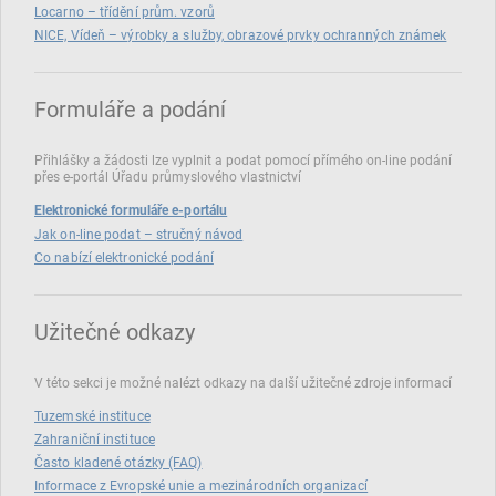
Locarno – třídění prům. vzorů
NICE, Vídeň – výrobky a služby, obrazové prvky ochranných známek
Formuláře a podání
Přihlášky a žádosti lze vyplnit a podat pomocí přímého on‑line podání
přes e‑portál Úřadu průmyslového vlastnictví
Elektronické formuláře e-portálu
Jak on-line podat – stručný návod
Co nabízí elektronické podání
Užitečné odkazy
V této sekci je možné nalézt odkazy na další užitečné zdroje informací
Tuzemské instituce
Zahraniční instituce
Často kladené otázky (FAQ)
Informace z Evropské unie a mezinárodních organizací