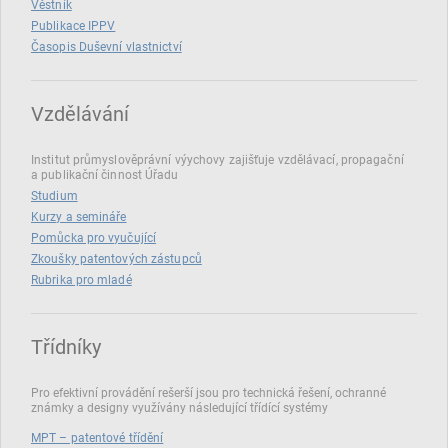
Věstník
Publikace IPPV
Časopis Duševní vlastnictví
Vzdělávání
Institut průmyslověprávní výychovy zajišťuje vzdělávací, propagační
a publikační činnost Úřadu
Studium
Kurzy a semináře
Pomůcka pro vyučující
Zkoušky patentových zástupců
Rubrika pro mladé
Třídníky
Pro efektivní provádění rešerší jsou pro technická řešení, ochranné
známky a designy využívány následující třídící systémy
MPT – patentové třídění