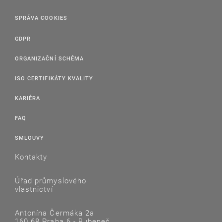
SPRÁVA COOKIES
GDPR
ORGANIZAČNÍ SCHÉMA
ISO CERTIFIKÁTY KVALITY
KARIÉRA
FAQ
SMLOUVY
Kontakty
Úřad průmyslového
vlastnictví
Antonína Čermáka 2a
160 68 Praha 6 - Bubeneč