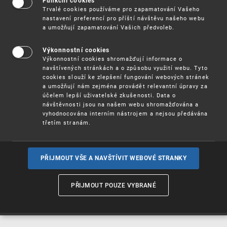
Funkční cookies
Vynálezy / Patenty
Trvalé cookies používáme pro zapamatování Vašeho
nastavení preferencí pro příští návštěvu našeho webu
a umožňují zapamatování Vašich předvoleb.
Užitné
vzory
Výkonnostní cookies
Výkonnostní cookies shromažďují informace o
navštívených stránkách a o způsobu využití webu. Tyto
cookies slouží ke zlepšení fungování webových stránek
Ochranné
známky
a umožňují nám zejména provádět relevantní úpravy za
účelem lepší uživatelské zkušenosti. Data o
návštěvnosti jsou na našem webu shromažďována a
vyhodnocována interním nástrojem a nejsou předávána
třetím stranám.
Průmyslové
vzory
PŘIJMOUT VŠE A NAVŠTÍVIT WEBOVÉ STRANKY
Označení původu
a zeměpisná
PŘIJMOUT POUZE VYBRANÉ
označení