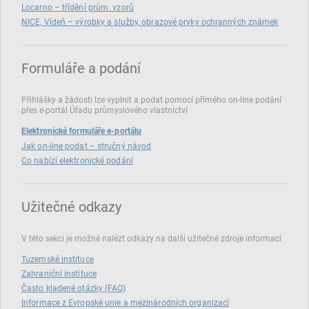
Locarno – třídění prům. vzorů
NICE, Vídeň – výrobky a služby, obrazové prvky ochranných známek
Formuláře a podání
Přihlášky a žádosti lze vyplnit a podat pomocí přímého on‑line podání
přes e‑portál Úřadu průmyslového vlastnictví
Elektronické formuláře e-portálu
Jak on-line podat – stručný návod
Co nabízí elektronické podání
Užitečné odkazy
V této sekci je možné nalézt odkazy na další užitečné zdroje informací
Tuzemské instituce
Zahraniční instituce
Často kladené otázky (FAQ)
Informace z Evropské unie a mezinárodních organizací