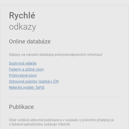
Rychlé
odkazy
Online databáze
Odkazy na národní databáze průmyslověprávních informací
Souhrnná rešerše
Patenty a užitné vzory
Průmyslové vzory
Ochranné známky (platné v ČR)
Rešeršní systém TaPIS
Publikace
Úřad vydává odborné publikace a v souladu s právními předpisy je
s týdenní periodicitou vydáván Věstník