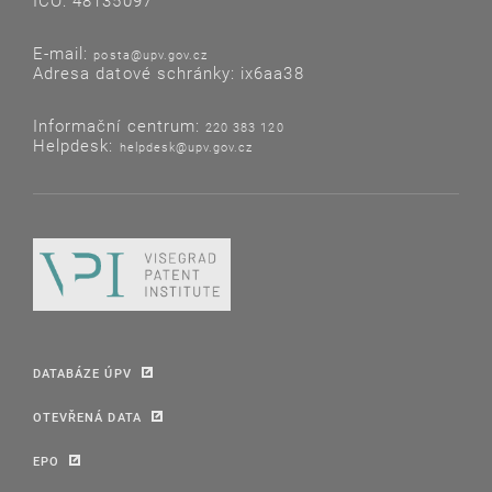
IČO: 48135097
E-mail:
posta@upv.gov.cz
Adresa datové schránky: ix6aa38
Informační centrum:
220 383 120
Helpdesk:
helpdesk@upv.gov.cz
DATABÁZE ÚPV
OTEVŘENÁ DATA
EPO