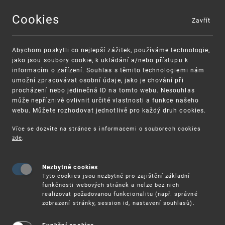
Cookies
Zavřít
MENU
Abychom poskytli co nejlepší zážitek, používáme technologie,
jako jsou soubory cookie, k ukládání a/nebo přístupu k
informacím o zařízení. Souhlas s těmito technologiemi nám
umožní zpracovávat osobní údaje, jako je chování při
procházení nebo jedinečná ID na tomto webu. Nesouhlas
může nepříznivě ovlivnit určité vlastnosti a funkce našeho
webu. Můžete rozhodovat jednotlivě pro každý druh cookies.
Více se dozvíte na stránce s informacemi o souborech cookies
VAROVÁNÍ
Finanční podpora
zde
.
Nevyžádané výzvy k uhrazení poplatku za
pro správu duševního vlastnictví pro malé a
registraci průmyslových práv
střední podniky
Nezbytné cookies
Tyto cookies jsou nezbytné pro zajištění základní
funkčnosti webových stránek a nelze bez nich
realizovat požadovanou funkcionalitu (např. správné
zobrazení stránky, session id, nastavení souhlasů).