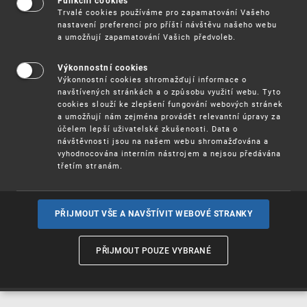
Funkční cookies
Vynálezy / Patenty
Trvalé cookies používáme pro zapamatování Vašeho
nastavení preferencí pro příští návštěvu našeho webu
a umožňují zapamatování Vašich předvoleb.
Užitné
vzory
Výkonnostní cookies
Výkonnostní cookies shromažďují informace o
navštívených stránkách a o způsobu využití webu. Tyto
cookies slouží ke zlepšení fungování webových stránek
Ochranné
známky
a umožňují nám zejména provádět relevantní úpravy za
účelem lepší uživatelské zkušenosti. Data o
návštěvnosti jsou na našem webu shromažďována a
vyhodnocována interním nástrojem a nejsou předávána
třetím stranám.
Průmyslové
vzory
PŘIJMOUT VŠE A NAVŠTÍVIT WEBOVÉ STRANKY
Označení původu
a zeměpisná
PŘIJMOUT POUZE VYBRANÉ
označení