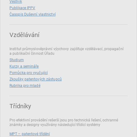
Věstník
Publikace IPPV
Časopis Duševní vlastnictví
Vzdělávání
Institut průmyslověprávní výychovy zajišťuje vzdělávací, propagační
a publikační činnost Úřadu
Studium
Kurzy a semináře
Pomůcka pro vyučující
Zkoušky patentových zástupců
Rubrika pro mladé
Třídníky
Pro efektivní provádění rešerší jsou pro technická řešení, ochranné
známky a designy využívány následující třídící systémy
MPT – patentové třídění