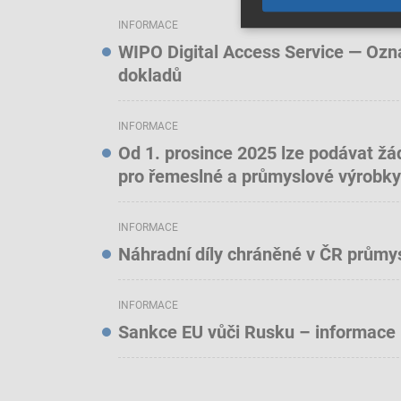
INFORMACE
WIPO Digital Access Service — Oznám
dokladů
INFORMACE
Od 1. prosince 2025 lze podávat žá
pro řemeslné a průmyslové výrobky
INFORMACE
Náhradní díly chráněné v ČR prům
INFORMACE
Sankce EU vůči Rusku – informace 