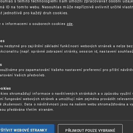
Souhlas s těmito technologiemi nám umožní zpracovávat osobní údaje, 
ná ID na tomto webu. Nesouhlas může nepříznivě ovlivnit určité vlast
 jednotlivě pro každý druh cookies.
3. 8. 2026
ce s informacemi o souborech cookies
zde
.
ckých služeb - 5.8.2026
ies
ou nezbytné pro zajištění základní funkčnosti webových stránek a nelze bez
17. 9. 2026
kcionalitu (např. správné zobrazení stránky, session id, nastavení souhlasů
rochu jinak (aneb když se značky hádají
es
používáme pro zapamatování Vašeho nastavení preferencí pro příští návšt
atování Vašich předvoleb.
22. 6. 2026
ookies
yzických tržištích nacházejících se mimo
kies shromažďují informace o navštívených stránkách a o způsobu využití
ém porušování IPR
ení fungování webových stránek a umožňují nám zejména provádět relevantn
ké zkušenosti. Data o návštěvnosti jsou na našem webu shromažďována a v
sou předávána třetím stranám.
22. 6. 2026
ny a vymáhání IPR ve třetích zemích
PŘIJMOUT POUZE VYBRANÉ
VŠTÍVIT WEBOVÉ STRANKY