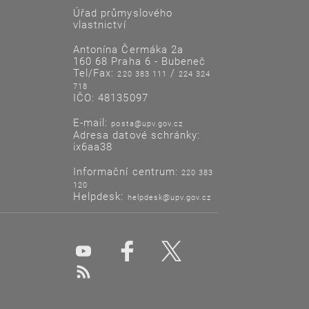
Úřad průmyslového
vlastnictví
Antonína Čermáka 2a
160 68 Praha 6 - Bubeneč
Tel/Fax:
/
220 383 111
224 324
718
IČO: 48135097
E-mail:
posta@upv.gov.cz
Adresa datové schránky:
ix6aa38
Informační centrum:
220 383
120
Helpdesk:
helpdesk@upv.gov.cz