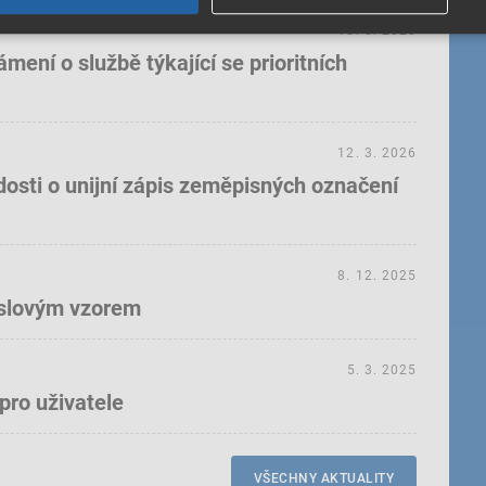
18. 5. 2026
ení o službě týkající se prioritních
12. 3. 2026
dosti o unijní zápis zeměpisných označení
8. 12. 2025
yslovým vzorem
5. 3. 2025
pro uživatele
VŠECHNY AKTUALITY