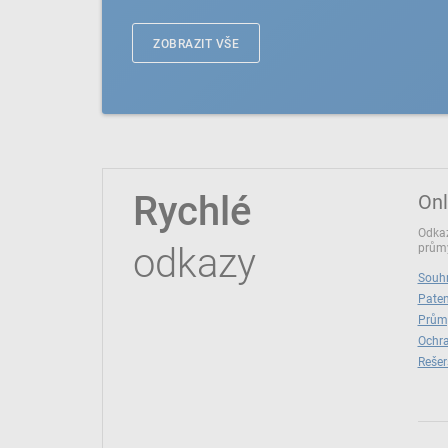
ZOBRAZIT VŠE
Rychlé
Onl
Odkaz
odkazy
průmy
Souhr
Paten
Prům
Ochra
Rešer