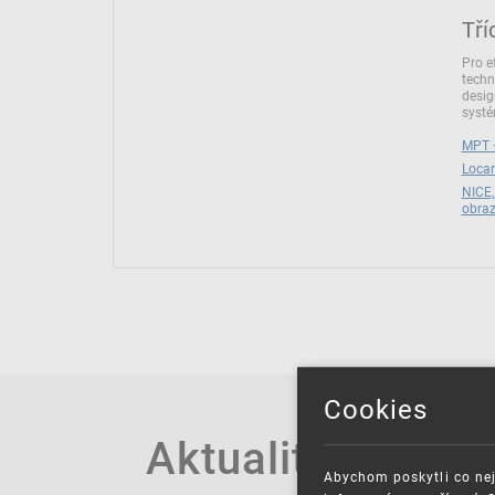
Tří
Pro e
techn
desig
syst
MPT –
Locar
NICE,
obra
Cookies
Aktuality
Abychom poskytli co nej