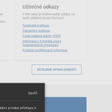
Užitečné odkazy
dat
V této sekci je možné nalézt odkazy na
s
další užitečné zdroje informací
ctví
Tuzemské instituce
Zahraniční instituce
Často kladené otázky (FAQ)
Informace z Evropské unie a
mezinárodních organizací
Povinně zveřejňované informace
DOTAZNÍK SPOKOJENOSTI
Zavřít
KALENDÁŘ
ádání a/nebo přístupu k