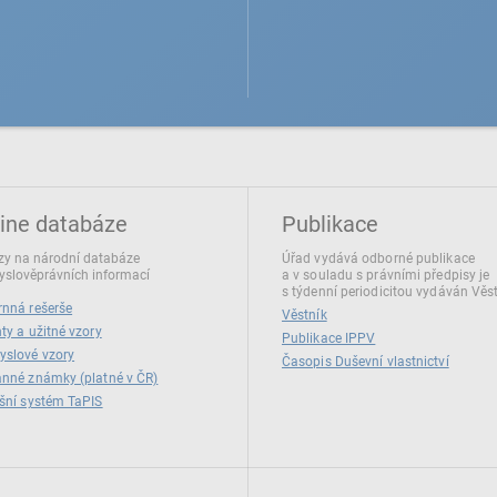
ine databáze
Publikace
y na národní databáze
Úřad vydává odborné publikace
slověprávních informací
a v souladu s právními předpisy je
s týdenní periodicitou vydáván Věs
nná rešerše
Věstník
ty a užitné vzory
Publikace IPPV
yslové vzory
Časopis Duševní vlastnictví
nné známky (platné v ČR)
šní systém TaPIS