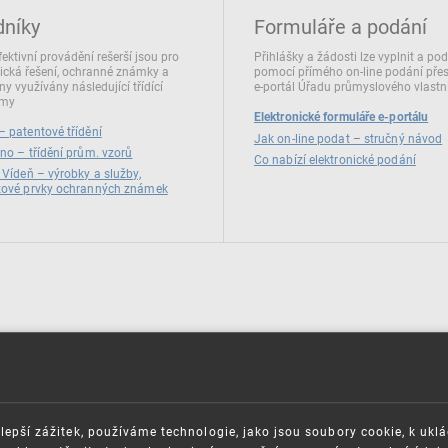
dníky
Formuláře a podání
fektivní provádění rešerší jsou pro
Přihlášky a žádosti lze vyplnit a po
ická řešení, ochranné známky a
pomocí přímého on‑line podání pře
ny využívány následující třídící
e‑portál Úřadu průmyslového vlastni
émy
Elektronické formuláře e-portálu
 patentové třídění
Jak on-line podat – stručný návod
no – třídění prům. vzorů
Co nabízí elektronické podání
 Vídeň – výrobky a služby,
zové prvky ochranných známek
lepší zážitek, používáme technologie, jako jsou soubory cookie, k ukl