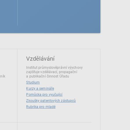
Vzdělávání
Institut průmyslověprávní výychovy
zajišťuje vzdělávací, propagační
tník
a publikační činnost Úřadu
Studium
Kurzy a semináře
Pomůcka pro vyučující
Zkoušky patentových zástupců
Rubrika pro mladé