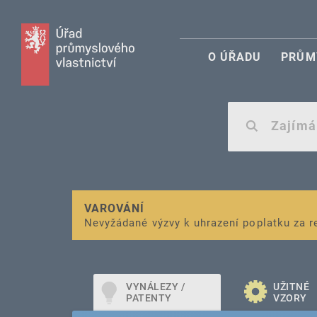
O ÚŘADU
PRŮM
VAROVÁNÍ
Finanční podpora
Nevyžádané výzvy k uhrazení poplatku za r
pro správu duševního vlastnictví pro mal
VYNÁLEZY /
UŽITNÉ
PATENTY
VZORY