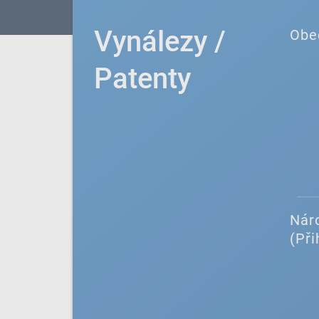
Vynálezy /
Obe
Patenty
Náro
(Při