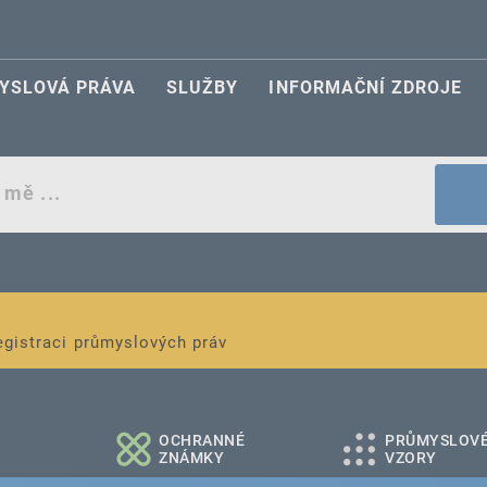
YSLOVÁ PRÁVA
SLUŽBY
INFORMAČNÍ ZDROJE
egistraci průmyslových práv
é a střední podniky
OCHRANNÉ
PRŮMYSLOV
ZNÁMKY
VZORY