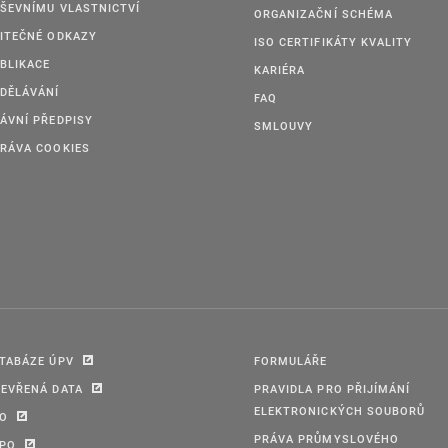
ŠEVNÍMU VLASTNICTVÍ
ORGANIZAČNÍ SCHÉMA
ITEČNÉ ODKAZY
ISO CERTIFIKÁTY KVALITY
BLIKACE
KARIÉRA
DĚLÁVÁNÍ
FAQ
ÁVNÍ PŘEDPISY
SMLOUVY
RÁVA COOKIES
TABÁZE ÚPV
FORMULÁŘE
EVŘENÁ DATA
PRAVIDLA PRO PŘIJÍMÁNÍ
ELEKTRONICKÝCH SOUBORŮ
PO
PRÁVA PRŮMYSLOVÉHO
IPO