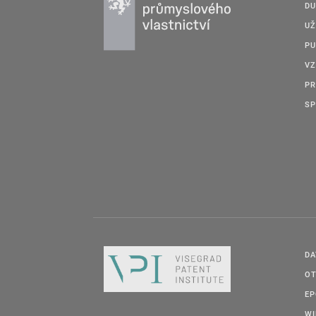
DU
UŽ
PU
VZ
PR
SP
DA
OT
E
W