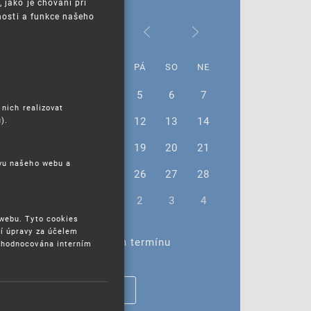
jako je chování při
nosti a funkce našeho
Prosinec 2025
PO
ÚT
ST
ČT
PÁ
SO
NE
1
2
3
4
5
6
7
 nich realizovat
8
9
10
11
12
13
14
).
15
16
17
18
19
20
21
ěvu našeho webu a
22
23
24
25
26
27
28
29
30
31
1
2
3
4
 webu. Tyto cookies
í úpravy za účelem
Žádné akce ve vybraném termínu
yhodnocována interním
ZOBRAZIT VŠECHNY AKCE