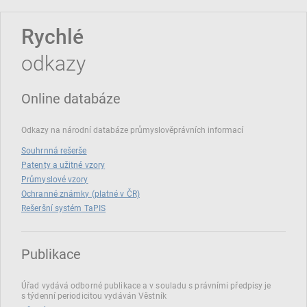
Rychlé
odkazy
Online databáze
Odkazy na národní databáze průmyslověprávních informací
Souhrnná rešerše
Patenty a užitné vzory
Průmyslové vzory
Ochranné známky (platné v ČR)
Rešeršní systém TaPIS
Publikace
Úřad vydává odborné publikace a v souladu s právními předpisy je
s týdenní periodicitou vydáván Věstník