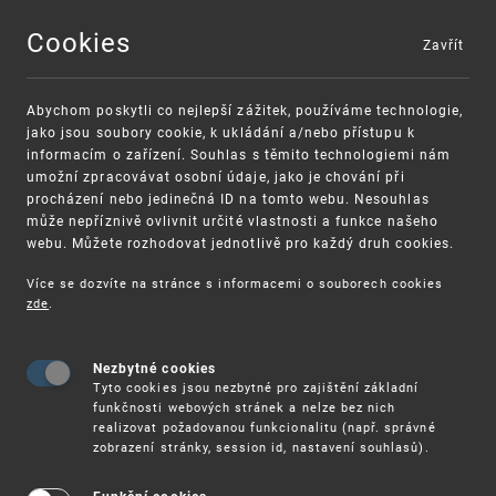
Cookies
Zavřít
MENU
Abychom poskytli co nejlepší zážitek, používáme technologie,
jako jsou soubory cookie, k ukládání a/nebo přístupu k
informacím o zařízení. Souhlas s těmito technologiemi nám
umožní zpracovávat osobní údaje, jako je chování při
procházení nebo jedinečná ID na tomto webu. Nesouhlas
může nepříznivě ovlivnit určité vlastnosti a funkce našeho
webu. Můžete rozhodovat jednotlivě pro každý druh cookies.
Více se dozvíte na stránce s informacemi o souborech cookies
VAROVÁNÍ
Finanční podpora
zde
.
Nevyžádané výzvy k uhrazení poplatku za
pro správu duševního vlastnictví pro malé a
registraci průmyslových práv
střední podniky
Nezbytné cookies
Tyto cookies jsou nezbytné pro zajištění základní
funkčnosti webových stránek a nelze bez nich
realizovat požadovanou funkcionalitu (např. správné
zobrazení stránky, session id, nastavení souhlasů).