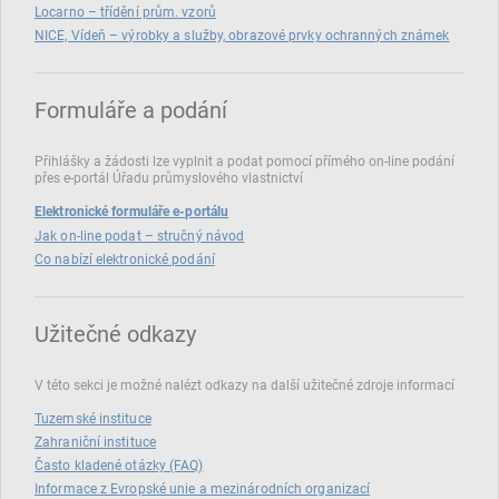
Locarno – třídění prům. vzorů
NICE, Vídeň – výrobky a služby, obrazové prvky ochranných známek
Formuláře a podání
Přihlášky a žádosti lze vyplnit a podat pomocí přímého on‑line podání
přes e‑portál Úřadu průmyslového vlastnictví
Elektronické formuláře e-portálu
Jak on-line podat – stručný návod
Co nabízí elektronické podání
Užitečné odkazy
V této sekci je možné nalézt odkazy na další užitečné zdroje informací
Tuzemské instituce
Zahraniční instituce
Často kladené otázky (FAQ)
Informace z Evropské unie a mezinárodních organizací