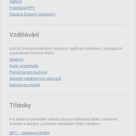
Věstník
Publikace IPPV
Časopis Duševní vlastnictví
Vzdělávání
Institut průmyslověprávní výychovy zajišťuje vzdělávací, propagační
a publikační činnost Úřadu
Studium
Kurzy a semináře
Pomůcka pro vyučující
Zkoušky patentových zástupců
Rubrika pro mladé
Třídníky
Pro efektivní provádění rešerší jsou pro technická řešení, ochranné
známky a designy využívány následující třídící systémy
MPT – patentové třídění