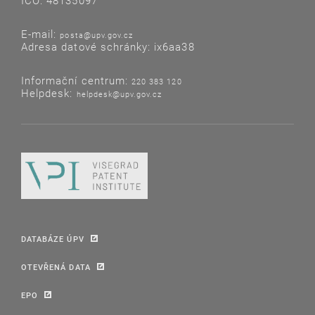
IČO: 48135097
E-mail:
posta@upv.gov.cz
Adresa datové schránky: ix6aa38
Informační centrum:
220 383 120
Helpdesk:
helpdesk@upv.gov.cz
DATABÁZE ÚPV
OTEVŘENÁ DATA
EPO