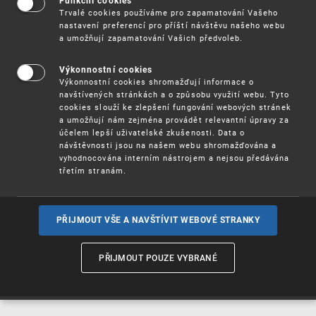
Funkční cookies
Vynálezy / Patenty
Trvalé cookies používáme pro zapamatování Vašeho
nastavení preferencí pro příští návštěvu našeho webu
a umožňují zapamatování Vašich předvoleb.
Užitné
vzory
Výkonnostní cookies
Výkonnostní cookies shromažďují informace o
navštívených stránkách a o způsobu využití webu. Tyto
cookies slouží ke zlepšení fungování webových stránek
Ochranné
známky
a umožňují nám zejména provádět relevantní úpravy za
účelem lepší uživatelské zkušenosti. Data o
návštěvnosti jsou na našem webu shromažďována a
vyhodnocována interním nástrojem a nejsou předávána
třetím stranám.
Průmyslové
vzory
PŘIJMOUT VŠE A NAVŠTÍVIT WEBOVÉ STRANKY
Označení původu
a zeměpisná
PŘIJMOUT POUZE VYBRANÉ
označení