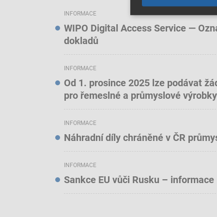
INFORMACE
WIPO Digital Access Service — Oznám
dokladů
INFORMACE
Od 1. prosince 2025 lze podávat žá
pro řemeslné a průmyslové výrobky
INFORMACE
Náhradní díly chráněné v ČR prům
INFORMACE
Sankce EU vůči Rusku – informace 