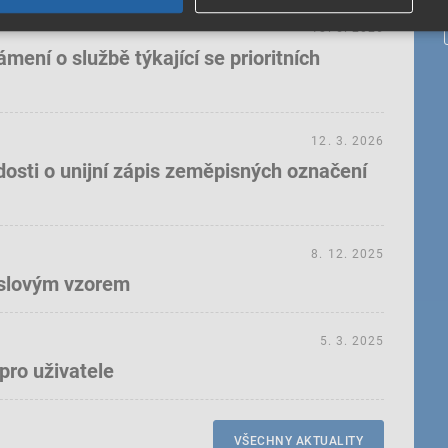
18. 5. 2026
ení o službě týkající se prioritních
12. 3. 2026
dosti o unijní zápis zeměpisných označení
8. 12. 2025
yslovým vzorem
5. 3. 2025
pro uživatele
VŠECHNY AKTUALITY