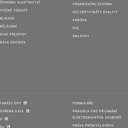
ŠEVNÍMU VLASTNICTVÍ
ORGANIZAČNÍ SCHÉMA
ITEČNÉ ODKAZY
ISO CERTIFIKÁTY KVALITY
BLIKACE
KARIÉRA
DĚLÁVÁNÍ
FAQ
ÁVNÍ PŘEDPISY
SMLOUVY
RÁVA COOKIES
TABÁZE ÚPV
FORMULÁŘE
EVŘENÁ DATA
PRAVIDLA PRO PŘIJÍMÁNÍ
ELEKTRONICKÝCH SOUBORŮ
PO
PRÁVA PRŮMYSLOVÉHO
IPO