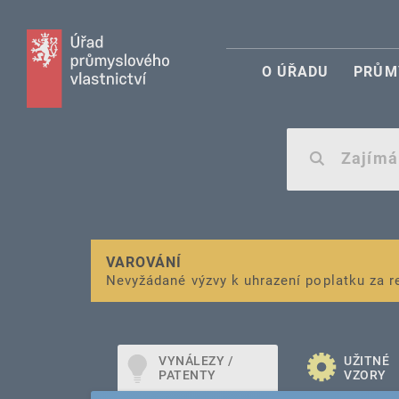
O ÚŘADU
PRŮM
VAROVÁNÍ
Finanční podpora
Nevyžádané výzvy k uhrazení poplatku za r
pro správu duševního vlastnictví pro mal
VYNÁLEZY /
UŽITNÉ
PATENTY
VZORY