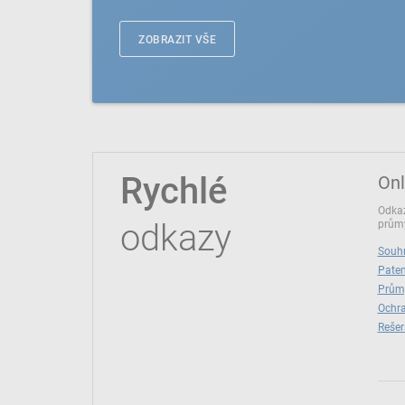
ZOBRAZIT VŠE
Rychlé
Onl
Odkaz
odkazy
průmy
Souhr
Paten
Prům
Ochra
Rešer