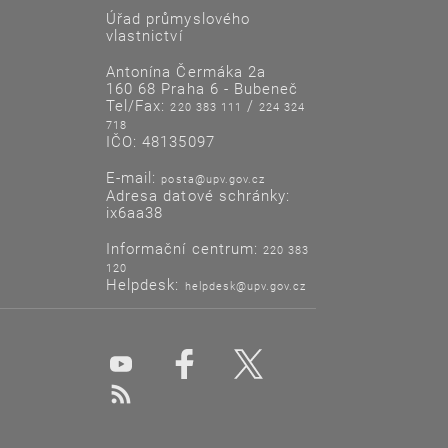
Úřad průmyslového
vlastnictví
Antonína Čermáka 2a
160 68 Praha 6 - Bubeneč
Tel/Fax:
/
220 383 111
224 324
718
IČO: 48135097
E-mail:
posta@upv.gov.cz
Adresa datové schránky:
ix6aa38
Informační centrum:
220 383
120
Helpdesk:
helpdesk@upv.gov.cz