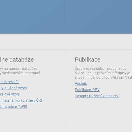
ine databáze
Publikace
y na národní databáze
Úřad vydává odborné publikace
slověprávních informací
a v souladu s právními předpisy je
s týdenní periodicitou vydáván Věs
nná rešerše
Věstník
ty a užitné vzory
Publikace IPPV
yslové vzory
Časopis Duševní vlastnictví
nné známky (platné v ČR)
šní systém TaPIS