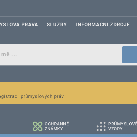
YSLOVÁ PRÁVA
SLUŽBY
INFORMAČNÍ ZDROJE
egistraci průmyslových práv
é a střední podniky
OCHRANNÉ
PRŮMYSLOV
ZNÁMKY
VZORY