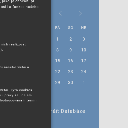
jako je chování při
nosti a funkce našeho
Listopad 2024
PO
ÚT
ST
ČT
PÁ
SO
NE
28
29
30
31
1
2
3
 nich realizovat
4
5
6
7
8
9
10
).
11
12
13
14
15
16
17
ěvu našeho webu a
18
19
20
21
22
23
24
25
26
27
28
29
30
1
 webu. Tyto cookies
í úpravy za účelem
yhodnocována interním
4. 11. 2024 |
4. 11. – Online seminář: Databáze
Madrid Monitor