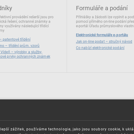
dníky
Formuláře a podání
fektivní provádění rešerší jsou pro
Přihlášky a žádosti lze vyplnit a po
ická řešení, ochranné známky a
pomocí přímého on‑line podání pře
ny využívány následující třídící
e‑portál Úřadu průmyslového vlastni
émy
Elektronické formuláře e-portálu
 patentové třídění
Jak on-line podat – stručný návod
no – třídění prům. vzorů
Co nabízí elektronické podání
 Vídeň – výrobky a služby,
zové prvky ochranných známek
lepší zážitek, používáme technologie, jako jsou soubory cookie, k ukl