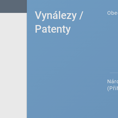
Vynálezy /
Obe
Patenty
Náro
(Při