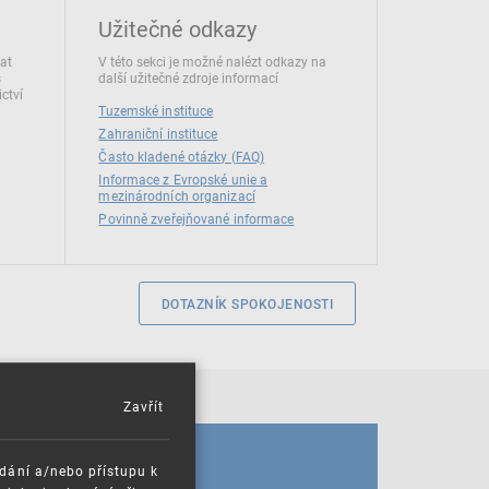
Užitečné odkazy
dat
V této sekci je možné nalézt odkazy na
s
další užitečné zdroje informací
ctví
Tuzemské instituce
Zahraniční instituce
Často kladené otázky (FAQ)
Informace z Evropské unie a
mezinárodních organizací
Povinně zveřejňované informace
DOTAZNÍK SPOKOJENOSTI
Zavřít
KALENDÁŘ
ádání a/nebo přístupu k