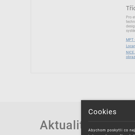
Tří
Pro e
techn
desig
syst
MPT –
Locar
NICE,
obra
Cookies
Aktuality
Abychom poskytli co nej