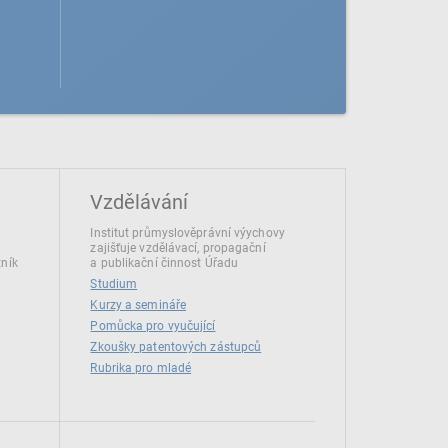
Vzdělávání
Institut průmyslověprávní výychovy
zajišťuje vzdělávací, propagační
tník
a publikační činnost Úřadu
Studium
Kurzy a semináře
Pomůcka pro vyučující
Zkoušky patentových zástupců
Rubrika pro mladé