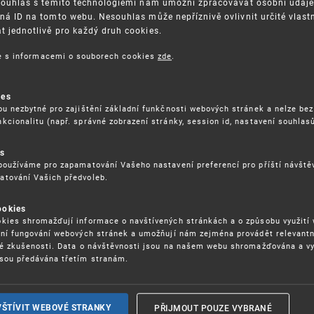
Souhlas s těmito technologiemi nám umožní zpracovávat osobní údaje, 
ná ID na tomto webu. Nesouhlas může nepříznivě ovlivnit určité vlast
 jednotlivě pro každý druh cookies.
3. 8. 2026
ce s informacemi o souborech cookies
zde
.
ckých služeb - 5.8.2026
ies
ou nezbytné pro zajištění základní funkčnosti webových stránek a nelze bez
17. 9. 2026
kcionalitu (např. správné zobrazení stránky, session id, nastavení souhlasů
rochu jinak (aneb když se značky hádají
es
používáme pro zapamatování Vašeho nastavení preferencí pro příští návšt
atování Vašich předvoleb.
22. 6. 2026
ookies
yzických tržištích nacházejících se mimo
kies shromažďují informace o navštívených stránkách a o způsobu využití
ém porušování IPR
ení fungování webových stránek a umožňují nám zejména provádět relevantn
ké zkušenosti. Data o návštěvnosti jsou na našem webu shromažďována a v
sou předávána třetím stranám.
22. 6. 2026
ny a vymáhání IPR ve třetích zemích
PŘIJMOUT POUZE VYBRANÉ
VŠTÍVIT WEBOVÉ STRANKY