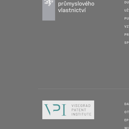
DU
UŽ
PU
VZ
PR
SP
DA
OT
E
W