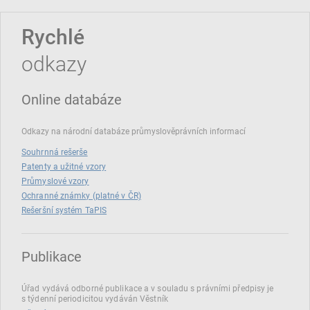
Rychlé
odkazy
Online databáze
Odkazy na národní databáze průmyslověprávních informací
Souhrnná rešerše
Patenty a užitné vzory
Průmyslové vzory
Ochranné známky (platné v ČR)
Rešeršní systém TaPIS
Publikace
Úřad vydává odborné publikace a v souladu s právními předpisy je
s týdenní periodicitou vydáván Věstník