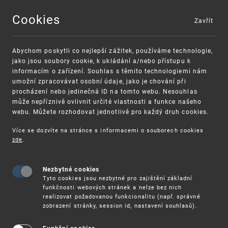
Cookies
Zavřít
MENU
Abychom poskytli co nejlepší zážitek, používáme technologie,
jako jsou soubory cookie, k ukládání a/nebo přístupu k
informacím o zařízení. Souhlas s těmito technologiemi nám
umožní zpracovávat osobní údaje, jako je chování při
procházení nebo jedinečná ID na tomto webu. Nesouhlas
může nepříznivě ovlivnit určité vlastnosti a funkce našeho
webu. Můžete rozhodovat jednotlivě pro každý druh cookies.
Více se dozvíte na stránce s informacemi o souborech cookies
VAROVÁNÍ
Finanční podpora
zde
.
Nevyžádané výzvy k uhrazení poplatku za
pro správu duševního vlastnictví pro malé a
registraci průmyslových práv
střední podniky
Nezbytné cookies
Tyto cookies jsou nezbytné pro zajištění základní
funkčnosti webových stránek a nelze bez nich
realizovat požadovanou funkcionalitu (např. správné
zobrazení stránky, session id, nastavení souhlasů).