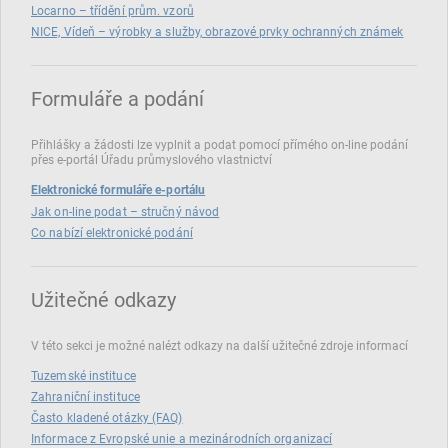
Locarno – třídění prům. vzorů
NICE, Vídeň – výrobky a služby, obrazové prvky ochranných známek
Formuláře a podání
Přihlášky a žádosti lze vyplnit a podat pomocí přímého on‑line podání
přes e‑portál Úřadu průmyslového vlastnictví
Elektronické formuláře e-portálu
Jak on-line podat – stručný návod
Co nabízí elektronické podání
Užitečné odkazy
V této sekci je možné nalézt odkazy na další užitečné zdroje informací
Tuzemské instituce
Zahraniční instituce
Často kladené otázky (FAQ)
Informace z Evropské unie a mezinárodních organizací