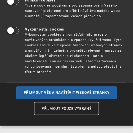
Funkční cookies
Vynálezy / Patenty
Trvalé cookies používáme pro zapamatování Vašeho
nastavení preferencí pro příští návštěvu našeho webu
a umožňují zapamatování Vašich předvoleb.
Užitné
vzory
Výkonnostní cookies
Výkonnostní cookies shromažďují informace o
navštívených stránkách a o způsobu využití webu. Tyto
cookies slouží ke zlepšení fungování webových stránek
Ochranné
známky
a umožňují nám zejména provádět relevantní úpravy za
účelem lepší uživatelské zkušenosti. Data o
návštěvnosti jsou na našem webu shromažďována a
vyhodnocována interním nástrojem a nejsou předávána
třetím stranám.
Průmyslové
vzory
PŘIJMOUT VŠE A NAVŠTÍVIT WEBOVÉ STRANKY
Označení původu
a zeměpisná
PŘIJMOUT POUZE VYBRANÉ
označení