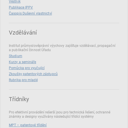
Věstník
Publikace IPPV
Časopis Duševní vlastnictví
Vzdělávání
Institut průmyslověprávní výychovy zajišťuje vzdělávací, propagační
a publikační činnost Úřadu
Studium
Kurzy a semináře
Pomůcka pro vyučující
Zkoušky patentových zástupců
Rubrika pro mladé
Třídníky
Pro efektivní provádění rešerší jsou pro technická řešení, ochranné
známky a designy využívány následující třídící systémy
MPT – patentové třídění