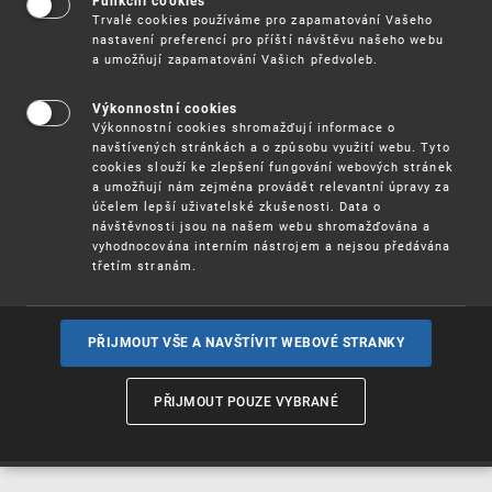
Funkční cookies
Vynálezy / Patenty
Trvalé cookies používáme pro zapamatování Vašeho
nastavení preferencí pro příští návštěvu našeho webu
a umožňují zapamatování Vašich předvoleb.
Užitné
vzory
Výkonnostní cookies
Výkonnostní cookies shromažďují informace o
navštívených stránkách a o způsobu využití webu. Tyto
cookies slouží ke zlepšení fungování webových stránek
Ochranné
známky
a umožňují nám zejména provádět relevantní úpravy za
účelem lepší uživatelské zkušenosti. Data o
návštěvnosti jsou na našem webu shromažďována a
vyhodnocována interním nástrojem a nejsou předávána
třetím stranám.
Průmyslové
vzory
PŘIJMOUT VŠE A NAVŠTÍVIT WEBOVÉ STRANKY
Označení původu
a zeměpisná
PŘIJMOUT POUZE VYBRANÉ
označení