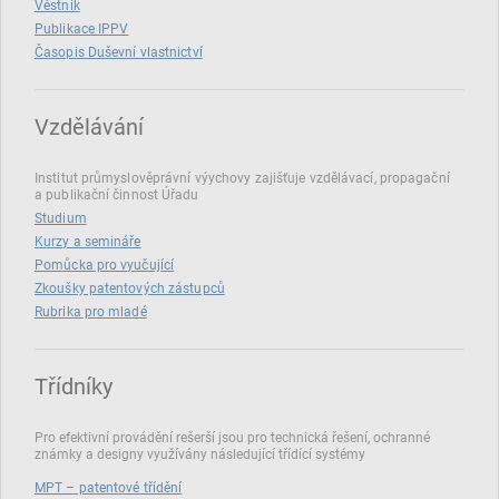
Věstník
Publikace IPPV
Časopis Duševní vlastnictví
Vzdělávání
Institut průmyslověprávní výychovy zajišťuje vzdělávací, propagační
a publikační činnost Úřadu
Studium
Kurzy a semináře
Pomůcka pro vyučující
Zkoušky patentových zástupců
Rubrika pro mladé
Třídníky
Pro efektivní provádění rešerší jsou pro technická řešení, ochranné
známky a designy využívány následující třídící systémy
MPT – patentové třídění