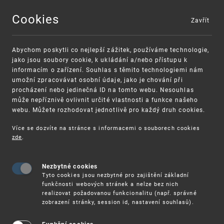
Cookies
Zavřít
MENU
Abychom poskytli co nejlepší zážitek, používáme technologie,
jako jsou soubory cookie, k ukládání a/nebo přístupu k
informacím o zařízení. Souhlas s těmito technologiemi nám
umožní zpracovávat osobní údaje, jako je chování při
procházení nebo jedinečná ID na tomto webu. Nesouhlas
může nepříznivě ovlivnit určité vlastnosti a funkce našeho
webu. Můžete rozhodovat jednotlivě pro každý druh cookies.
Více se dozvíte na stránce s informacemi o souborech cookies
VAROVÁNÍ
Finanční podpora
zde
.
Nevyžádané výzvy k uhrazení poplatku za
pro správu duševního vlastnictví pro malé a
registraci průmyslových práv
střední podniky
Nezbytné cookies
Tyto cookies jsou nezbytné pro zajištění základní
funkčnosti webových stránek a nelze bez nich
realizovat požadovanou funkcionalitu (např. správné
zobrazení stránky, session id, nastavení souhlasů).