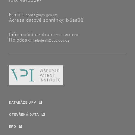
IČO: 48135097
E-mail:
posta@upv.gov.cz
Adresa datové schránky: ix6aa38
Informační centrum:
220 383 120
Helpdesk:
helpdesk@upv.gov.cz
DATABÁZE ÚPV
OTEVŘENÁ DATA
EPO