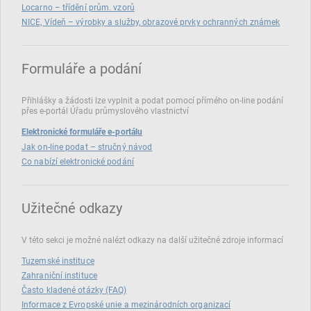
Locarno – třídění prům. vzorů
NICE, Vídeň – výrobky a služby, obrazové prvky ochranných známek
Formuláře a podání
Přihlášky a žádosti lze vyplnit a podat pomocí přímého on‑line podání
přes e‑portál Úřadu průmyslového vlastnictví
Elektronické formuláře e-portálu
Jak on-line podat – stručný návod
Co nabízí elektronické podání
Užitečné odkazy
V této sekci je možné nalézt odkazy na další užitečné zdroje informací
Tuzemské instituce
Zahraniční instituce
Často kladené otázky (FAQ)
Informace z Evropské unie a mezinárodních organizací