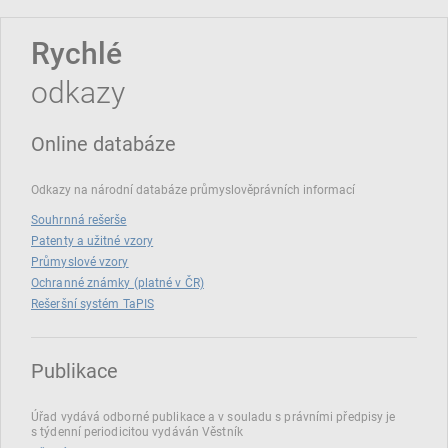
Rychlé
odkazy
Online databáze
Odkazy na národní databáze průmyslověprávních informací
Souhrnná rešerše
Patenty a užitné vzory
Průmyslové vzory
Ochranné známky (platné v ČR)
Rešeršní systém TaPIS
Publikace
Úřad vydává odborné publikace a v souladu s právními předpisy je
s týdenní periodicitou vydáván Věstník