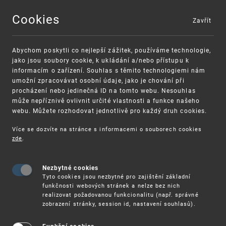
Cookies
Zavřít
MENU
Abychom poskytli co nejlepší zážitek, používáme technologie,
jako jsou soubory cookie, k ukládání a/nebo přístupu k
informacím o zařízení. Souhlas s těmito technologiemi nám
umožní zpracovávat osobní údaje, jako je chování při
procházení nebo jedinečná ID na tomto webu. Nesouhlas
může nepříznivě ovlivnit určité vlastnosti a funkce našeho
webu. Můžete rozhodovat jednotlivě pro každý druh cookies.
Více se dozvíte na stránce s informacemi o souborech cookies
VAROVÁNÍ
Finanční podpora
zde
.
Nevyžádané výzvy k uhrazení poplatku za
pro správu duševního vlastnictví pro malé a
registraci průmyslových práv
střední podniky
Nezbytné cookies
Tyto cookies jsou nezbytné pro zajištění základní
funkčnosti webových stránek a nelze bez nich
realizovat požadovanou funkcionalitu (např. správné
zobrazení stránky, session id, nastavení souhlasů).