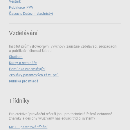
Věstník
Publikace IPPV
Časopis Duševní vlastnictví
Vzdělávání
Institut průmyslověprávní výychovy zajišťuje vzdělávací, propagační
a publikační činnost Úřadu
Studium
Kurzy a semináře
Pomůcka pro vyučující
Zkoušky patentových zástupců
Rubrika pro mladé
Třídníky
Pro efektivní provádění rešerší jsou pro technická řešení, ochranné
známky a designy využívány následující třídící systémy
MPT – patentové třídění