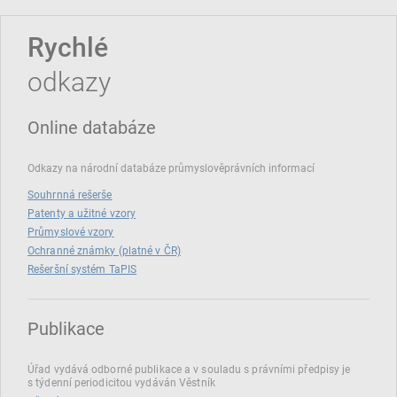
Rychlé
odkazy
Online databáze
Odkazy na národní databáze průmyslověprávních informací
Souhrnná rešerše
Patenty a užitné vzory
Průmyslové vzory
Ochranné známky (platné v ČR)
Rešeršní systém TaPIS
Publikace
Úřad vydává odborné publikace a v souladu s právními předpisy je
s týdenní periodicitou vydáván Věstník