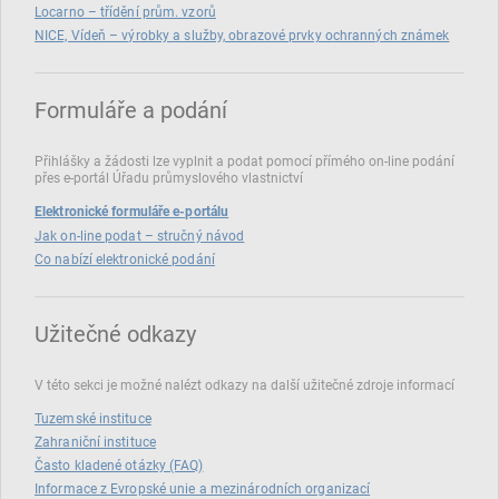
Locarno – třídění prům. vzorů
NICE, Vídeň – výrobky a služby, obrazové prvky ochranných známek
Formuláře a podání
Přihlášky a žádosti lze vyplnit a podat pomocí přímého on‑line podání
přes e‑portál Úřadu průmyslového vlastnictví
Elektronické formuláře e-portálu
Jak on-line podat – stručný návod
Co nabízí elektronické podání
Užitečné odkazy
V této sekci je možné nalézt odkazy na další užitečné zdroje informací
Tuzemské instituce
Zahraniční instituce
Často kladené otázky (FAQ)
Informace z Evropské unie a mezinárodních organizací