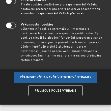
Funkční cookies
Vynálezy / Patenty
Trvalé cookies používáme pro zapamatování Vašeho
nastavení preferencí pro příští návštěvu našeho webu
a umožňují zapamatování Vašich předvoleb.
Užitné
vzory
Výkonnostní cookies
Výkonnostní cookies shromažďují informace o
navštívených stránkách a o způsobu využití webu. Tyto
cookies slouží ke zlepšení fungování webových stránek
Ochranné
známky
a umožňují nám zejména provádět relevantní úpravy za
účelem lepší uživatelské zkušenosti. Data o
návštěvnosti jsou na našem webu shromažďována a
vyhodnocována interním nástrojem a nejsou předávána
třetím stranám.
Průmyslové
vzory
PŘIJMOUT VŠE A NAVŠTÍVIT WEBOVÉ STRANKY
Označení původu
a zeměpisná
PŘIJMOUT POUZE VYBRANÉ
označení