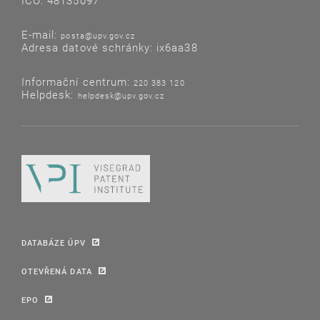
IČO: 48135097
E-mail:
posta@upv.gov.cz
Adresa datové schránky: ix6aa38
Informační centrum:
220 383 120
Helpdesk:
helpdesk@upv.gov.cz
DATABÁZE ÚPV
OTEVŘENÁ DATA
EPO