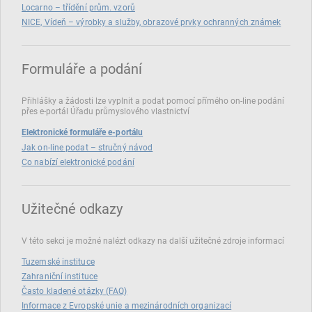
Locarno – třídění prům. vzorů
NICE, Vídeň – výrobky a služby, obrazové prvky ochranných známek
Formuláře a podání
Přihlášky a žádosti lze vyplnit a podat pomocí přímého on‑line podání
přes e‑portál Úřadu průmyslového vlastnictví
Elektronické formuláře e-portálu
Jak on-line podat – stručný návod
Co nabízí elektronické podání
Užitečné odkazy
V této sekci je možné nalézt odkazy na další užitečné zdroje informací
Tuzemské instituce
Zahraniční instituce
Často kladené otázky (FAQ)
Informace z Evropské unie a mezinárodních organizací