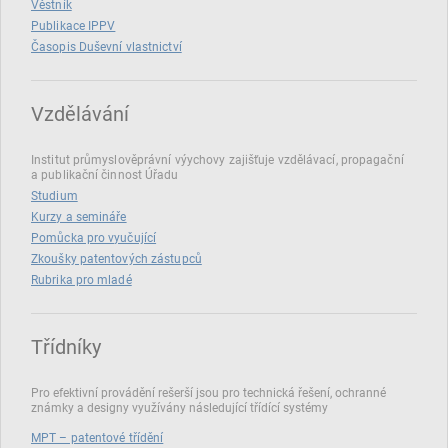
Věstník
Publikace IPPV
Časopis Duševní vlastnictví
Vzdělávání
Institut průmyslověprávní výychovy zajišťuje vzdělávací, propagační
a publikační činnost Úřadu
Studium
Kurzy a semináře
Pomůcka pro vyučující
Zkoušky patentových zástupců
Rubrika pro mladé
Třídníky
Pro efektivní provádění rešerší jsou pro technická řešení, ochranné
známky a designy využívány následující třídící systémy
MPT – patentové třídění