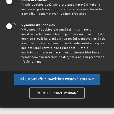
Funkční cookies
Vynálezy / Patenty
Trvalé cookies používáme pro zapamatování Vašeho
nastavení preferencí pro příští návštěvu našeho webu
a umožňují zapamatování Vašich předvoleb.
Užitné
vzory
Výkonnostní cookies
Výkonnostní cookies shromažďují informace o
navštívených stránkách a o způsobu využití webu. Tyto
cookies slouží ke zlepšení fungování webových stránek
Ochranné
známky
a umožňují nám zejména provádět relevantní úpravy za
účelem lepší uživatelské zkušenosti. Data o
návštěvnosti jsou na našem webu shromažďována a
vyhodnocována interním nástrojem a nejsou předávána
třetím stranám.
Průmyslové
vzory
PŘIJMOUT VŠE A NAVŠTÍVIT WEBOVÉ STRANKY
Označení původu
a zeměpisná
PŘIJMOUT POUZE VYBRANÉ
označení