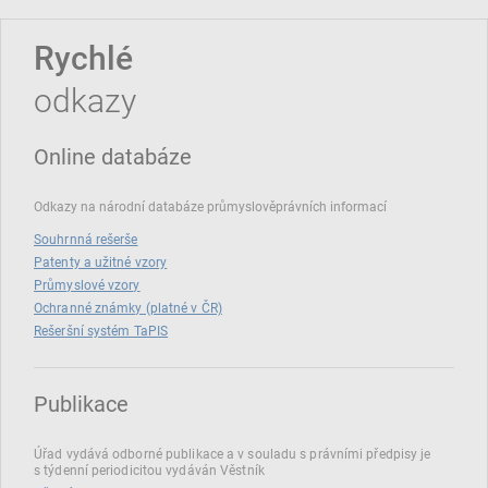
Rychlé
odkazy
Online databáze
Odkazy na národní databáze průmyslověprávních informací
Souhrnná rešerše
Patenty a užitné vzory
Průmyslové vzory
Ochranné známky (platné v ČR)
Rešeršní systém TaPIS
Publikace
Úřad vydává odborné publikace a v souladu s právními předpisy je
s týdenní periodicitou vydáván Věstník