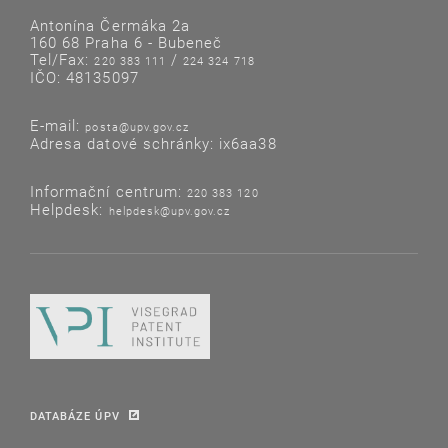
Antonína Čermáka 2a
160 68 Praha 6 - Bubeneč
Tel/Fax:
/
220 383 111
224 324 718
IČO: 48135097
E-mail:
posta@upv.gov.cz
Adresa datové schránky: ix6aa38
Informační centrum:
220 383 120
Helpdesk:
helpdesk@upv.gov.cz
DATABÁZE ÚPV