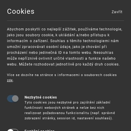
Cookies
Zavřít
MENU
Abychom poskytli co nejlepší zážitek, používáme technologie,
jako jsou soubory cookie, k ukládání a/nebo přístupu k
informacím o zařízení. Souhlas s těmito technologiemi nám
umožní zpracovávat osobní údaje, jako je chování při
procházení nebo jedinečná ID na tomto webu. Nesouhlas
může nepříznivě ovlivnit určité vlastnosti a funkce našeho
webu. Můžete rozhodovat jednotlivě pro každý druh cookies.
Více se dozvíte na stránce s informacemi o souborech cookies
VAROVÁNÍ
Finanční podpora
zde
.
Nevyžádané výzvy k uhrazení poplatku za
pro správu duševního vlastnictví pro malé a
registraci průmyslových práv
střední podniky
Nezbytné cookies
Tyto cookies jsou nezbytné pro zajištění základní
funkčnosti webových stránek a nelze bez nich
realizovat požadovanou funkcionalitu (např. správné
zobrazení stránky, session id, nastavení souhlasů).