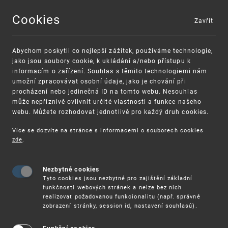
Cookies
Zavřít
MENU
Abychom poskytli co nejlepší zážitek, používáme technologie,
jako jsou soubory cookie, k ukládání a/nebo přístupu k
informacím o zařízení. Souhlas s těmito technologiemi nám
umožní zpracovávat osobní údaje, jako je chování při
procházení nebo jedinečná ID na tomto webu. Nesouhlas
může nepříznivě ovlivnit určité vlastnosti a funkce našeho
webu. Můžete rozhodovat jednotlivě pro každý druh cookies.
Více se dozvíte na stránce s informacemi o souborech cookies
VAROVÁNÍ
Finanční podpora
zde
.
Nevyžádané výzvy k uhrazení poplatku za
pro správu duševního vlastnictví pro malé a
registraci průmyslových práv
střední podniky
Nezbytné cookies
Tyto cookies jsou nezbytné pro zajištění základní
funkčnosti webových stránek a nelze bez nich
realizovat požadovanou funkcionalitu (např. správné
zobrazení stránky, session id, nastavení souhlasů).