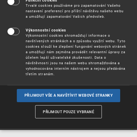
Funkční cookies
Vynálezy / Patenty
Trvalé cookies používáme pro zapamatování Vašeho
nastavení preferencí pro příští návštěvu našeho webu
a umožňují zapamatování Vašich předvoleb.
Užitné
vzory
Výkonnostní cookies
Výkonnostní cookies shromažďují informace o
navštívených stránkách a o způsobu využití webu. Tyto
cookies slouží ke zlepšení fungování webových stránek
Ochranné
známky
a umožňují nám zejména provádět relevantní úpravy za
účelem lepší uživatelské zkušenosti. Data o
návštěvnosti jsou na našem webu shromažďována a
vyhodnocována interním nástrojem a nejsou předávána
třetím stranám.
Průmyslové
vzory
PŘIJMOUT VŠE A NAVŠTÍVIT WEBOVÉ STRANKY
Označení původu
a zeměpisná
PŘIJMOUT POUZE VYBRANÉ
označení