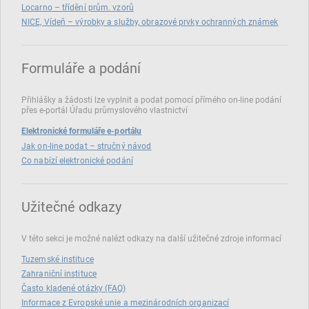
Locarno – třídění prům. vzorů
NICE, Vídeň – výrobky a služby, obrazové prvky ochranných známek
Formuláře a podání
Přihlášky a žádosti lze vyplnit a podat pomocí přímého on‑line podání
přes e‑portál Úřadu průmyslového vlastnictví
Elektronické formuláře e-portálu
Jak on-line podat – stručný návod
Co nabízí elektronické podání
Užitečné odkazy
V této sekci je možné nalézt odkazy na další užitečné zdroje informací
Tuzemské instituce
Zahraniční instituce
Často kladené otázky (FAQ)
Informace z Evropské unie a mezinárodních organizací