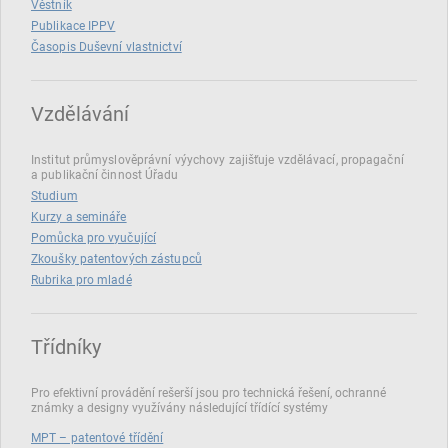
Věstník
Publikace IPPV
Časopis Duševní vlastnictví
Vzdělávání
Institut průmyslověprávní výychovy zajišťuje vzdělávací, propagační
a publikační činnost Úřadu
Studium
Kurzy a semináře
Pomůcka pro vyučující
Zkoušky patentových zástupců
Rubrika pro mladé
Třídníky
Pro efektivní provádění rešerší jsou pro technická řešení, ochranné
známky a designy využívány následující třídící systémy
MPT – patentové třídění