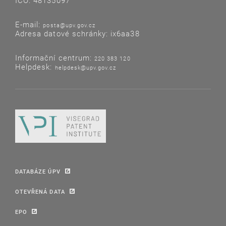
IČO: 48135097
E-mail:
posta@upv.gov.cz
Adresa datové schránky: ix6aa38
Informační centrum:
220 383 120
Helpdesk:
helpdesk@upv.gov.cz
DATABÁZE ÚPV
OTEVŘENÁ DATA
EPO