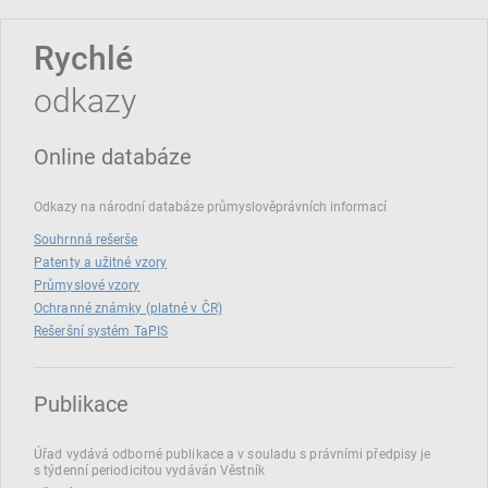
Rychlé
odkazy
Online databáze
Odkazy na národní databáze průmyslověprávních informací
Souhrnná rešerše
Patenty a užitné vzory
Průmyslové vzory
Ochranné známky (platné v ČR)
Rešeršní systém TaPIS
Publikace
Úřad vydává odborné publikace a v souladu s právními předpisy je
s týdenní periodicitou vydáván Věstník