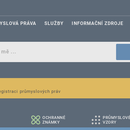
YSLOVÁ PRÁVA
SLUŽBY
INFORMAČNÍ ZDROJE
egistraci průmyslových práv
é a střední podniky
OCHRANNÉ
PRŮMYSLOV
ZNÁMKY
VZORY