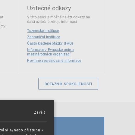
Užitečné odkazy
dat
V této sekci je možné nalézt odkazy na
s
další užitečné zdroje informací
ctví
Tuzemské instituce
Zahraniční instituce
Často kladené otázky (FAQ)
Informace z Evropské unie a
mezinárodních organizací
Povinně zveřejňované informace
DOTAZNÍK SPOKOJENOSTI
Zavřít
KALENDÁŘ
ádání a/nebo přístupu k