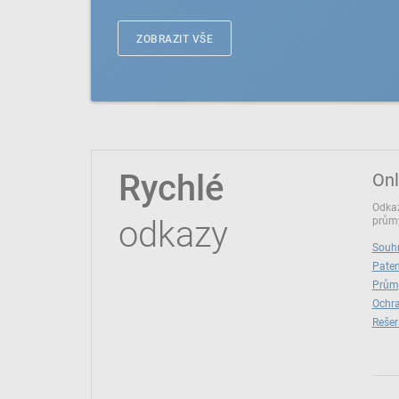
ZOBRAZIT VŠE
Rychlé
Onl
Odkaz
odkazy
průmy
Souhr
Paten
Prům
Ochra
Rešer