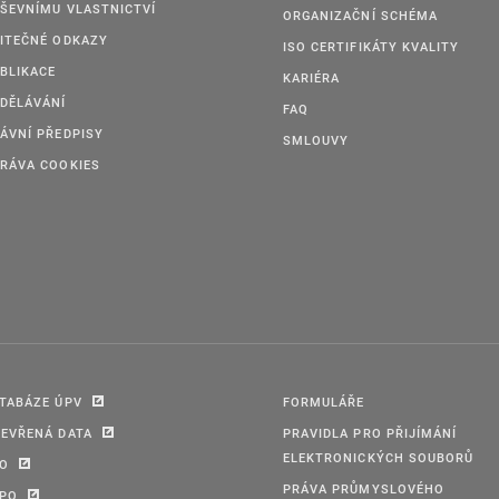
ŠEVNÍMU VLASTNICTVÍ
ORGANIZAČNÍ SCHÉMA
ITEČNÉ ODKAZY
ISO CERTIFIKÁTY KVALITY
BLIKACE
KARIÉRA
DĚLÁVÁNÍ
FAQ
ÁVNÍ PŘEDPISY
SMLOUVY
RÁVA COOKIES
TABÁZE ÚPV
FORMULÁŘE
EVŘENÁ DATA
PRAVIDLA PRO PŘIJÍMÁNÍ
ELEKTRONICKÝCH SOUBORŮ
PO
PRÁVA PRŮMYSLOVÉHO
IPO