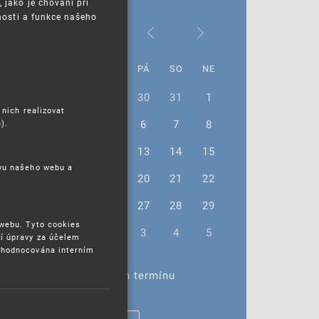
jako je chování při
nosti a funkce našeho
Leden 2023
PO
ÚT
ST
ČT
PÁ
SO
NE
26
27
28
29
30
31
1
 nich realizovat
2
3
4
5
6
7
8
).
9
10
11
12
13
14
15
ěvu našeho webu a
16
17
18
19
20
21
22
23
24
25
26
27
28
29
 webu. Tyto cookies
30
31
1
2
3
4
5
í úpravy za účelem
yhodnocována interním
Žádné akce ve vybraném termínu