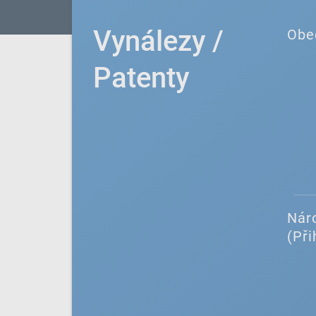
Vynálezy /
Obe
Patenty
Náro
(Při