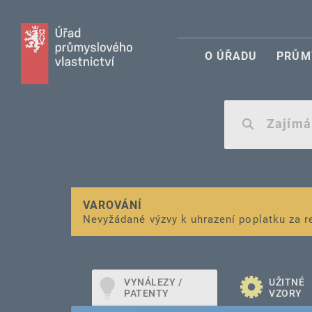
O ÚŘADU
PRŮM
VAROVÁNÍ
Finanční podpora
Nevyžádané výzvy k uhrazení poplatku za r
pro správu duševního vlastnictví pro mal
VYNÁLEZY /
UŽITNÉ
PATENTY
VZORY