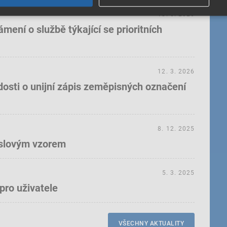
18. 5. 2026
ení o službě týkající se prioritních
12. 3. 2026
dosti o unijní zápis zeměpisných označení
8. 12. 2025
yslovým vzorem
5. 3. 2025
pro uživatele
VŠECHNY AKTUALITY