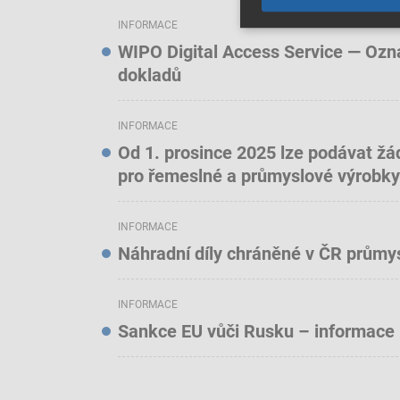
INFORMACE
WIPO Digital Access Service — Oznám
dokladů
INFORMACE
Od 1. prosince 2025 lze podávat žá
pro řemeslné a průmyslové výrobky
INFORMACE
Náhradní díly chráněné v ČR prům
INFORMACE
Sankce EU vůči Rusku – informace 