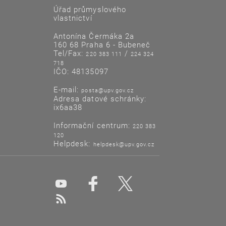
Úřad průmyslového
vlastnictví
Antonína Čermáka 2a
160 68 Praha 6 - Bubeneč
Tel/Fax:
/
220 383 111
224 324
718
IČO: 48135097
E-mail:
posta@upv.gov.cz
Adresa datové schránky:
ix6aa38
Informační centrum:
220 383
120
Helpdesk:
helpdesk@upv.gov.cz