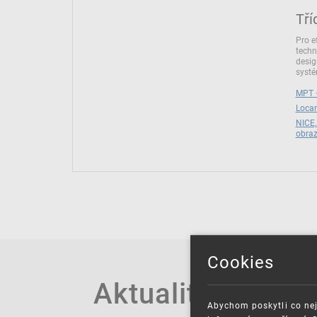
Tří
Pro e
techn
desig
syst
MPT –
Locar
NICE,
obra
Cookies
Aktuality
Abychom poskytli co nej