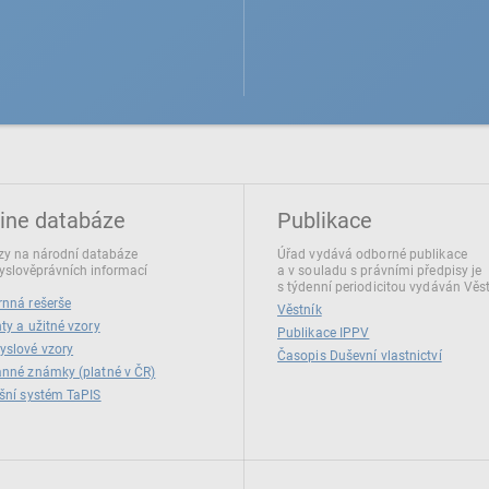
ine databáze
Publikace
y na národní databáze
Úřad vydává odborné publikace
slověprávních informací
a v souladu s právními předpisy je
s týdenní periodicitou vydáván Věs
nná rešerše
Věstník
ty a užitné vzory
Publikace IPPV
yslové vzory
Časopis Duševní vlastnictví
nné známky (platné v ČR)
šní systém TaPIS