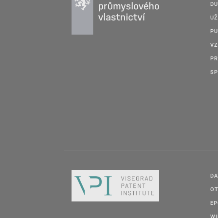
DU
UŽ
PU
VZ
PR
SP
DA
OT
E
W