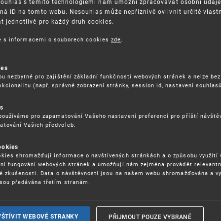
Souhlas s těmito technologiemi nám umožní zpracovávat osobní údaje, 
ná ID na tomto webu. Nesouhlas může nepříznivě ovlivnit určité vlast
 jednotlivě pro každý druh cookies.
3. 8. 2026
ce s informacemi o souborech cookies
zde
.
ckých služeb - 5.8.2026
ies
ou nezbytné pro zajištění základní funkčnosti webových stránek a nelze bez
17. 9. 2026
kcionalitu (např. správné zobrazení stránky, session id, nastavení souhlasů
rochu jinak (aneb když se značky hádají
es
používáme pro zapamatování Vašeho nastavení preferencí pro příští návšt
atování Vašich předvoleb.
22. 6. 2026
ookies
yzických tržištích nacházejících se mimo
kies shromažďují informace o navštívených stránkách a o způsobu využití
ém porušování IPR
ení fungování webových stránek a umožňují nám zejména provádět relevantn
ké zkušenosti. Data o návštěvnosti jsou na našem webu shromažďována a v
sou předávána třetím stranám.
22. 6. 2026
ny a vymáhání IPR ve třetích zemích
PŘIJMOUT POUZE VYBRANÉ
VŠTÍVIT WEBOVÉ STRANKY