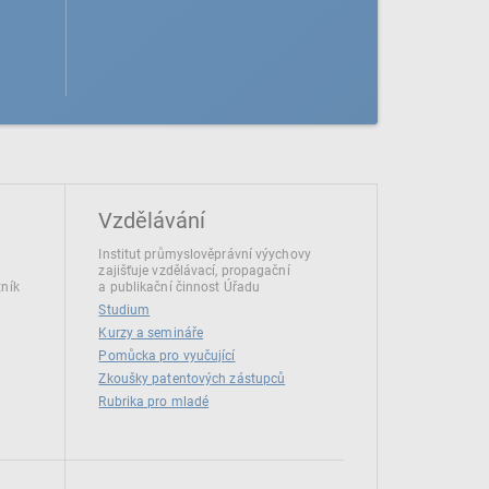
Vzdělávání
Institut průmyslověprávní výychovy
zajišťuje vzdělávací, propagační
tník
a publikační činnost Úřadu
Studium
Kurzy a semináře
Pomůcka pro vyučující
Zkoušky patentových zástupců
Rubrika pro mladé