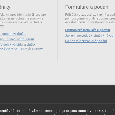
dníky
Formuláře a podání
fektivní provádění rešerší jsou pro
Přihlášky a žádosti lze vyplnit a po
ická řešení, ochranné známky a
pomocí přímého on‑line podání pře
ny využívány následující třídící
e‑portál Úřadu průmyslového vlastni
émy
Elektronické formuláře e-portálu
 patentové třídění
Jak on-line podat – stručný návod
no – třídění prům. vzorů
Co nabízí elektronické podání
 Vídeň – výrobky a služby,
zové prvky ochranných známek
lepší zážitek, používáme technologie, jako jsou soubory cookie, k ukl