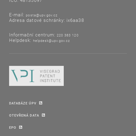
IČO: 48135097
E-mail:
posta@upv.gov.cz
Adresa datové schránky: ix6aa38
Informační centrum:
220 383 120
Helpdesk:
helpdesk@upv.gov.cz
DATABÁZE ÚPV
OTEVŘENÁ DATA
EPO