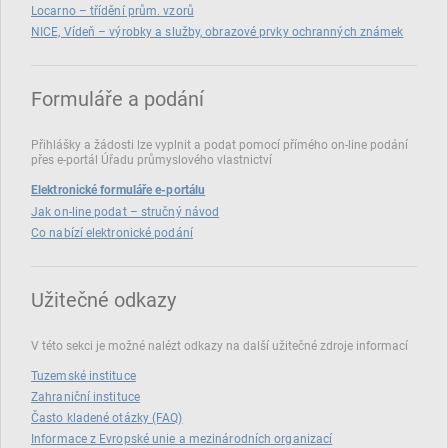
Locarno – třídění prům. vzorů
NICE, Vídeň – výrobky a služby, obrazové prvky ochranných známek
Formuláře a podání
Přihlášky a žádosti lze vyplnit a podat pomocí přímého on‑line podání
přes e‑portál Úřadu průmyslového vlastnictví
Elektronické formuláře e-portálu
Jak on-line podat – stručný návod
Co nabízí elektronické podání
Užitečné odkazy
V této sekci je možné nalézt odkazy na další užitečné zdroje informací
Tuzemské instituce
Zahraniční instituce
Často kladené otázky (FAQ)
Informace z Evropské unie a mezinárodních organizací