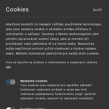
Cookies
Zavřít
MENU
Abychom poskytli co nejlepší zážitek, používáme technologie,
jako jsou soubory cookie, k ukládání a/nebo přístupu k
informacím o zařízení. Souhlas s těmito technologiemi nám
umožní zpracovávat osobní údaje, jako je chování při
procházení nebo jedinečná ID na tomto webu. Nesouhlas
může nepříznivě ovlivnit určité vlastnosti a funkce našeho
webu. Můžete rozhodovat jednotlivě pro každý druh cookies.
Více se dozvíte na stránce s informacemi o souborech cookies
VAROVÁNÍ
Finanční podpora
zde
.
Nevyžádané výzvy k uhrazení poplatku za
pro správu duševního vlastnictví pro malé a
registraci průmyslových práv
střední podniky
Nezbytné cookies
Tyto cookies jsou nezbytné pro zajištění základní
funkčnosti webových stránek a nelze bez nich
realizovat požadovanou funkcionalitu (např. správné
zobrazení stránky, session id, nastavení souhlasů).