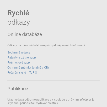
Rychlé
odkazy
Online databáze
Odkazy na národní databáze průmyslověprávních informací
Souhrnná rešerše
Patenty a užitné vzory
Průmyslové vzory
Ochranné známky (platné v ČR)
Rešeršní systém TaPIS
Publikace
Úřad vydává odborné publikace a v souladu s právními předpisy je
s týdenní periodicitou vydáván Věstník