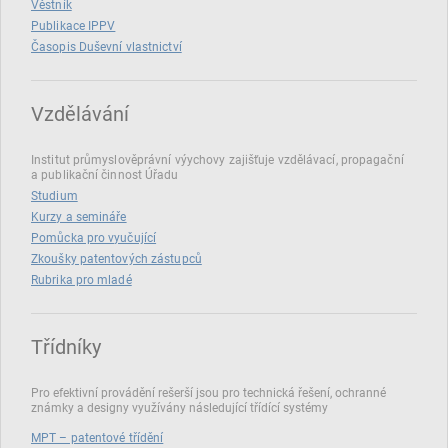
Věstník
Publikace IPPV
Časopis Duševní vlastnictví
Vzdělávání
Institut průmyslověprávní výychovy zajišťuje vzdělávací, propagační
a publikační činnost Úřadu
Studium
Kurzy a semináře
Pomůcka pro vyučující
Zkoušky patentových zástupců
Rubrika pro mladé
Třídníky
Pro efektivní provádění rešerší jsou pro technická řešení, ochranné
známky a designy využívány následující třídící systémy
MPT – patentové třídění