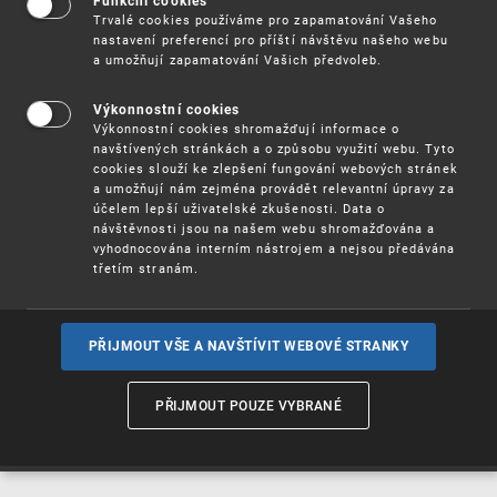
Funkční cookies
Vynálezy / Patenty
Trvalé cookies používáme pro zapamatování Vašeho
nastavení preferencí pro příští návštěvu našeho webu
a umožňují zapamatování Vašich předvoleb.
Užitné
vzory
Výkonnostní cookies
Výkonnostní cookies shromažďují informace o
navštívených stránkách a o způsobu využití webu. Tyto
cookies slouží ke zlepšení fungování webových stránek
Ochranné
známky
a umožňují nám zejména provádět relevantní úpravy za
účelem lepší uživatelské zkušenosti. Data o
návštěvnosti jsou na našem webu shromažďována a
vyhodnocována interním nástrojem a nejsou předávána
třetím stranám.
Průmyslové
vzory
PŘIJMOUT VŠE A NAVŠTÍVIT WEBOVÉ STRANKY
Označení původu
a zeměpisná
PŘIJMOUT POUZE VYBRANÉ
označení