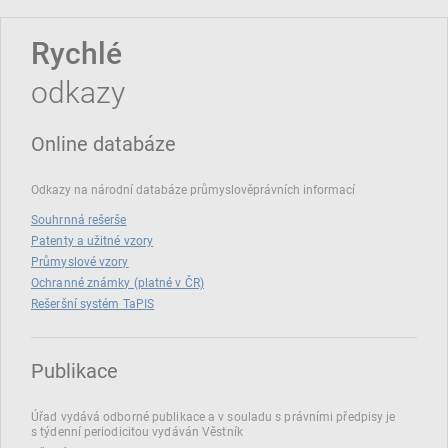
Rychlé
odkazy
Online databáze
Odkazy na národní databáze průmyslověprávních informací
Souhrnná rešerše
Patenty a užitné vzory
Průmyslové vzory
Ochranné známky (platné v ČR)
Rešeršní systém TaPIS
Publikace
Úřad vydává odborné publikace a v souladu s právními předpisy je
s týdenní periodicitou vydáván Věstník