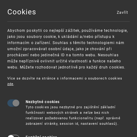
Cookies
Zavřít
MENU
Abychom poskytli co nejlepší zážitek, používáme technologie,
jako jsou soubory cookie, k ukládání a/nebo přístupu k
informacím o zařízení. Souhlas s těmito technologiemi nám
umožní zpracovávat osobní údaje, jako je chování při
procházení nebo jedinečná ID na tomto webu. Nesouhlas
může nepříznivě ovlivnit určité vlastnosti a funkce našeho
webu. Můžete rozhodovat jednotlivě pro každý druh cookies.
Více se dozvíte na stránce s informacemi o souborech cookies
VAROVÁNÍ
Finanční podpora
zde
.
Nevyžádané výzvy k uhrazení poplatku za
pro správu duševního vlastnictví pro malé a
registraci průmyslových práv
střední podniky
Nezbytné cookies
Tyto cookies jsou nezbytné pro zajištění základní
funkčnosti webových stránek a nelze bez nich
realizovat požadovanou funkcionalitu (např. správné
zobrazení stránky, session id, nastavení souhlasů).