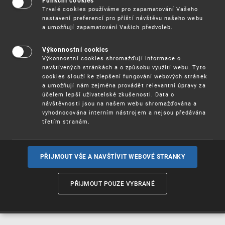
Funkční cookies
Vynálezy / Patenty
Trvalé cookies používáme pro zapamatování Vašeho
nastavení preferencí pro příští návštěvu našeho webu
a umožňují zapamatování Vašich předvoleb.
Užitné
vzory
Výkonnostní cookies
Výkonnostní cookies shromažďují informace o
navštívených stránkách a o způsobu využití webu. Tyto
cookies slouží ke zlepšení fungování webových stránek
Ochranné
známky
a umožňují nám zejména provádět relevantní úpravy za
účelem lepší uživatelské zkušenosti. Data o
návštěvnosti jsou na našem webu shromažďována a
vyhodnocována interním nástrojem a nejsou předávána
třetím stranám.
Průmyslové
vzory
PŘIJMOUT VŠE A NAVŠTÍVIT WEBOVÉ STRANKY
Označení původu
a zeměpisná
PŘIJMOUT POUZE VYBRANÉ
označení