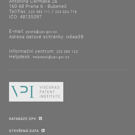
Antonína Čermáka 2a
160 68 Praha 6 - Bubeneč
Tel/Fax:
/
220 383 111
224 324 718
IČO: 48135097
E-mail:
posta@upv.gov.cz
Adresa datové schránky: ix6aa38
Informační centrum:
220 383 120
Helpdesk:
helpdesk@upv.gov.cz
DATABÁZE ÚPV
OTEVŘENÁ DATA