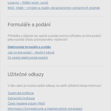
Locarno – třídění prům. vzorů
NICE, Vídeň – výrobky a služby, obrazové prvky ochranných známek
Formuláře a podání
Přihlášky a žádosti lze vyplnit a podat pomocí přímého on‑line podání
přes e‑portál Úřadu průmyslového vlastnictví
Elektronické formuláře e-portálu
Jak on-line podat – stručný návod
Co nabízí elektronické podání
Užitečné odkazy
V této sekci je možné nalézt odkazy na další užitečné zdroje informací
Tuzemské instituce
Zahraniční instituce
Často kladené otázky (FAQ)
Informace z Evropské unie a mezinárodních organizací