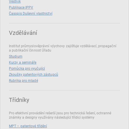
Věstník
Publikace IPPV
Časopis Duševní vlastnictví
Vzdělávání
Institut průmyslověprávní výychovy zajišťuje vzdělávací, propagační
a publikační činnost Úřadu
Studium
Kurzy a semináře
Pomůcka pro vyučující
Zkoušky patentových zástupců
Rubrika pro mladé
Třídníky
Pro efektivní provádění rešerší jsou pro technická řešení, ochranné
známky a designy využívány následující třídící systémy
MPT – patentové třídění