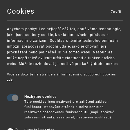
Cookies
Zavřít
MENU
Abychom poskytli co nejlepší zážitek, používáme technologie,
jako jsou soubory cookie, k ukládání a/nebo přístupu k
informacím o zařízení. Souhlas s těmito technologiemi nám
umožní zpracovávat osobní údaje, jako je chování při
procházení nebo jedinečná ID na tomto webu. Nesouhlas
může nepříznivě ovlivnit určité vlastnosti a funkce našeho
webu. Můžete rozhodovat jednotlivě pro každý druh cookies.
Více se dozvíte na stránce s informacemi o souborech cookies
zde
.
UPV
PRŮMYSLOVÁ PRÁVA
TOPOGRAFIE
POLOVODIČOVÝCH VÝROBKŮ
POPLATKY
Nezbytné cookies
Tyto cookies jsou nezbytné pro zajištění základní
funkčnosti webových stránek a nelze bez nich
Poplatky
realizovat požadovanou funkcionalitu (např. správné
zobrazení stránky, session id, nastavení souhlasů).
Přehled poplatků spojených s úkony řízení o topografiích