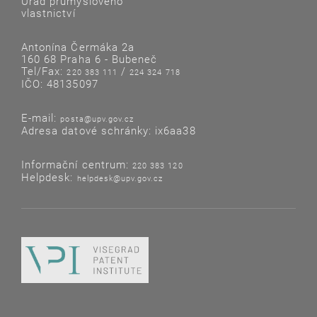
Úřad průmyslového
vlastnictví
Antonína Čermáka 2a
160 68 Praha 6 - Bubeneč
Tel/Fax:
/
220 383 111
224 324 718
IČO: 48135097
E-mail:
posta@upv.gov.cz
Adresa datové schránky: ix6aa38
Informační centrum:
220 383 120
Helpdesk:
helpdesk@upv.gov.cz