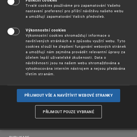
Funkční cookies
polovodičových výrobků a s prodlužováním platnosti
Trvalé cookies používáme pro zapamatování Vašeho
nastavení preferencí pro příští návštěvu našeho webu
topografií polovodičových výrobků naleznete v sekci
a umožňují zapamatování Vašich předvoleb.
Poplatky → Topografie polovodičových výrobků
.
Výkonnostní cookies
Výkonnostní cookies shromažďují informace o
navštívených stránkách a o způsobu využití webu. Tyto
cookies slouží ke zlepšení fungování webových stránek
a umožňují nám zejména provádět relevantní úpravy za
účelem lepší uživatelské zkušenosti. Data o
návštěvnosti jsou na našem webu shromažďována a
vyhodnocována interním nástrojem a nejsou předávána
třetím stranám.
PŘIJMOUT VŠE A NAVŠTÍVIT WEBOVÉ STRANKY
PŘIJMOUT POUZE VYBRANÉ
PROSAZOVÁNÍ PRÁV K DUŠEVNÍMU VLASTNICTVÍ
UŽITEČNÉ ODKAZY