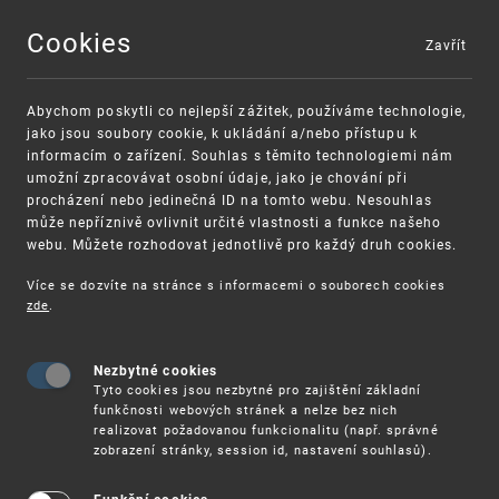
Cookies
Zavřít
MENU
Abychom poskytli co nejlepší zážitek, používáme technologie,
jako jsou soubory cookie, k ukládání a/nebo přístupu k
informacím o zařízení. Souhlas s těmito technologiemi nám
umožní zpracovávat osobní údaje, jako je chování při
procházení nebo jedinečná ID na tomto webu. Nesouhlas
může nepříznivě ovlivnit určité vlastnosti a funkce našeho
webu. Můžete rozhodovat jednotlivě pro každý druh cookies.
Více se dozvíte na stránce s informacemi o souborech cookies
zde
.
UPV
AKTUALITY
NOVINKY
Žádné články nebyly nalezeny
Nezbytné cookies
Tyto cookies jsou nezbytné pro zajištění základní
funkčnosti webových stránek a nelze bez nich
realizovat požadovanou funkcionalitu (např. správné
zobrazení stránky, session id, nastavení souhlasů).