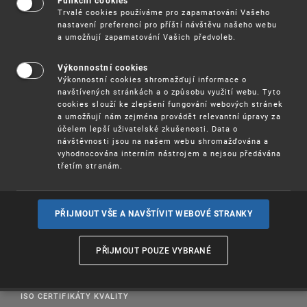
Funkční cookies
Trvalé cookies používáme pro zapamatování Vašeho
nastavení preferencí pro příští návštěvu našeho webu
a umožňují zapamatování Vašich předvoleb.
Výkonnostní cookies
PROSAZOVÁNÍ PRÁV K DUŠEVNÍMU VLASTNICTVÍ
Výkonnostní cookies shromažďují informace o
navštívených stránkách a o způsobu využití webu. Tyto
UŽITEČNÉ ODKAZY
cookies slouží ke zlepšení fungování webových stránek
a umožňují nám zejména provádět relevantní úpravy za
účelem lepší uživatelské zkušenosti. Data o
PUBLIKACE
návštěvnosti jsou na našem webu shromažďována a
vyhodnocována interním nástrojem a nejsou předávána
VZDĚLÁVÁNÍ
třetím stranám.
PRÁVNÍ PŘEDPISY
SPRÁVA COOKIES
PŘIJMOUT VŠE A NAVŠTÍVIT WEBOVÉ STRANKY
GDPR
PŘIJMOUT POUZE VYBRANÉ
ORGANIZAČNÍ SCHÉMA
ISO CERTIFIKÁTY KVALITY