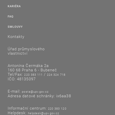
KARIÉRA
FAQ
SMLOUVY
Kontakty
Úřad průmyslového
vlastnictví
Antonína Čermáka 2a
160 68 Praha 6 - Bubeneč
Tel/Fax:
/
220 383 111
224 324 718
IČO: 48135097
E-mail:
posta@upv.gov.cz
Adresa datové schránky: ix6aa38
Informační centrum:
220 383 120
Helpdesk:
helpdesk@upv.gov.cz