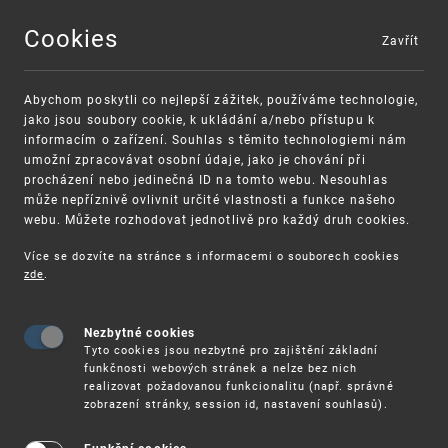
Cookies
Zavřít
MENU
Abychom poskytli co nejlepší zážitek, používáme technologie,
jako jsou soubory cookie, k ukládání a/nebo přístupu k
informacím o zařízení. Souhlas s těmito technologiemi nám
umožní zpracovávat osobní údaje, jako je chování při
procházení nebo jedinečná ID na tomto webu. Nesouhlas
může nepříznivě ovlivnit určité vlastnosti a funkce našeho
webu. Můžete rozhodovat jednotlivě pro každý druh cookies.
Více se dozvíte na stránce s informacemi o souborech cookies
zde
.
UPV
AKTUALITY
AKCE
SEMINÁŘE
Nezbytné cookies
17. 9. – Seminář: Známkové právo
Tyto cookies jsou nezbytné pro zajištění základní
trochu jinak (aneb když se značky
funkčnosti webových stránek a nelze bez nich
realizovat požadovanou funkcionalitu (např. správné
hádají pohledem rozkladových
zobrazení stránky, session id, nastavení souhlasů).
oddělení)