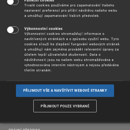
Funkční cookies
Trvalé cookies používáme pro zapamatování Vašeho
17. 9. 2026
nastavení preferencí pro příští návštěvu našeho webu
a umožňují zapamatování Vašich předvoleb.
Výkonnostní cookies
Výkonnostní cookies shromažďují informace o
navštívených stránkách a o způsobu využití webu. Tyto
cookies slouží ke zlepšení fungování webových stránek
a umožňují nám zejména provádět relevantní úpravy za
účelem lepší uživatelské zkušenosti. Data o
návštěvnosti jsou na našem webu shromažďována a
vyhodnocována interním nástrojem a nejsou předávána
třetím stranám.
PROSAZOVÁNÍ PRÁV K DUŠEVNÍMU VLASTNICTVÍ
PŘIJMOUT VŠE A NAVŠTÍVIT WEBOVÉ STRANKY
UŽITEČNÉ ODKAZY
PŘIJMOUT POUZE VYBRANÉ
PUBLIKACE
VZDĚLÁVÁNÍ
PRÁVNÍ PŘEDPISY