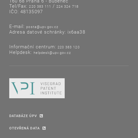
160 68 Praha 6 - Bubeneč
Tel/Fax:
/
220 383 111
224 324 718
IČO: 48135097
E-mail:
posta@upv.gov.cz
Adresa datové schránky: ix6aa38
Informační centrum:
220 383 120
Helpdesk:
helpdesk@upv.gov.cz
DATABÁZE ÚPV
OTEVŘENÁ DATA