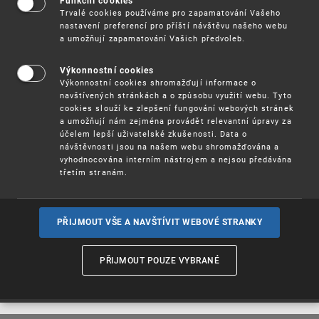
Funkční cookies
Trvalé cookies používáme pro zapamatování Vašeho
Vzhledem k nejisté pandemické situaci zatím
nastavení preferencí pro příští návštěvu našeho webu
neindikujeme, v jakém formátu se jednotlivé akce
a umožňují zapamatování Vašich předvoleb.
uskuteční. Podrobnější informace budou postupně
k dispozici v registračním systému a v
Výkonnostní cookies
pozvánkách, které budeme k jednotlivým akcím
Výkonnostní cookies shromažďují informace o
zveřejňovat.
navštívených stránkách a o způsobu využití webu. Tyto
cookies slouží ke zlepšení fungování webových stránek
Všechny akce jsou volně přístupné, účast na nich
a umožňují nám zejména provádět relevantní úpravy za
není nijak zpoplatněna.
účelem lepší uživatelské zkušenosti. Data o
návštěvnosti jsou na našem webu shromažďována a
vyhodnocována interním nástrojem a nejsou předávána
K přihlášení na jednotlivé akce použijte náš
třetím stranám.
registrační systém, který je dostupný na adrese
events.up
v.cz nebo v sekci Vzdělávání na webu
upv.gov.cz
.
PŘIJMOUT VŠE A NAVŠTÍVIT WEBOVÉ STRANKY
Těšíme se na setkání s Vámi.
PŘIJMOUT POUZE VYBRANÉ
Podzimní semináře 2021
(pdf, 739 kB)