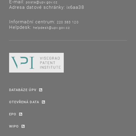
E-mail:
posta@upv.gov.cz
Adresa datové schránky: ix6aa38
Informační centrum:
220 383 120
Helpdesk:
helpdesk@upv.gov.cz
DATABÁZE ÚPV
OTEVŘENÁ DATA
EPO
WIPO