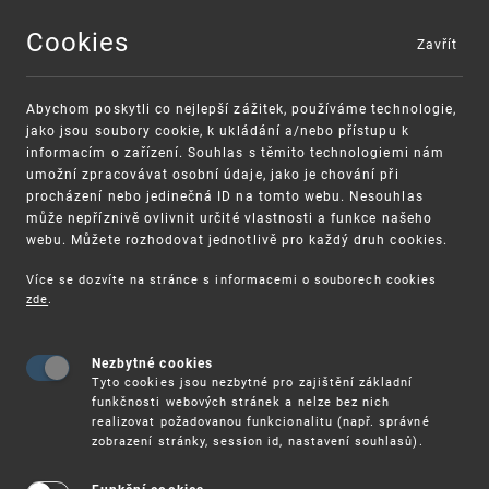
Cookies
Zavřít
MENU
Abychom poskytli co nejlepší zážitek, používáme technologie,
jako jsou soubory cookie, k ukládání a/nebo přístupu k
informacím o zařízení. Souhlas s těmito technologiemi nám
umožní zpracovávat osobní údaje, jako je chování při
procházení nebo jedinečná ID na tomto webu. Nesouhlas
může nepříznivě ovlivnit určité vlastnosti a funkce našeho
webu. Můžete rozhodovat jednotlivě pro každý druh cookies.
Více se dozvíte na stránce s informacemi o souborech cookies
zde
.
UPV
PODZIMNÍ SEMINÁŘE PRO VEŘEJNOST
Nezbytné cookies
Ve druhé polovině roku 2021 pro Vás v Úřadě
Tyto cookies jsou nezbytné pro zajištění základní
průmyslového vlastnictví chystáme několik
funkčnosti webových stránek a nelze bez nich
vzdělávacích akcí. Jsou určeny nejširší veřejnosti
realizovat požadovanou funkcionalitu (např. správné
a mají za úkol seznámit účastníky s jednotlivými
zobrazení stránky, session id, nastavení souhlasů).
instituty průmyslověprávní ochrany a s
vyhledáváním informací o nich.