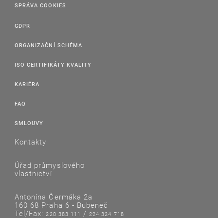
SPRÁVA COOKIES
GDPR
ORGANIZAČNÍ SCHÉMA
ISO CERTIFIKÁTY KVALITY
KARIÉRA
FAQ
SMLOUVY
Kontakty
Úřad průmyslového
vlastnictví
Antonína Čermáka 2a
160 68 Praha 6 - Bubeneč
Tel/Fax:
/
220 383 111
224 324 718