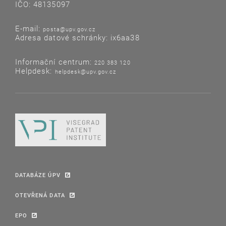
IČO: 48135097
E-mail:
posta@upv.gov.cz
Adresa datové schránky: ix6aa38
Informační centrum:
220 383 120
Helpdesk:
helpdesk@upv.gov.cz
DATABÁZE ÚPV
OTEVŘENÁ DATA
EPO