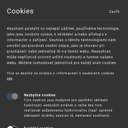
Cookies
Zavřít
MENU
Abychom poskytli co nejlepší zážitek, používáme technologie,
jako jsou soubory cookie, k ukládání a/nebo přístupu k
informacím o zařízení. Souhlas s těmito technologiemi nám
umožní zpracovávat osobní údaje, jako je chování při
procházení nebo jedinečná ID na tomto webu. Nesouhlas
může nepříznivě ovlivnit určité vlastnosti a funkce našeho
webu. Můžete rozhodovat jednotlivě pro každý druh cookies.
Více se dozvíte na stránce s informacemi o souborech cookies
zde
.
UPV
OD 25. 5. – WEBINÁŘE WIPO: ON RESPECT FOR IN
Nezbytné cookies
Od 25. 5. – Webináře WIPO: On Respect
Tyto cookies jsou nezbytné pro zajištění základní
for Intellectual Property (IP)
funkčnosti webových stránek a nelze bez nich
realizovat požadovanou funkcionalitu (např. správné
zobrazení stránky, session id, nastavení souhlasů).
Již tuto středu,
25. května 2022 od 13 hodin
započne série webinářů WIPO (Světový úřad pro