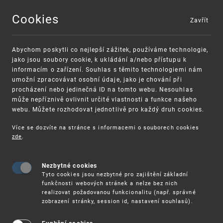
Cookies
Zavřít
MENU
Abychom poskytli co nejlepší zážitek, používáme technologie,
jako jsou soubory cookie, k ukládání a/nebo přístupu k
informacím o zařízení. Souhlas s těmito technologiemi nám
umožní zpracovávat osobní údaje, jako je chování při
procházení nebo jedinečná ID na tomto webu. Nesouhlas
může nepříznivě ovlivnit určité vlastnosti a funkce našeho
webu. Můžete rozhodovat jednotlivě pro každý druh cookies.
Více se dozvíte na stránce s informacemi o souborech cookies
zde
.
UPV
7. 12. - TRANSFERA TECHNOLOGY DAY
Nezbytné cookies
Spolek Transfera.cz ve spolupráci s agenturou
Tyto cookies jsou nezbytné pro zajištění základní
CzechInvest pořádá dne
7. 12. 2020
od 9.00 do
funkčnosti webových stránek a nelze bez nich
14.00 hodin první
Transfera Technology Day
.
realizovat požadovanou funkcionalitu (např. správné
zobrazení stránky, session id, nastavení souhlasů).
V rámci akce, která propojuje českou vědu a
business prostředí, dojde ke zhodnocení