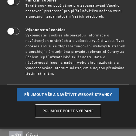
Funkční cookies
komerčního potenciálu nových vědeckých výstupů
Trvalé cookies používáme pro zapamatování Vašeho
a poskytnutí zpětné vazby jejich tvůrcům.
nastavení preferencí pro příští návštěvu našeho webu
Konkrétní záměry obdrží od odborné poroty
a umožňují zapamatování Vašich předvoleb.
složené z investorů, developerů a renomovaných
poradců například doporučení pro zvýšení
Výkonnostní cookies
atraktivnosti, aby technologie lépe oslovila
Výkonnostní cookies shromažďují informace o
potencionální investiční partnery. Cílem je nejen
navštívených stránkách a o způsobu využití webu. Tyto
pomoci projektovým záměrům, které se
cookies slouží ke zlepšení fungování webových stránek
probojovaly do užšího finále s jejich dalšími
a umožňují nám zejména provádět relevantní úpravy za
kroky, ale účastníkům nastínit, co může být při
účelem lepší uživatelské zkušenosti. Data o
transferu technologií a poznatků z pohledu
návštěvnosti jsou na našem webu shromažďována a
businessu klíčové.
vyhodnocována interním nástrojem a nejsou předávána
třetím stranám.
Více informací
Oficiální online přenos
PŘIJMOUT VŠE A NAVŠTÍVIT WEBOVÉ STRANKY
PŘIJMOUT POUZE VYBRANÉ