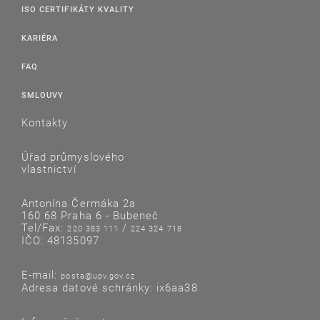
ISO CERTIFIKÁTY KVALITY
KARIÉRA
FAQ
SMLOUVY
Kontakty
Úřad průmyslového
vlastnictví
Antonína Čermáka 2a
160 68 Praha 6 - Bubeneč
Tel/Fax:
/
220 383 111
224 324 718
IČO: 48135097
E-mail:
posta@upv.gov.cz
Adresa datové schránky: ix6aa38