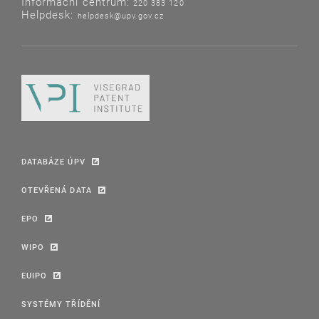
Informační centrum:
220 383 120
Helpdesk:
helpdesk@upv.gov.cz
DATABÁZE ÚPV
OTEVŘENÁ DATA
EPO
WIPO
EUIPO
SYSTÉMY TŘÍDĚNÍ