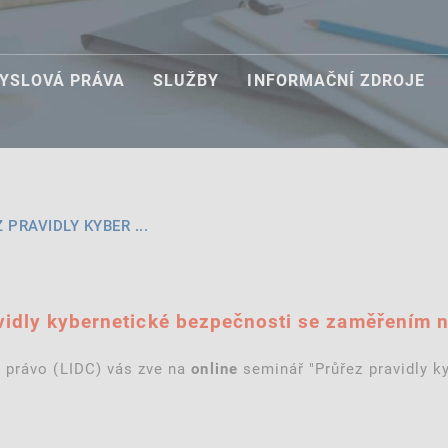
YSLOVÁ PRÁVA
SLUŽBY
INFORMAČNÍ ZDROJE
 PRAVIDLY KYBER ...
avidly kybernetické bezpečnosti se zaměřením n
 právo (LIDC) vás zve na
seminář "Průřez pravidly k
online