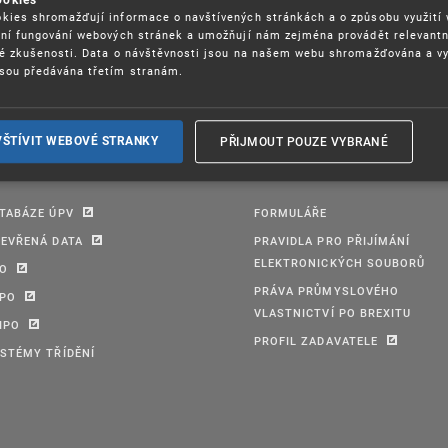
ookies
kies shromažďují informace o navštívených stránkách a o způsobu využití
ení fungování webových stránek a umožňují nám zejména provádět relevantn
ké zkušenosti. Data o návštěvnosti jsou na našem webu shromažďována a v
sou předávána třetím stranám.
PŘIJMOUT POUZE VYBRANÉ
VŠTÍVIT WEBOVÉ STRANKY
TABÁZE ÚPV
FORMULÁŘE
EVŘENÁ DATA
PRAVIDLA PRO PŘIJÍMÁNÍ
ELEKTRONICKÝCH SOUBORŮ
PO
PRÁVA PRŮMYSLOVÉHO
IPO
VLASTNICTVÍ PO BREXITU
IPO
PROFIL ZADAVATELE
STÉMY TŘÍDĚNÍ