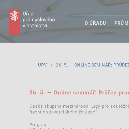
O ÚŘADU
PRŮM
UPV
26. 5. — ONLINE SEMINÁŘ: PRŮŘEZ
26. 5. — Online seminář: Průřez pr
Česká skupina mezinárodní Ligy pro soutěžní
řízení dodavatelského řetězce".
Program: