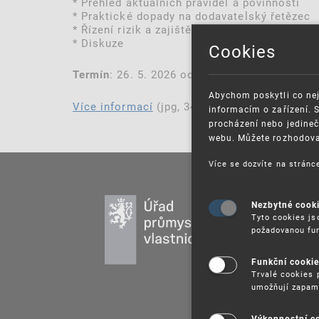
* Přehled aktuálních pravidel a povinností
* Praktické dopady na dodavatelský řetězec
* Řízení rizik a zajištění souladu (compliance
* Diskuze
Cookies
: 26. 5. 2026 od 12:00 h.
Termín
Abychom poskytli co nej
Více informací
(jpg, 349 kB)
informacím o zařízení. 
procházení nebo jedineč
webu. Můžete rozhodovat
Více se dozvíte na strán
PR
Nezbytné cook
Tyto cookies js
DU
požadovanou fun
UŽ
PU
Funkční cooki
Trvalé cookies 
VZ
umožňují zapam
PR
SP