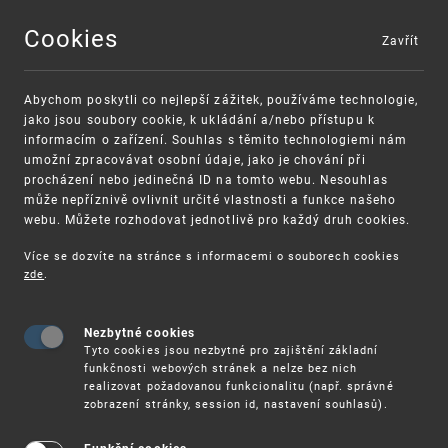
Cookies
Zavřít
MENU
Abychom poskytli co nejlepší zážitek, používáme technologie,
jako jsou soubory cookie, k ukládání a/nebo přístupu k
informacím o zařízení. Souhlas s těmito technologiemi nám
umožní zpracovávat osobní údaje, jako je chování při
procházení nebo jedinečná ID na tomto webu. Nesouhlas
může nepříznivě ovlivnit určité vlastnosti a funkce našeho
webu. Můžete rozhodovat jednotlivě pro každý druh cookies.
Více se dozvíte na stránce s informacemi o souborech cookies
zde
.
UPV
26. 10. – ONLINE SEMINÁŘ: DATABÁZE MADRID
Nezbytné cookies
26. 10. – Online seminář: Databáze
Tyto cookies jsou nezbytné pro zajištění základní
„Madrid Monitor"
funkčnosti webových stránek a nelze bez nich
realizovat požadovanou funkcionalitu (např. správné
zobrazení stránky, session id, nastavení souhlasů).
Úřad průmyslového vlastnictví pořádá pro
veřejnost online seminář k databázi