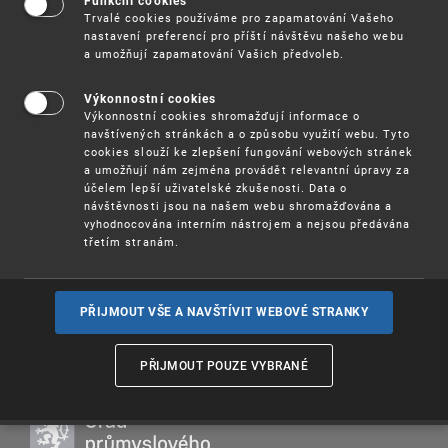
Madrid Monitor
. V průběhu semináře se
Funkční cookies
Trvalé cookies používáme pro zapamatování Vašeho
účastníci seznámí s obsahem a základními
nastavení preferencí pro příští návštěvu našeho webu
funkcionalitami databáze.
a umožňují zapamatování Vašich předvoleb.
: 26. 10. 2022 od 9, 00 hodin
--Kdy
Výkonnostní cookies
Výkonnostní cookies shromažďují informace o
Účast na semináři je
.
zdarma
navštívených stránkách a o způsobu využití webu. Tyto
cookies slouží ke zlepšení fungování webových stránek
a umožňují nám zejména provádět relevantní úpravy za
Více informací
(pdf, 145 kB)
účelem lepší uživatelské zkušenosti. Data o
návštěvnosti jsou na našem webu shromažďována a
REGISTRUJTE SE, prosím, prostřednictvím
vyhodnocována interním nástrojem a nejsou předávána
systému „
Semináře
“.
třetím stranám.
PŘIJMOUT VŠE A NAVŠTÍVIT WEBOVÉ STRANKY
PŘIJMOUT POUZE VYBRANÉ