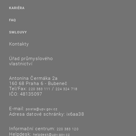
KARIÉRA
FAQ
SMLOUVY
Kontakty
Úřad průmyslového
vlastnictví
Antonína Čermáka 2a
160 68 Praha 6 - Bubeneč
Tel/Fax:
/
220 383 111
224 324 718
IČO: 48135097
E-mail:
posta@upv.gov.cz
Adresa datové schránky: ix6aa38
Informační centrum:
220 383 120
Helpdesk:
helpdesk@upv.gov.cz