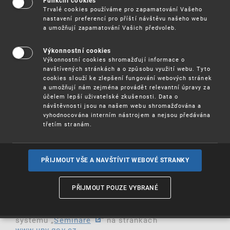
ochraně práv na označení pro podnikatele,
Funkční cookies
Trvalé cookies používáme pro zapamatování Vašeho
studenty i širší veřejnost.
nastavení preferencí pro příští návštěvu našeho webu
a umožňují zapamatování Vašich předvoleb.
:
Program semináře
* Národní ochranná známka (povaha a účel
Výkonnostní cookies
ochranné známky, druhy ochranných známek,
Výkonnostní cookies shromažďují informace o
řízení o přihlášce ochranné známky, náležitosti
navštívených stránkách a o způsobu využití webu. Tyto
přihlášky, překážky zápisné způsobilosti , detaily
cookies slouží ke zlepšení fungování webových stránek
řízení, práva vlastníka ochranné známky, jejich
a umožňují nám zejména provádět relevantní úpravy za
porušení a vymáhání)
účelem lepší uživatelské zkušenosti. Data o
* Ochranná známka Evropské unie (řízení o
návštěvnosti jsou na našem webu shromažďována a
ochranné známce EU, náležitosti přihlášky,
vyhodnocována interním nástrojem a nejsou předávána
podmínky zápisné způsobilosti, detaily řízení,
třetím stranám.
konvergenční programy - Společná prohlášení.)
: 19. 10. 2022 od 9.30 h
--Termín
PŘIJMOUT VŠE A NAVŠTÍVIT WEBOVÉ STRANKY
Účast na semináři je
.
zdarma
Více informací
(pdf, 120 kB)
PŘIJMOUT POUZE VYBRANÉ
, prosím, prostřednictvím
REGISTRUJTE SE
systému „
Semináře
“ na stránkách
www.upv.gov.cz
.