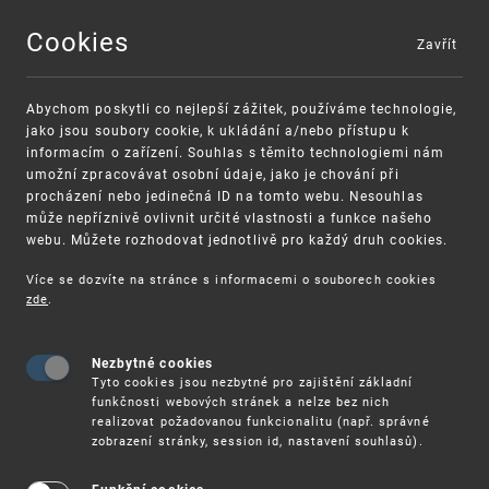
Cookies
Zavřít
MENU
Abychom poskytli co nejlepší zážitek, používáme technologie,
jako jsou soubory cookie, k ukládání a/nebo přístupu k
informacím o zařízení. Souhlas s těmito technologiemi nám
umožní zpracovávat osobní údaje, jako je chování při
procházení nebo jedinečná ID na tomto webu. Nesouhlas
může nepříznivě ovlivnit určité vlastnosti a funkce našeho
webu. Můžete rozhodovat jednotlivě pro každý druh cookies.
Více se dozvíte na stránce s informacemi o souborech cookies
zde
.
UPV
19. 10. – ONLINE SEMINÁŘ: OCHRANNÉ ZNÁMK
Nezbytné cookies
19. 10. – Online seminář: Ochranné
Tyto cookies jsou nezbytné pro zajištění základní
známky
funkčnosti webových stránek a nelze bez nich
realizovat požadovanou funkcionalitu (např. správné
zobrazení stránky, session id, nastavení souhlasů).
Úřad průmyslového vlastnictví pořádá online
seminář zaměřený na základní informace o