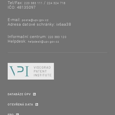
Tel/Fax:
/
220 383 111
224 324 718
IČO: 48135097
E-mail:
posta@upv.gov.cz
Adresa datové schránky: ix6aa38
Informační centrum:
220 383 120
Helpdesk:
helpdesk@upv.gov.cz
DATABÁZE ÚPV
OTEVŘENÁ DATA
EPO