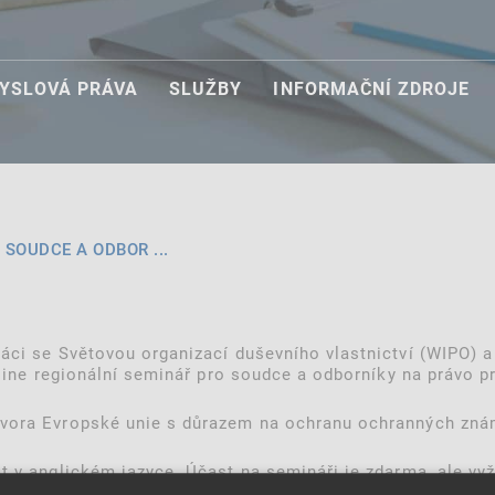
YSLOVÁ PRÁVA
SLUŽBY
INFORMAČNÍ ZDROJE
 SOUDCE A ODBOR ...
ráci se Světovou organizací duševního vlastnictví (WIPO) 
nline regionální seminář pro soudce a odborníky na právo p
dvora Evropské unie s důrazem na ochranu ochranných zná
t v anglickém jazyce. Účast na semináři je zdarma, ale vyža