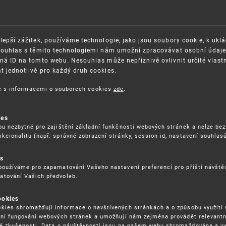
lepší zážitek, používáme technologie, jako jsou soubory cookie, k ukl
Souhlas s těmito technologiemi nám umožní zpracovávat osobní údaje, 
ná ID na tomto webu. Nesouhlas může nepříznivě ovlivnit určité vlast
 jednotlivě pro každý druh cookies.
ce s informacemi o souborech cookies
zde
.
OSAZOVÁNÍ PRÁV K
GDPR
ŠEVNÍMU VLASTNICTVÍ
ORGANIZAČNÍ SCHÉMA
ITEČNÉ ODKAZY
ISO CERTIFIKÁTY KVALITY
ies
ou nezbytné pro zajištění základní funkčnosti webových stránek a nelze bez
BLIKACE
KARIÉRA
kcionalitu (např. správné zobrazení stránky, session id, nastavení souhlasů
DĚLÁVÁNÍ
FAQ
ÁVNÍ PŘEDPISY
es
SMLOUVY
používáme pro zapamatování Vašeho nastavení preferencí pro příští návšt
RÁVA COOKIES
atování Vašich předvoleb.
ookies
kies shromažďují informace o navštívených stránkách a o způsobu využití
ení fungování webových stránek a umožňují nám zejména provádět relevantn
ké zkušenosti. Data o návštěvnosti jsou na našem webu shromažďována a v