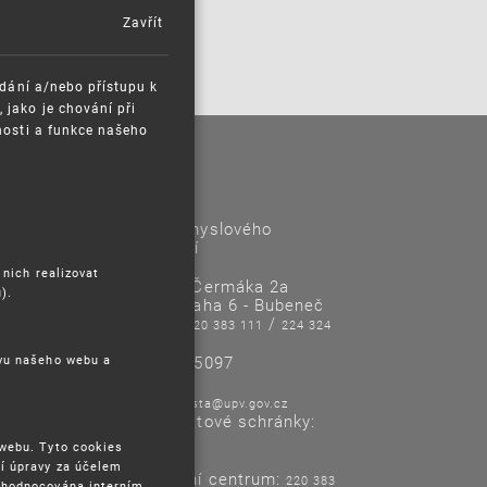
Zavřít
ádání a/nebo přístupu k
jako je chování při
nosti a funkce našeho
Kontakty
Úřad průmyslového
vlastnictví
 nich realizovat
Antonína Čermáka 2a
).
160 68 Praha 6 - Bubeneč
Tel/Fax:
/
220 383 111
224 324
718
IČO: 48135097
ěvu našeho webu a
E-mail:
posta@upv.gov.cz
Adresa datové schránky:
ix6aa38
 webu. Tyto cookies
í úpravy za účelem
Informační centrum:
220 383
yhodnocována interním