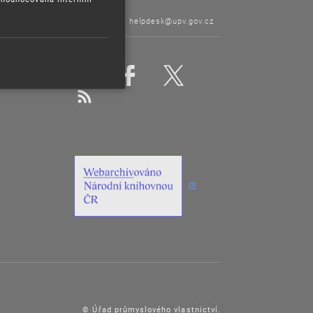
120
Helpdesk:
helpdesk@upv.gov.cz
© Úřad průmyslového vlastnictví.