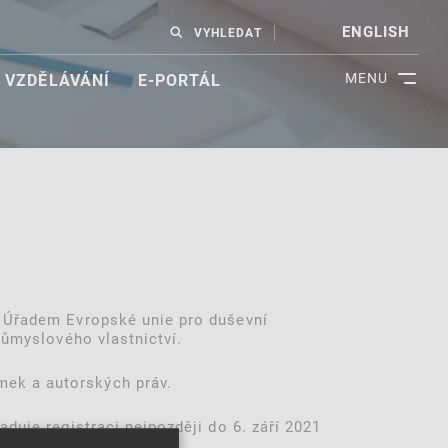
ENGLISH
VYHLEDAT
MENU
VZDĚLÁVÁNÍ
E-PORTÁL
a Úřadem Evropské unie pro duševní
růmyslového vlastnictví.
mek a autorských práv.
duje registraci nejpozději do 6. září 2021