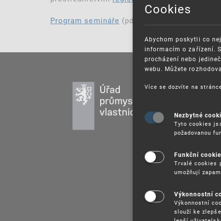
Cookies
Program semináře
(pdf, 150 kB)
Abychom poskytli co nej
informacím o zařízení. 
procházení nebo jedineč
webu. Můžete rozhodovat
Více se dozvíte na strán
PR
DU
UŽ
Nezbytné cook
Tyto cookies js
PU
požadovanou fun
VZ
PR
Funkční cooki
Trvalé cookies 
SP
umožňují zapam
Výkonnostní c
Výkonnostní coo
slouží ke zlepš
lepší uživatels