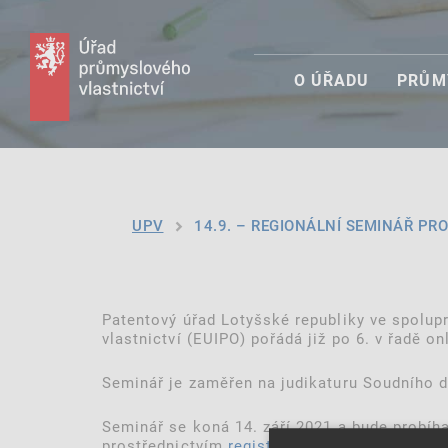
O ÚŘADU
PRŮM
UPV
14.9. – REGIONÁLNÍ SEMINÁŘ PRO
Patentový úřad Lotyšské republiky ve spolup
vlastnictví (EUIPO) pořádá již po 6. v řadě o
Seminář je zaměřen na judikaturu Soudního 
Seminář se koná 14. září 2021 a bude probíha
prostřednictvím
registrační stránky
.