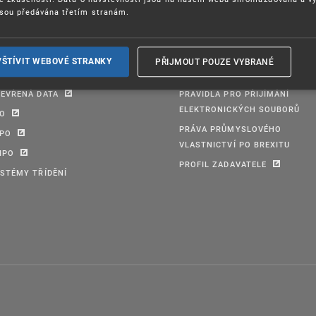
sou předávána třetím stranám.
PŘIJMOUT POUZE VYBRANÉ
VŠTÍVIT WEBOVÉ STRANKY
TABÁZE ÚPV
FORMULÁŘE
EVŘENÁ DATA
PRAVIDLA PRO PŘIJÍMÁNÍ
ELEKTRONICKÝCH SOUBORŮ
PO
PRÁVA PRŮMYSLOVÉHO
IPO
VLASTNICTVÍ PO BREXITU
IPO
PROFIL ZADAVATELE
STÉMY TŘÍDĚNÍ