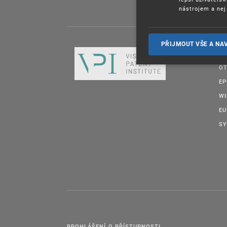
nástrojem a nej
PŘIJMOUT VŠE A NA
DA
OT
E
W
EU
SY
PROHLÁŠENÍ O PŘÍSTUPNOSTI