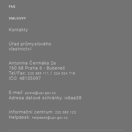
FAQ
SMLOUVY
Kontakty
Úřad průmyslového
vlastnictví
Antonína Čermáka 2a
160 68 Praha 6 - Bubeneč
Tel/Fax:
/
220 383 111
224 324 718
IČO: 48135097
E-mail:
posta@upv.gov.cz
Adresa datové schránky: ix6aa38
Informační centrum:
220 383 120
Helpdesk:
helpdesk@upv.gov.cz