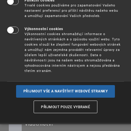
Evropského patentového rejstříku
. V průběhu
Funkční cookies
Trvalé cookies používáme pro zapamatování Vašeho
semináře se účastníci seznámí s obsahem a
nastavení preferencí pro příští návštěvu našeho webu
základními funkcionalitami databáze.
a umožňují zapamatování Vašich předvoleb.
: 14. 11. 2022 od 9,00 hodin
--Termín
Výkonnostní cookies
Výkonnostní cookies shromažďují informace o
Účast na semináři je
.
zdarma
navštívených stránkách a o způsobu využití webu. Tyto
cookies slouží ke zlepšení fungování webových stránek
a umožňují nám zejména provádět relevantní úpravy za
Více informací
(pdf, 113 kB)
účelem lepší uživatelské zkušenosti. Data o
návštěvnosti jsou na našem webu shromažďována a
REGISTRUJTE SE
, prosím, prostřednictvím
vyhodnocována interním nástrojem a nejsou předávána
systému „
Semináře
“.
třetím stranám.
PŘIJMOUT VŠE A NAVŠTÍVIT WEBOVÉ STRANKY
PŘIJMOUT POUZE VYBRANÉ