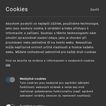
Cookies
Zavřít
MENU
Abychom poskytli co nejlepší zážitek, používáme technologie,
jako jsou soubory cookie, k ukládání a/nebo přístupu k
informacím o zařízení. Souhlas s těmito technologiemi nám
umožní zpracovávat osobní údaje, jako je chování při
procházení nebo jedinečná ID na tomto webu. Nesouhlas
může nepříznivě ovlivnit určité vlastnosti a funkce našeho
webu. Můžete rozhodovat jednotlivě pro každý druh cookies.
Více se dozvíte na stránce s informacemi o souborech cookies
zde
.
UPV
14.11. – ONLINE SEMINÁŘ: EVROPSKÝ PATENTOV
Nezbytné cookies
14. 11. – Online seminář: Evropský
Tyto cookies jsou nezbytné pro zajištění základní
patentový rejstřík
funkčnosti webových stránek a nelze bez nich
realizovat požadovanou funkcionalitu (např. správné
zobrazení stránky, session id, nastavení souhlasů).
Úřad průmyslového vlastnictví pořádá pro
veřejnost online seminář k patentové databázi