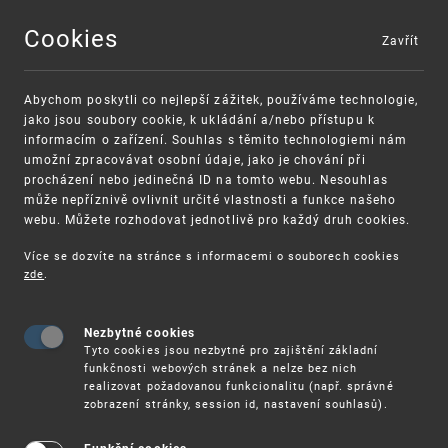
Cookies
Zavřít
MENU
Abychom poskytli co nejlepší zážitek, používáme technologie,
jako jsou soubory cookie, k ukládání a/nebo přístupu k
informacím o zařízení. Souhlas s těmito technologiemi nám
umožní zpracovávat osobní údaje, jako je chování při
procházení nebo jedinečná ID na tomto webu. Nesouhlas
může nepříznivě ovlivnit určité vlastnosti a funkce našeho
webu. Můžete rozhodovat jednotlivě pro každý druh cookies.
Více se dozvíte na stránce s informacemi o souborech cookies
zde
.
UPV
11. 3. – ONLINE SEMINÁŘ: OCHRANA DESIGNU
Nezbytné cookies
11. 3. – Online seminář: Ochrana
Tyto cookies jsou nezbytné pro zajištění základní
designu
funkčnosti webových stránek a nelze bez nich
realizovat požadovanou funkcionalitu (např. správné
zobrazení stránky, session id, nastavení souhlasů).
Úřad průmyslového vlastnictví pořádá online
seminář zaměřený na základní informace o