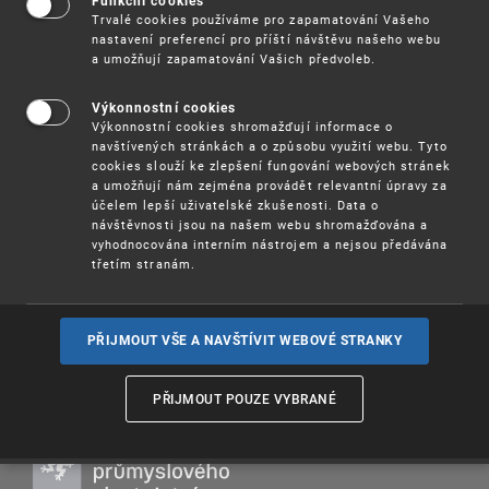
ochraně designu pro podnikatele, pracovníky
Funkční cookies
Trvalé cookies používáme pro zapamatování Vašeho
výzkumu a vývoje, studenty i širší veřejnost.
nastavení preferencí pro příští návštěvu našeho webu
a umožňují zapamatování Vašich předvoleb.
Program semináře:
* Ochrana designu průmyslovým vzorem v České
Výkonnostní cookies
republice
Výkonnostní cookies shromažďují informace o
* Ochrana designu průmyslovým vzorem v EU
navštívených stránkách a o způsobu využití webu. Tyto
* Mezinárodní ochrana průmyslovým vzorem
cookies slouží ke zlepšení fungování webových stránek
a umožňují nám zejména provádět relevantní úpravy za
: 11. 3. 2025 od 9,30 hodin
--Termín
účelem lepší uživatelské zkušenosti. Data o
Účast na semináři je
zdarma
návštěvnosti jsou na našem webu shromažďována a
vyhodnocována interním nástrojem a nejsou předávána
třetím stranám.
Více informací
(pdf, 110 kB)
Registrace
PŘIJMOUT VŠE A NAVŠTÍVIT WEBOVÉ STRANKY
PŘIJMOUT POUZE VYBRANÉ