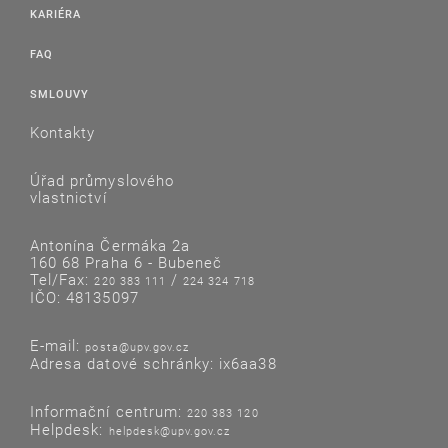
KARIÉRA
FAQ
SMLOUVY
Kontakty
Úřad průmyslového
vlastnictví
Antonína Čermáka 2a
160 68 Praha 6 - Bubeneč
Tel/Fax:
/
220 383 111
224 324 718
IČO: 48135097
E-mail:
posta@upv.gov.cz
Adresa datové schránky: ix6aa38
Informační centrum:
220 383 120
Helpdesk:
helpdesk@upv.gov.cz