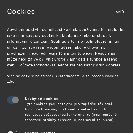
Cookies
Zavřít
MENU
Abychom poskytli co nejlepší zážitek, používáme technologie,
jako jsou soubory cookie, k ukládání a/nebo přístupu k
informacím o zařízení. Souhlas s těmito technologiemi nám
umožní zpracovávat osobní údaje, jako je chování při
procházení nebo jedinečná ID na tomto webu. Nesouhlas
může nepříznivě ovlivnit určité vlastnosti a funkce našeho
webu. Můžete rozhodovat jednotlivě pro každý druh cookies.
Více se dozvíte na stránce s informacemi o souborech cookies
zde
.
UPV
1. 3. – ONLINE SEMINÁŘ: PRINCIPY ŘÍZENÍ O PŘIH
Nezbytné cookies
1. 3. – Online seminář: Principy řízení o
Tyto cookies jsou nezbytné pro zajištění základní
přihláškách technických řešení před
funkčnosti webových stránek a nelze bez nich
realizovat požadovanou funkcionalitu (např. správné
Úřadem průmyslového vlastnictví
zobrazení stránky, session id, nastavení souhlasů).
Úřad průmyslového vlastnictví pořádá online