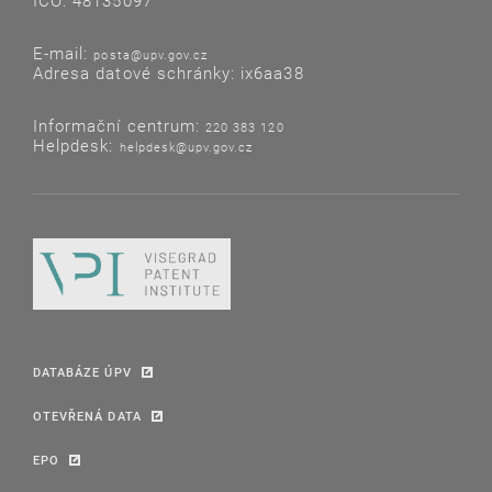
IČO: 48135097
E-mail:
posta@upv.gov.cz
Adresa datové schránky: ix6aa38
Informační centrum:
220 383 120
Helpdesk:
helpdesk@upv.gov.cz
DATABÁZE ÚPV
OTEVŘENÁ DATA
EPO