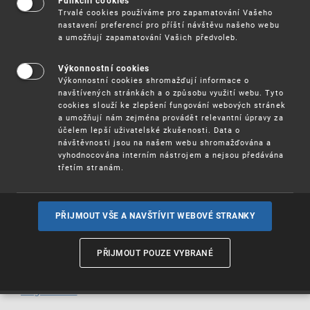
Funkční cookies
seminář zaměřený na základní informace o
Trvalé cookies používáme pro zapamatování Vašeho
ochraně technických řešení pro podnikatele,
nastavení preferencí pro příští návštěvu našeho webu
pracovníky výzkumu a vývoje, studenty i širší
a umožňují zapamatování Vašich předvoleb.
veřejnost.
Výkonnostní cookies
:
Program semináře
Výkonnostní cookies shromažďují informace o
* Řízení o přihlášce vynálezu: náležitosti
navštívených stránkách a o způsobu využití webu. Tyto
přihlášky, detaily řízení, podmínky
cookies slouží ke zlepšení fungování webových stránek
patentovatelnost
a umožňují nám zejména provádět relevantní úpravy za
* Řízení o přihlášce užitného vzoru: náležitosti
účelem lepší uživatelské zkušenosti. Data o
přihlášky, detaily řízení, podmínky zápisné
návštěvnosti jsou na našem webu shromažďována a
způsobilosti
vyhodnocována interním nástrojem a nejsou předávána
* Patent versus užitný vzor
třetím stranám.
: 1. 3. 2023 od 9.30 h
--Termín
PŘIJMOUT VŠE A NAVŠTÍVIT WEBOVÉ STRANKY
Účast na semináři je
.
zdarma
PŘIJMOUT POUZE VYBRANÉ
Více informací
(pdf, 79 kB)
Registrace