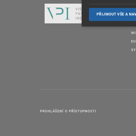
DA
PŘIJMOUT VŠE A NA
OT
E
W
EU
SY
PROHLÁŠENÍ O PŘÍSTUPNOSTI