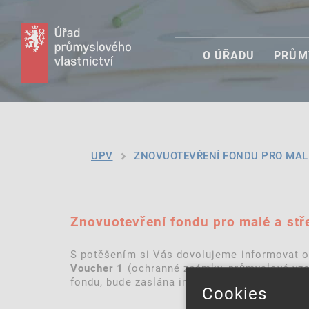
O ÚŘADU
PRŮM
UPV
ZNOVUOTEVŘENÍ FONDU PRO MALÉ 
Znovuotevření fondu pro malé a stř
S potěšením si Vás dovolujeme informovat o 
(ochranné známky, průmyslové vzo
Voucher 1
fondu, bude zaslána informace v průběhu týd
Cookies