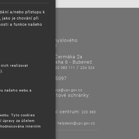
ádání a/nebo přístupu k
jako je chování při
nosti a funkce našeho
Kontakty
Úřad průmyslového
vlastnictví
Antonína Čermáka 2a
160 68 Praha 6 - Bubeneč
 nich realizovat
Tel/Fax:
/
220 383 111
224 324
).
718
IČO: 48135097
E-mail:
posta@upv.gov.cz
ěvu našeho webu a
Adresa datové schránky:
ix6aa38
Informační centrum:
220 383
 webu. Tyto cookies
120
í úpravy za účelem
Helpdesk:
helpdesk@upv.gov.cz
yhodnocována interním