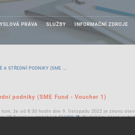
YSLOVÁ PRÁVA
SLUŽBY
INFORMAČNÍ ZDROJE
A STŘEDNÍ PODNIKY (SME ...
ední podniky (SME Fund - Voucher 1)
tom, že od 8:30 hodin dne 9. listopadu 2022 je znovu ote
ry, IP Scan) na stránkách
EUIPO
. Podnikům, které požád
ne.