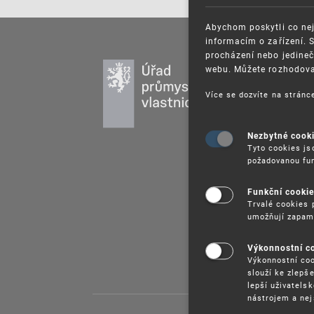
Abychom poskytli co nej
informacím o zařízení. 
procházení nebo jedineč
PR
webu. Můžete rozhodovat
DU
Více se dozvíte na strán
UŽ
PU
Nezbytné cook
VZ
Tyto cookies js
požadovanou fun
PR
SP
Funkční cooki
Trvalé cookies 
umožňují zapam
Výkonnostní c
Výkonnostní coo
slouží ke zlepš
lepší uživatels
nástrojem a nej