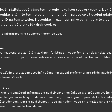
lepší zážitek, používáme technologie, jako jsou soubory cookie, k ukl
Souhlas s těmito technologiemi nám umožní zpracovávat osobní údaje, 
ná ID na tomto webu. Nesouhlas může nepříznivě ovlivnit určité vlast
OSAZOVÁNÍ PRÁV K
GDPR
 jednotlivě pro každý druh cookies.
ŠEVNÍMU VLASTNICTVÍ
ORGANIZAČNÍ SCHÉMA
ce s informacemi o souborech cookies
zde
.
ITEČNÉ ODKAZY
ISO CERTIFIKÁTY KVALITY
BLIKACE
KARIÉRA
ies
DĚLÁVÁNÍ
FAQ
ou nezbytné pro zajištění základní funkčnosti webových stránek a nelze bez
kcionalitu (např. správné zobrazení stránky, session id, nastavení souhlasů
ÁVNÍ PŘEDPISY
SMLOUVY
RÁVA COOKIES
es
používáme pro zapamatování Vašeho nastavení preferencí pro příští návšt
atování Vašich předvoleb.
ookies
kies shromažďují informace o navštívených stránkách a o způsobu využití
ení fungování webových stránek a umožňují nám zejména provádět relevantn
ké zkušenosti. Data o návštěvnosti jsou na našem webu shromažďována a v
sou předávána třetím stranám.