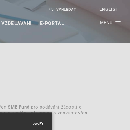
ENGLISH
VYHLEDAT
MENU
VZDĚLÁVÁNÍ
E-PORTÁL
vřen
pro podávání žádostí o
SME Fund
aly o zaslání informace o znovuotevření
Zavřít