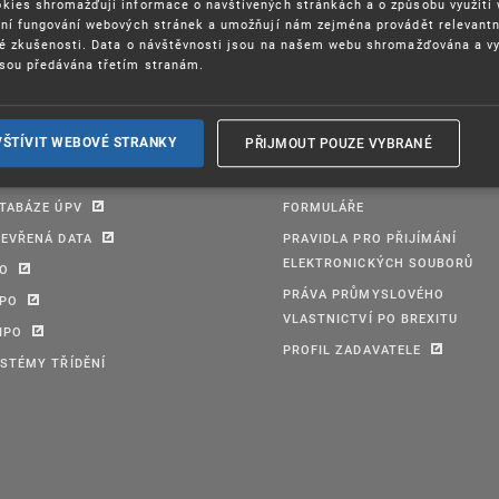
kies shromažďují informace o navštívených stránkách a o způsobu využití
ení fungování webových stránek a umožňují nám zejména provádět relevantn
ké zkušenosti. Data o návštěvnosti jsou na našem webu shromažďována a v
sou předávána třetím stranám.
PŘIJMOUT POUZE VYBRANÉ
VŠTÍVIT WEBOVÉ STRANKY
TABÁZE ÚPV
FORMULÁŘE
EVŘENÁ DATA
PRAVIDLA PRO PŘIJÍMÁNÍ
ELEKTRONICKÝCH SOUBORŮ
PO
PRÁVA PRŮMYSLOVÉHO
IPO
VLASTNICTVÍ PO BREXITU
IPO
PROFIL ZADAVATELE
STÉMY TŘÍDĚNÍ