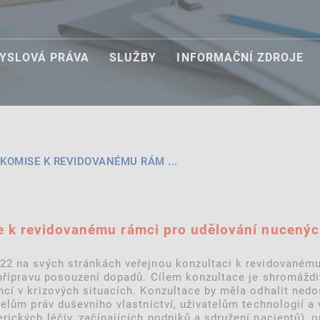
YSLOVÁ PRÁVA
SLUŽBY
INFORMAČNÍ ZDROJE
KOMISE K REVIDOVANÉMU RÁM ...
 k revidovanému rámci pro udělování nucených
22 na svých stránkách veřejnou konzultaci k revidovanému
 přípravu posouzení dopadů. Cílem konzultace je shromáždi
cí v krizových situacích. Konzultace by měla odhalit nedo
telům práv duševního vlastnictví, uživatelům technologií 
rických léčiv, začínajících podniků a sdružení pacientů),