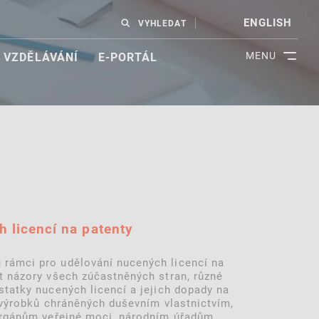
ENGLISH
VYHLEDAT
MENU
VZDĚLÁVÁNÍ
E-PORTÁL
 licencí na patenty
 rámci pro udělování nucených licencí na
t názory všech zúčastněných stran, různé
statky nucených licencí a jejich dopady na
a výrobků chráněných duševním vlastnictvím,
 orgánům veřejné moci, národním úřadům