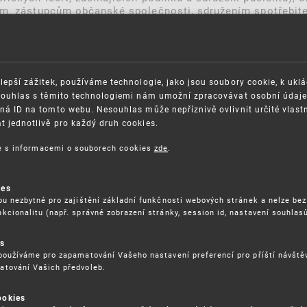
cím, zástupcům občanské společnosti, sdružením spotřebit
bývajícím se duševním vlastnictvím.
é komise Have your say ve 24 úředních jazycích EU a bude 
lepší zážitek, používáme technologie, jako jsou soubory cookie, k ukl
Souhlas s těmito technologiemi nám umožní zpracovávat osobní údaje, 
ná ID na tomto webu. Nesouhlas může nepříznivě ovlivnit určité vlast
 jednotlivě pro každý druh cookies.
ce s informacemi o souborech cookies
zde
.
OSAZOVÁNÍ PRÁV K
GDPR
ies
ŠEVNÍMU VLASTNICTVÍ
ORGANIZAČNÍ SCHÉMA
ou nezbytné pro zajištění základní funkčnosti webových stránek a nelze bez
ITEČNÉ ODKAZY
kcionalitu (např. správné zobrazení stránky, session id, nastavení souhlasů
ISO CERTIFIKÁTY KVALITY
BLIKACE
KARIÉRA
es
DĚLÁVÁNÍ
FAQ
používáme pro zapamatování Vašeho nastavení preferencí pro příští návšt
atování Vašich předvoleb.
ÁVNÍ PŘEDPISY
SMLOUVY
RÁVA COOKIES
ookies