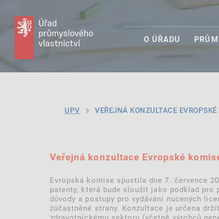
O ÚŘADU
PRŮM
UPV
VEŘEJNÁ KONZULTACE EVROPSKÉ 
Veřejná konzultace Evropské komise
Evropská komise spustila dne 7. července 20
patenty, která bude sloužit jako podklad pro
důvody a postupy pro vydávání nucených licen
zúčastněné strany. Konzultace je určena drži
zdravotnickému sektoru (včetně výrobců gene