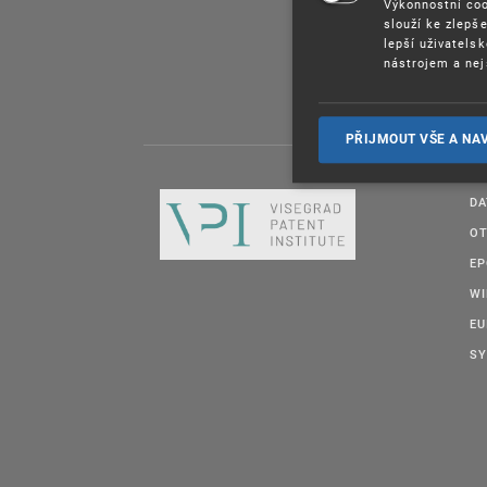
Výkonnostní coo
slouží ke zlepš
lepší uživatels
nástrojem a nej
PŘIJMOUT VŠE A NA
DA
OT
E
W
EU
SY