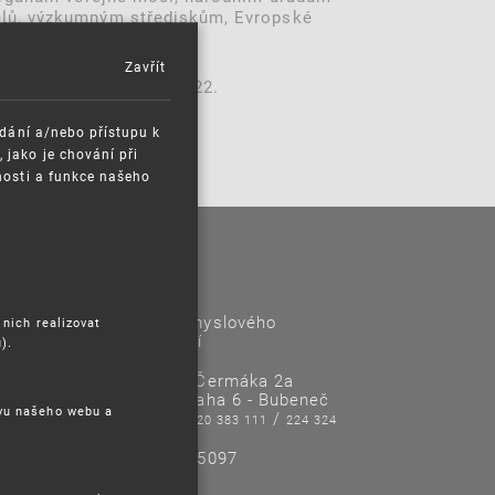
elů, výzkumným střediskům, Evropské
Zavřít
otevřena do 29. září 2022.
ádání a/nebo přístupu k
jako je chování při
nosti a funkce našeho
Kontakty
Úřad průmyslového
 nich realizovat
vlastnictví
).
Antonína Čermáka 2a
160 68 Praha 6 - Bubeneč
ěvu našeho webu a
Tel/Fax:
/
220 383 111
224 324
718
IČO: 48135097