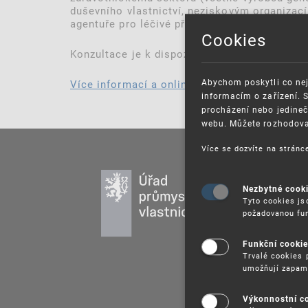
duševního vlastnictví, neziskovým organiza
agentuře pro léčivé přípravky a právníkům za
Cookies
Konzultace je k dispozici na portálu Evropsk
Abychom poskytli co nej
Více informací a online dotazník
informacím o zařízení. 
procházení nebo jedineč
webu. Můžete rozhodovat
Více se dozvíte na strán
PR
Nezbytné cook
DU
Tyto cookies js
UŽ
požadovanou fun
PU
Funkční cooki
VZ
Trvalé cookies 
umožňují zapam
PR
SP
Výkonnostní c