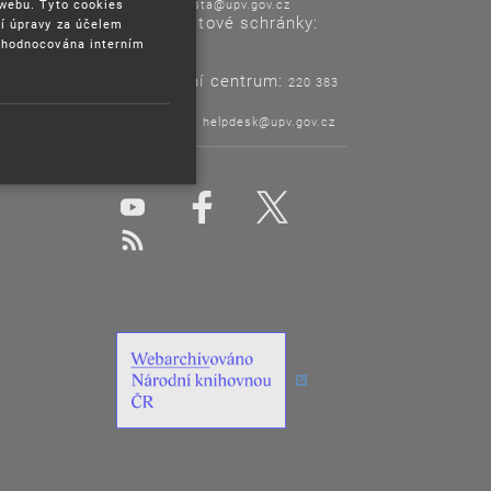
E-mail:
 webu. Tyto cookies
posta@upv.gov.cz
Adresa datové schránky:
í úpravy za účelem
ix6aa38
yhodnocována interním
Informační centrum:
220 383
120
Helpdesk:
helpdesk@upv.gov.cz